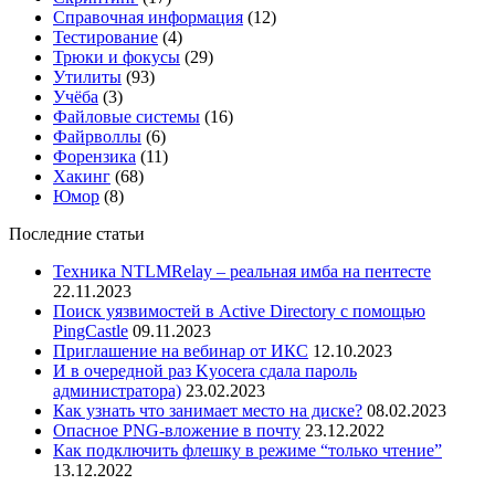
Справочная информация
(12)
Тестирование
(4)
Трюки и фокусы
(29)
Утилиты
(93)
Учёба
(3)
Файловые системы
(16)
Файрволлы
(6)
Форензика
(11)
Хакинг
(68)
Юмор
(8)
Последние статьи
Техника NTLMRelay – реальная имба на пентесте
22.11.2023
Поиск уязвимостей в Active Directory с помощью
PingCastle
09.11.2023
Приглашение на вебинар от ИКС
12.10.2023
И в очередной раз Kyocera сдала пароль
администратора)
23.02.2023
Как узнать что занимает место на диске?
08.02.2023
Опасное PNG-вложение в почту
23.12.2022
Как подключить флешку в режиме “только чтение”
13.12.2022