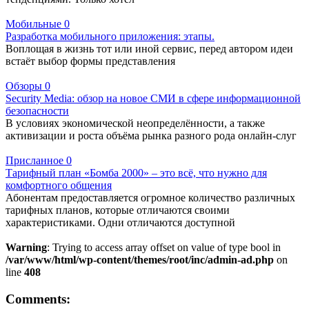
Мобильные
0
Разработка мобильного приложения: этапы.
Воплощая в жизнь тот или иной сервис, перед автором идеи
встаёт выбор формы представления
Обзоры
0
Security Media: обзор на новое СМИ в сфере информационной
безопасности
В условиях экономической неопределённости, а также
активизации и роста объёма рынка разного рода онлайн-слуг
Присланное
0
Тарифный план «Бомба 2000» – это всё, что нужно для
комфортного общения
Абонентам предоставляется огромное количество различных
тарифных планов, которые отличаются своими
характеристиками. Одни отличаются доступной
Warning
: Trying to access array offset on value of type bool in
/var/www/html/wp-content/themes/root/inc/admin-ad.php
on
line
408
Comments: