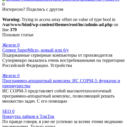
0
Интересно? Поделись с другом
Warning
: Trying to access array offset on value of type bool in
/var/www/html/wp-content/themes/root/inc/admin-ad.php
on
line
379
Похожие статьи
Железо
0
Сервер SuperMicro, новый или б/у
Подержанные серверные компьютеры от производителя
Супермикро оказались очень востребованными на территории
Российской Федерации. Устройства
Железо
0
Программно-аппаратный комплекс ИС СОРМ-3: функции и
преимущества
ИС СОРМ-3 представляет собой высокотехнологичный
программно-аппаратный комплекс, позволяющий решать
множество задач. С его помощью
SEO
0
Накрутка лайков в ТикТок
По правде говоря, я уже не успеваю за всеми этими модными
тенденциями. Только хотел