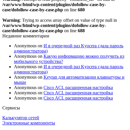
/var/www/html/wp-content/plugins/dofollow-case-by-
case/dofollow-case-by-case.php
on line
680
Warning
: Trying to access array offset on value of type null in
/var/www/html/wp-content/plugins/dofollow-case-by-
case/dofollow-case-by-case.php
on line
688
Недавние комментарии
Anonymous
on
И в очередной раз Kyocera сдала пароль
администратора)
Anonymous
on
Какую информацию можно получить из
мобильного устройства?
Anonymous
on
И в очередной раз Kyocera сдала пароль
администратора)
Anonymous
on
Keyran для автоматизации клавиатуры и
мыши
Anonymous
on
Cisco ACL расширенная настройка
Anonymous
on
Cisco ACL расширенная настройка
Anonymous
on
Cisco ACL расширенная настройка
Сервисы
Калькулятор сетей
Электронные компоненты