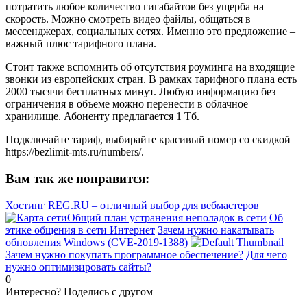
потратить любое количество гигабайтов без ущерба на
скорость. Можно смотреть видео файлы, общаться в
мессенджерах, социальных сетях. Именно это предложение –
важный плюс тарифного плана.
Стоит также вспомнить об отсутствия роуминга на входящие
звонки из европейских стран. В рамках тарифного плана есть
2000 тысячи бесплатных минут. Любую информацию без
ограничения в объеме можно перенести в облачное
хранилище. Абоненту предлагается 1 Тб.
Подключайте тариф, выбирайте красивый номер со скидкой
https://bezlimit-mts.ru/numbers/.
Вам так же понравится:
Хостинг REG.RU – отличный выбор для вебмастеров
Общий план устранения неполадок в сети
Об
этике общения в сети Интернет
Зачем нужно накатывать
обновления Windows (CVE-2019-1388)
Зачем нужно покупать программное обеспечение?
Для чего
нужно оптимизировать сайты?
0
Интересно? Поделись с другом