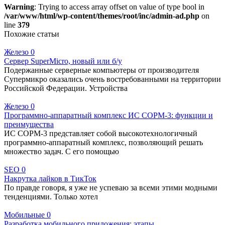
Warning
: Trying to access array offset on value of type bool in
/var/www/html/wp-content/themes/root/inc/admin-ad.php
on
line
379
Похожие статьи
Железо
0
Сервер SuperMicro, новый или б/у
Подержанные серверные компьютеры от производителя
Супермикро оказались очень востребованными на территории
Российской Федерации. Устройства
Железо
0
Программно-аппаратный комплекс ИС СОРМ-3: функции и
преимущества
ИС СОРМ-3 представляет собой высокотехнологичный
программно-аппаратный комплекс, позволяющий решать
множество задач. С его помощью
SEO
0
Накрутка лайков в ТикТок
По правде говоря, я уже не успеваю за всеми этими модными
тенденциями. Только хотел
Мобильные
0
Разработка мобильного приложения: этапы.