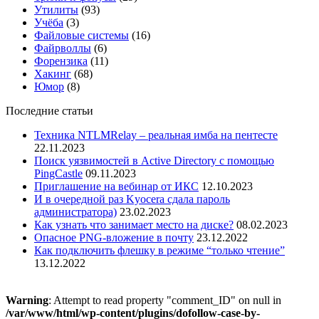
Утилиты
(93)
Учёба
(3)
Файловые системы
(16)
Файрволлы
(6)
Форензика
(11)
Хакинг
(68)
Юмор
(8)
Последние статьи
Техника NTLMRelay – реальная имба на пентесте
22.11.2023
Поиск уязвимостей в Active Directory с помощью
PingCastle
09.11.2023
Приглашение на вебинар от ИКС
12.10.2023
И в очередной раз Kyocera сдала пароль
администратора)
23.02.2023
Как узнать что занимает место на диске?
08.02.2023
Опасное PNG-вложение в почту
23.12.2022
Как подключить флешку в режиме “только чтение”
13.12.2022
Warning
: Attempt to read property "comment_ID" on null in
/var/www/html/wp-content/plugins/dofollow-case-by-