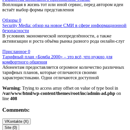
Воплощая в жизнь тот или иной сервис, перед автором идеи
встаёт выбор формы представления
Обзоры
0
Security Media: обзор на новое СМИ в сфере информационной
безопасности
В условиях экономической неопределённости, а также
активизации и роста объёма рынка разного рода онлайн-слуг
Присланное
0
Тарифный план «Бомба 2000» – это всё, что нужно для
комфортного общения
Абонентам предоставляется огромное количество различных
тарифных планов, которые отличаются своими
характеристиками. Одни отличаются доступной
Warning
: Trying to access array offset on value of type bool in
/var/www/html/wp-content/themes/root/inc/admin-ad.php
on
line
408
Comments:
VKontakte (
X
)
Site (0)