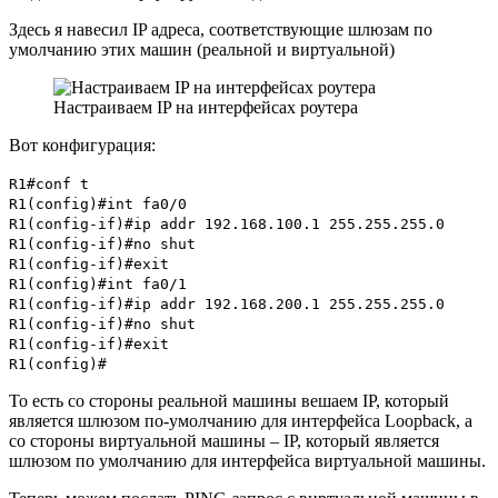
Здесь я навесил IP адреса, соответствующие шлюзам по
умолчанию этих машин (реальной и виртуальной)
Настраиваем IP на интерфейсах роутера
Вот конфигурация:
R1#conf t
R1(config)#int fa0/0
R1(config-if)#ip addr 192.168.100.1 255.255.255.0
R1(config-if)#no shut
R1(config-if)#exit
R1(config)#int fa0/1
R1(config-if)#ip addr 192.168.200.1 255.255.255.0
R1(config-if)#no shut
R1(config-if)#exit
R1(config)#
То есть со стороны реальной машины вешаем IP, который
является шлюзом по-умолчанию для интерфейса Loopback, а
со стороны виртуальной машины – IP, который является
шлюзом по умолчанию для интерфейса виртуальной машины.