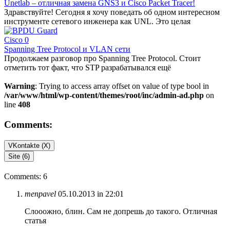
Unetlab – отличная замена GNS3 и Cisco Packet Tracer!
Здравствуйте! Сегодня я хочу поведать об одном интересном
инструменте сетевого инженера как UNL. Это целая
Cisco
0
Spanning Tree Protocol и VLAN сети
Продолжаем разговор про Spanning Tree Protocol. Стоит
отметить тот факт, что STP разрабатывался ещё
Warning
: Trying to access array offset on value of type bool in
/var/www/html/wp-content/themes/root/inc/admin-ad.php
on
line
408
Comments:
VKontakte (
X
)
Site (6)
Comments: 6
menpavel
05.10.2013 in 22:01
Слооожно, блин. Сам не допрешь до такого. Отличная
статья