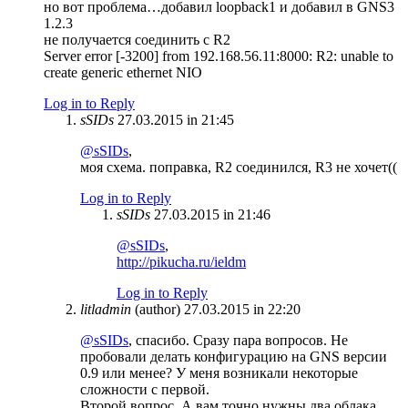
но вот проблема…добавил loopback1 и добавил в GNS3
1.2.3
не получается соединить с R2
Server error [-3200] from 192.168.56.11:8000: R2: unable to
create generic ethernet NIO
Log in to Reply
sSIDs
27.03.2015 in 21:45
@sSIDs
,
моя схема. поправка, R2 соединился, R3 не хочет((
Log in to Reply
sSIDs
27.03.2015 in 21:46
@sSIDs
,
http://pikucha.ru/ieldm
Log in to Reply
litladmin
(author)
27.03.2015 in 22:20
@sSIDs
, спасибо. Сразу пара вопросов. Не
пробовали делать конфигурацию на GNS версии
0.9 или менее? У меня возникали некоторые
сложности с первой.
Второй вопрос. А вам точно нужны два облака