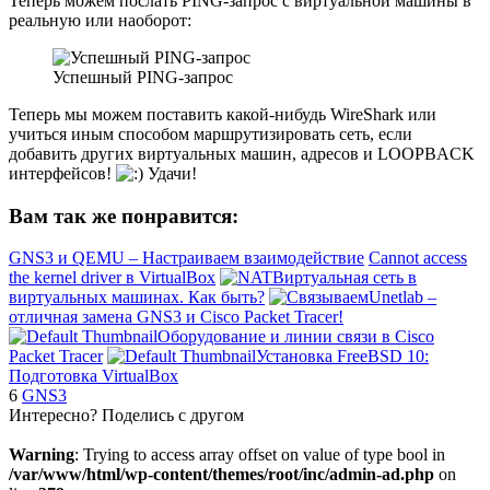
Теперь можем послать PING-запрос с виртуальной машины в
реальную или наоборот:
Успешный PING-запрос
Теперь мы можем поставить какой-нибудь WireShark или
учиться иным способом маршрутизировать сеть, если
добавить других виртуальных машин, адресов и LOOPBACK
интерфейсов!
Удачи!
Вам так же понравится:
GNS3 и QEMU – Настраиваем взаимодействие
Сannot access
the kernel driver в VirtualBox
Виртуальная сеть в
виртуальных машинах. Как быть?
Unetlab –
отличная замена GNS3 и Cisco Packet Tracer!
Оборудование и линии связи в Cisco
Packet Tracer
Установка FreeBSD 10:
Подготовка VirtualBox
6
GNS3
Интересно? Поделись с другом
Warning
: Trying to access array offset on value of type bool in
/var/www/html/wp-content/themes/root/inc/admin-ad.php
on