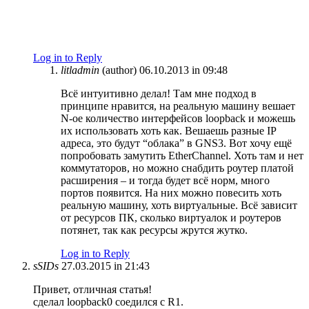
Log in to Reply
litladmin
(author)
06.10.2013 in 09:48
Всё интуитивно делал! Там мне подход в
принципе нравится, на реальную машину вешает
N-ое количество интерфейсов loopback и можешь
их использовать хоть как. Вешаешь разные IP
адреса, это будут “облака” в GNS3. Вот хочу ещё
попробовать замутить EtherChannel. Хоть там и нет
коммутаторов, но можно снабдить роутер платой
расширения – и тогда будет всё норм, много
портов появится. На них можно повесить хоть
реальную машину, хоть виртуальные. Всё зависит
от ресурсов ПК, сколько виртуалок и роутеров
потянет, так как ресурсы жрутся жутко.
Log in to Reply
sSIDs
27.03.2015 in 21:43
Привет, отличная статья!
сделал loopback0 соедился с R1.