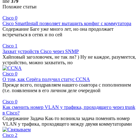
line
379
Похожие статьи
Cisco
0
Cisco SmartInstall позволяет вытащить конфиг с коммутатора
Содержание Баге уже много лет, но она продолжает
встречаться в сетях и по сей
Cisco
1
Захват устройств Cisco через SNMP
Хайповый заголовочек, не так ли? ) Ну не каждое, разумеется,
устройство, можно захватить, но
Cisco
0
О том, как Серёга получил статус CCNA
Прежде всего, поздравляем нашего соавтора с пополнением
(т.е. появлением в его личном деле очередной
Cisco
0
Как сменить номер VLAN у трафика, проходящего через trunk
в Cisco?
Содержание Задача Как-то возникла задача поменять номер
VLAN у трафика, проходящего между двумя коммутаторами
Cisco
2