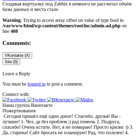
Создавая виртуалку под Zabbix я немного не рассчитал объём
базы данных и места стало
Warning
: Trying to access array offset on value of type bool in
/var/www/html/wp-content/themes/root/inc/admin-ad.php
on
line
408
Comments:
VKontakte (
X
)
Site (0)
Leave a Reply
You must be
logged in
to post a comment.
Connect with:
Наша группа Вконтакте
Пожертвования
Сегодня пришёл ещё один донат! Спасибо, друзья! Вы -
лучшие! 1. Чел, да без проблем ;) рад помочь 2. Подруга,
спасибо! Очень кстати. Нет, я не помираю! Просто кризис )) 3.
Да, старина! Сайт бросать не планирую! Рад, что полезен! 4.