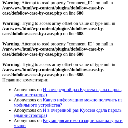
Warning
: Attempt to read property "comment_ID" on null in
/var/www/html/wp-content/plugins/dofollow-case-by-
case/dofollow-case-by-case.php
on line
680
Warning
: Trying to access array offset on value of type null in
/var/www/html/wp-content/plugins/dofollow-case-by-
case/dofollow-case-by-case.php
on line
688
Warning
: Attempt to read property "comment_ID" on null in
/var/www/html/wp-content/plugins/dofollow-case-by-
case/dofollow-case-by-case.php
on line
680
Warning
: Trying to access array offset on value of type null in
/var/www/html/wp-content/plugins/dofollow-case-by-
case/dofollow-case-by-case.php
on line
688
Недавние комментарии
Anonymous
on
И в очередной раз Kyocera сдала пароль
администратора)
Anonymous
on
Какую информацию можно получить из
мобильного устройства?
Anonymous
on
И в очередной раз Kyocera сдала пароль
администратора)
Anonymous
on
Keyran для автоматизации клавиатуры и
мыши