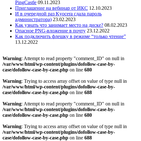
PingCastle
09.11.2023
Приглашение на вебинар от ИКС
12.10.2023
И в очередной раз Kyocera сдала пароль
администратора)
23.02.2023
Как узнать что занимает место на диске?
08.02.2023
Опасное PNG-вложение в почту
23.12.2022
Как подключить флешку в режиме “только чтение”
13.12.2022
Warning
: Attempt to read property "comment_ID" on null in
/var/www/html/wp-content/plugins/dofollow-case-by-
case/dofollow-case-by-case.php
on line
680
Warning
: Trying to access array offset on value of type null in
/var/www/html/wp-content/plugins/dofollow-case-by-
case/dofollow-case-by-case.php
on line
688
Warning
: Attempt to read property "comment_ID" on null in
/var/www/html/wp-content/plugins/dofollow-case-by-
case/dofollow-case-by-case.php
on line
680
Warning
: Trying to access array offset on value of type null in
/var/www/html/wp-content/plugins/dofollow-case-by-
case/dofollow-case-by-case.php
on line
688