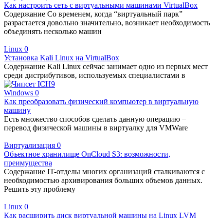
Как настроить сеть с виртуальными машинами VirtualBox
Содержание Со временем, когда “виртуальный парк”
разрастается довольно значительно, возникает необходимость
объединять несколько машин
Linux
0
Установка Kali Linux на VirtualBox
Содержание Kali Linux сейчас занимает одно из первых мест
среди дистрибутивов, используемых специалистами в
Windows
0
Как преобразовать физический компьютер в виртуальную
машину
Есть множество способов сделать данную операцию –
перевод физической машины в виртуалку для VMWare
Виртуализация
0
Объектное хранилище OnCloud S3: возможности,
преимущества
Содержание IT-отделы многих организаций сталкиваются с
необходимостью архивирования больших объемов данных.
Решить эту проблему
Linux
0
Как расширить диск виртуальной машины на Linux LVM