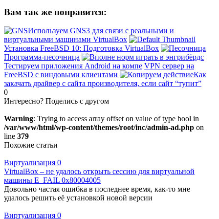
Вам так же понравится:
Используем GNS3 для связи с реальными и
виртуальными машинами VirtualBox
Установка FreeBSD 10: Подготовка VirtualBox
Программа-песочница
Тестируем приложения Android на компе
VPN сервер на
FreeBSD с виндовыми клиентами
Как
закачать драйвер с сайта производителя, если сайт “тупит”
0
Интересно? Поделись с другом
Warning
: Trying to access array offset on value of type bool in
/var/www/html/wp-content/themes/root/inc/admin-ad.php
on
line
379
Похожие статьи
Виртуализация
0
VirtualBox – не удалось открыть сессию для виртуальной
машины E_FAIL 0x80004005
Довольно частая ошибка в последнее время, как-то мне
удалось решить её установкой новой версии
Виртуализация
0