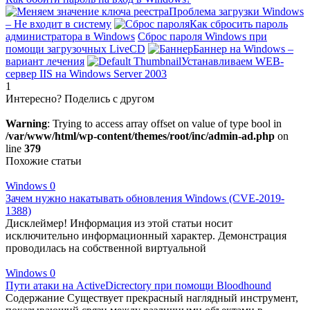
Проблема загрузки Windows
– Не входит в систему
Как сбросить пароль
администратора в Windows
Сброс пароля Windows при
помощи загрузочных LiveCD
Баннер на Windows –
вариант лечения
Устанавливаем WEB-
сервер IIS на Windows Server 2003
1
Интересно? Поделись с другом
Warning
: Trying to access array offset on value of type bool in
/var/www/html/wp-content/themes/root/inc/admin-ad.php
on
line
379
Похожие статьи
Windows
0
Зачем нужно накатывать обновления Windows (CVE-2019-
1388)
Дисклеймер! Информация из этой статьи носит
исключительно информационный характер. Демонстрация
проводилась на собственной виртуальной
Windows
0
Пути атаки на ActiveDicrectory при помощи Bloodhound
Содержание Существует прекрасный наглядный инструмент,