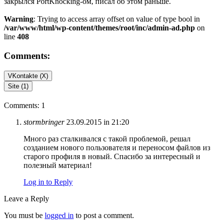
закрылся PortKnocking-ом, писал об этом раньше.
Warning
: Trying to access array offset on value of type bool in
/var/www/html/wp-content/themes/root/inc/admin-ad.php
on
line
408
Comments:
VKontakte (
X
)
Site (1)
Comments: 1
stormbringer
23.09.2015 in 21:20
Много раз сталкивался с такой проблемой, решал
созданием нового пользователя и переносом файлов из
старого профиля в новый. Спасибо за интересный и
полезный материал!
Log in to Reply
Leave a Reply
You must be
logged in
to post a comment.