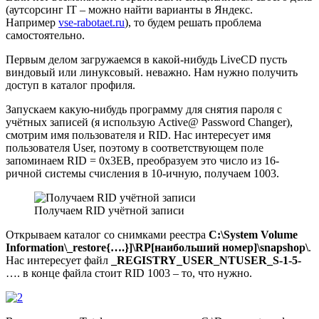
(аутсорсинг IT – можно найти варианты в Яндекс.
Например
vse-rabotaet.ru
), то будем решать проблема
самостоятельно.
Первым делом загружаемся в какой-нибудь LiveCD пусть
виндовый или линуксовый. неважно. Нам нужно получить
доступ в каталог профиля.
Запускаем какую-нибудь программу для снятия пароля с
учётных записей (я использую Active@ Password Changer),
смотрим имя пользователя и RID. Нас интересует имя
пользователя User, поэтому в соответствующем поле
запоминаем RID = 0x3EB, преобразуем это число из 16-
ричной системы счисления в 10-ичную, получаем 1003.
Получаем RID учётной записи
Открываем каталог со снимками реестра
C:\System Volume
Information\_restore{….}]\RP[наибольший номер]\snapshop\
.
Нас интересует файл
_REGISTRY_USER_NTUSER_S-1-5-
…. в конце файла стоит RID 1003 – то, что нужно.