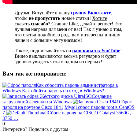
Друзья! Вступайте в нашу
группу Вконтакте
,
чтобы
не пропустить
новые статьи!
Хотите
сказать
спасибо
? Ставьте Like, делайте репост! Это
лучшая награда для меня от вас! Так я узнаю о том,
что статьи подобного рода вам интересны и пишу
чаще и с большим энтузиазмом!
Также, подписывайтесь на
наш канал в YouTube
!
Видео выкладываются весьма регулярно и будет
здорово увидеть что-то одним из первых!
Вам так же понравится:
Как сбросить пароль администратора в
Windows
Как обойти пароль на вход в Windows?
Создание
загрузочной флешки на Windows
Сброс
пароля на роутере Cisco 1841
Mysql сброс пароля root в CentOS
7
Сброс пароля на CISCO Catalyst 3560G,
3750 …
0
Интересно? Поделись с другом