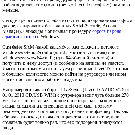
рабочих дисков сисадмина (речь о LiveCD с софтом) намного
меньше.
Сегодня речь пойдёт о работе со специализированным софтом
для редактирования базы данных SAM (Security Account
Manager). Однажды я описывал процедуру
сброса пароля
администратора
в Windows.
Сам файл SAM (какой каламбур) расположен в каталоге
windows\system32\config (для 32-хбитной системы) или
windows\syswow64\config (для 64-хбитной системы) и
получить к нему доступ (и особенно на запись) не удастся.
Именно поэтому мы используем различные LiveCD, которые
в большом количестве можно найти на рутрекере или ином
сайте, посвящённом работе сисадмина.
Например вот такая сборка: LiveSeven (LiveCD AZJIO v5.6 от
01.01.2013 CD/USB WIM) с рутрекера весит чуть больше 270
мегабайт, но позволяет вполне сносно решать различные
задачи сисадмина в операционной системы, поэтому
рекомендую скачать и записать дисочек или флешку. Так как
сборка авторская, никакого пиратства в этом нет, думаю,
создатель будет только рад, что его подборкой пользуются
люди.