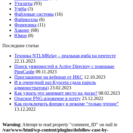
Утилиты
(93)
Учёба
(3)
Файловые системы
(16)
Файрволлы
(6)
Форензика
(11)
Хакинг
(68)
Юмор
(8)
Последние статьи
Техника NTLMRelay – реальная имба на пентесте
22.11.2023
Поиск уязвимостей в Active Directory с помощью
PingCastle
09.11.2023
Приглашение на вебинар от ИКС
12.10.2023
И в очередной раз Kyocera сдала пароль
администратора)
23.02.2023
Как узнать что занимает место на диске?
08.02.2023
Опасное PNG-вложение в почту
23.12.2022
Как подключить флешку в режиме “только чтение”
13.12.2022
Warning
: Attempt to read property "comment_ID" on null in
/var/www/html/wp-content/plugins/dofollow-case-by-