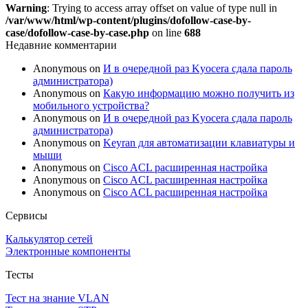
Warning
: Trying to access array offset on value of type null in
/var/www/html/wp-content/plugins/dofollow-case-by-
case/dofollow-case-by-case.php
on line
688
Недавние комментарии
Anonymous
on
И в очередной раз Kyocera сдала пароль
администратора)
Anonymous
on
Какую информацию можно получить из
мобильного устройства?
Anonymous
on
И в очередной раз Kyocera сдала пароль
администратора)
Anonymous
on
Keyran для автоматизации клавиатуры и
мыши
Anonymous
on
Cisco ACL расширенная настройка
Anonymous
on
Cisco ACL расширенная настройка
Anonymous
on
Cisco ACL расширенная настройка
Сервисы
Калькулятор сетей
Электронные компоненты
Тесты
Тест на знание VLAN