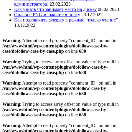
администратора)
23.02.2023
Как узнать что занимает место на диске?
08.02.2023
Опасное PNG-вложение в почту
23.12.2022
Как подключить флешку в режиме “только чтение”
13.12.2022
Warning
: Attempt to read property "comment_ID" on null in
/var/www/html/wp-content/plugins/dofollow-case-by-
case/dofollow-case-by-case.php
on line
680
Warning
: Trying to access array offset on value of type null in
/var/www/html/wp-content/plugins/dofollow-case-by-
case/dofollow-case-by-case.php
on line
688
Warning
: Attempt to read property "comment_ID" on null in
/var/www/html/wp-content/plugins/dofollow-case-by-
case/dofollow-case-by-case.php
on line
680
Warning
: Trying to access array offset on value of type null in
/var/www/html/wp-content/plugins/dofollow-case-by-
case/dofollow-case-by-case.php
on line
688
Warning
: Attempt to read property "comment_ID" on null in
/var/www/html/wp-content/plugins/dofollow-case-by-