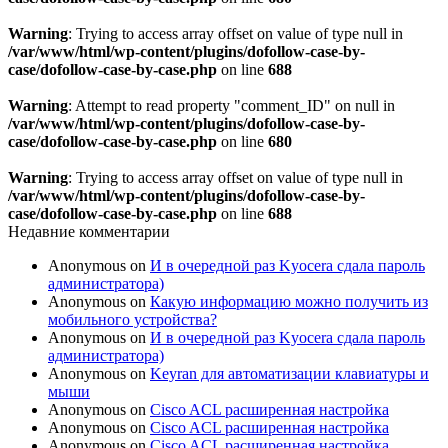
Warning
: Trying to access array offset on value of type null in
/var/www/html/wp-content/plugins/dofollow-case-by-
case/dofollow-case-by-case.php
on line
688
Warning
: Attempt to read property "comment_ID" on null in
/var/www/html/wp-content/plugins/dofollow-case-by-
case/dofollow-case-by-case.php
on line
680
Warning
: Trying to access array offset on value of type null in
/var/www/html/wp-content/plugins/dofollow-case-by-
case/dofollow-case-by-case.php
on line
688
Недавние комментарии
Anonymous
on
И в очередной раз Kyocera сдала пароль
администратора)
Anonymous
on
Какую информацию можно получить из
мобильного устройства?
Anonymous
on
И в очередной раз Kyocera сдала пароль
администратора)
Anonymous
on
Keyran для автоматизации клавиатуры и
мыши
Anonymous
on
Cisco ACL расширенная настройка
Anonymous
on
Cisco ACL расширенная настройка
Anonymous
on
Cisco ACL расширенная настройка