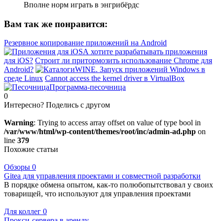
Вполне норм играть в энгрибёрдс
Вам так же понравится:
Резервное копирование приложений на Android
А хотите разрабатывать приложения
для iOS?
Строит ли притормозить использование Chrome для
Android?
WINE. Запуск приложений Windows в
среде Linux
Сannot access the kernel driver в VirtualBox
Программа-песочница
0
Интересно? Поделись с другом
Warning
: Trying to access array offset on value of type bool in
/var/www/html/wp-content/themes/root/inc/admin-ad.php
on
line
379
Похожие статьи
Обзоры
0
Gitea для управления проектами и совместной разработки
В порядке обмена опытом, как-то полюбопытствовал у своих
товарищей, что используют для управления проектами
Для коллег
0
Прокси-сервера в аренду