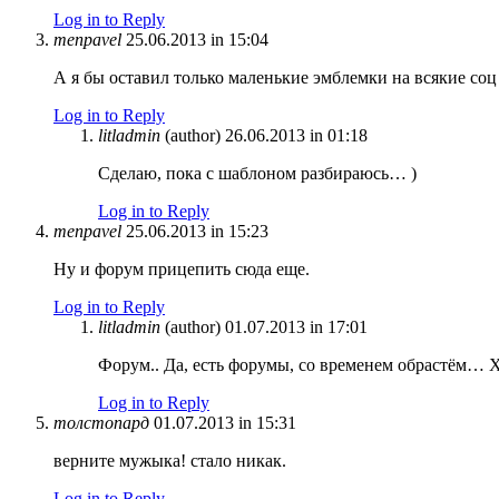
Log in to Reply
menpavel
25.06.2013 in 15:04
А я бы оставил только маленькие эмблемки на всякие соц 
Log in to Reply
litladmin
(author)
26.06.2013 in 01:18
Сделаю, пока с шаблоном разбираюсь… )
Log in to Reply
menpavel
25.06.2013 in 15:23
Ну и форум прицепить сюда еще.
Log in to Reply
litladmin
(author)
01.07.2013 in 17:01
Форум.. Да, есть форумы, со временем обрастём… Х
Log in to Reply
толстопард
01.07.2013 in 15:31
верните мужыка! стало никак.
Log in to Reply