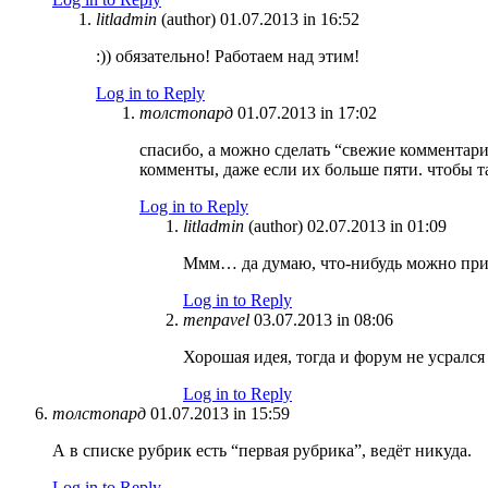
litladmin
(author)
01.07.2013 in 16:52
:)) обязательно! Работаем над этим!
Log in to Reply
толстопард
01.07.2013 in 17:02
спасибо, а можно сделать “свежие коммента
комменты, даже если их больше пяти. чтобы та
Log in to Reply
litladmin
(author)
02.07.2013 in 01:09
Ммм… да думаю, что-нибудь можно при
Log in to Reply
menpavel
03.07.2013 in 08:06
Хорошая идея, тогда и форум не усрался
Log in to Reply
толстопард
01.07.2013 in 15:59
А в списке рубрик есть “первая рубрика”, ведёт никуда.
Log in to Reply