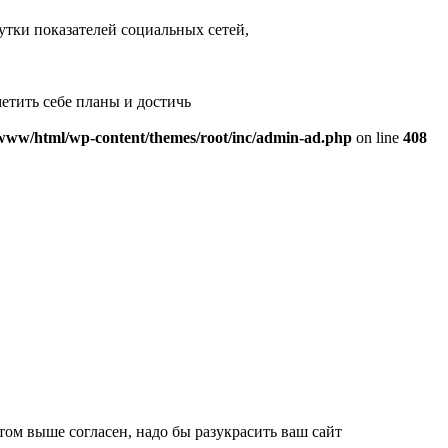
рутки показателей социальных сетей,
етить себе планы и достичь
www/html/wp-content/themes/root/inc/admin-ad.php
on line
408
стом выше согласен, надо бы разукрасить ваш сайт