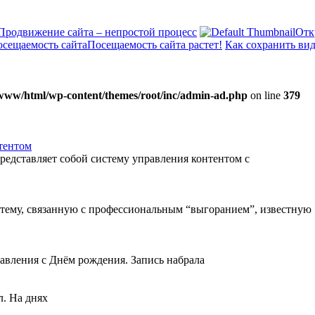
Продвижение сайта – непростой процесс
Отк
Посещаемость сайта растет!
Как сохранить вид
www/html/wp-content/themes/root/inc/admin-ad.php
on line
379
тентом
редставляет собой систему управления контентом с
 тему, связанную с профессиональным “выгоранием”, известную
равления с Днём рождения. Запись набрала
л. На днях