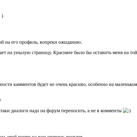
 )
кой на его профиль, вопреки ожиданию.
вает на унылую страницу. Красивее было бы оставить меня на то
ности камментов будет не очень красиво, особенно на маленько
9
таки диалоги надо на форум переносить, а не в комменты
из, чтоб почти на всю щирину дисплея