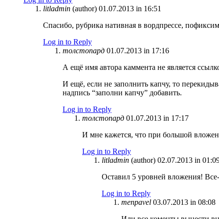
litladmin
(author)
01.07.2013 in 16:51
Спасибо, рубрика нативная в вордпрессе, пофиксим
Log in to Reply
толстопард
01.07.2013 in 17:16
А ещё имя автора каммента не является ссыл
И ещё, если не заполнить капчу, то перекиды
надпись “заполни капчу” добавить.
Log in to Reply
толстопард
01.07.2013 in 17:17
И мне кажется, что при большой вложен
Log in to Reply
litladmin
(author)
02.07.2013 in 01:0
Оставил 5 уровней вложения! Все-
Log in to Reply
menpavel
03.07.2013 in 08:08
Или все коменты вынести вн