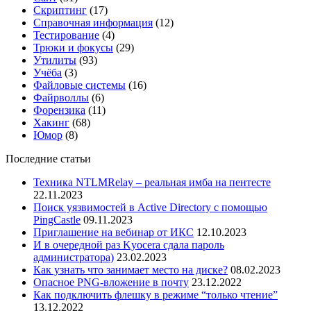
Скриптинг
(17)
Справочная информация
(12)
Тестирование
(4)
Трюки и фокусы
(29)
Утилиты
(93)
Учёба
(3)
Файловые системы
(16)
Файрволлы
(6)
Форензика
(11)
Хакинг
(68)
Юмор
(8)
Последние статьи
Техника NTLMRelay – реальная имба на пентесте
22.11.2023
Поиск уязвимостей в Active Directory с помощью
PingCastle
09.11.2023
Приглашение на вебинар от ИКС
12.10.2023
И в очередной раз Kyocera сдала пароль
администратора)
23.02.2023
Как узнать что занимает место на диске?
08.02.2023
Опасное PNG-вложение в почту
23.12.2022
Как подключить флешку в режиме “только чтение”
13.12.2022