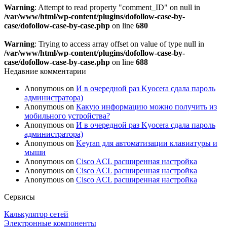
Warning
: Attempt to read property "comment_ID" on null in
/var/www/html/wp-content/plugins/dofollow-case-by-
case/dofollow-case-by-case.php
on line
680
Warning
: Trying to access array offset on value of type null in
/var/www/html/wp-content/plugins/dofollow-case-by-
case/dofollow-case-by-case.php
on line
688
Недавние комментарии
Anonymous
on
И в очередной раз Kyocera сдала пароль
администратора)
Anonymous
on
Какую информацию можно получить из
мобильного устройства?
Anonymous
on
И в очередной раз Kyocera сдала пароль
администратора)
Anonymous
on
Keyran для автоматизации клавиатуры и
мыши
Anonymous
on
Cisco ACL расширенная настройка
Anonymous
on
Cisco ACL расширенная настройка
Anonymous
on
Cisco ACL расширенная настройка
Сервисы
Калькулятор сетей
Электронные компоненты