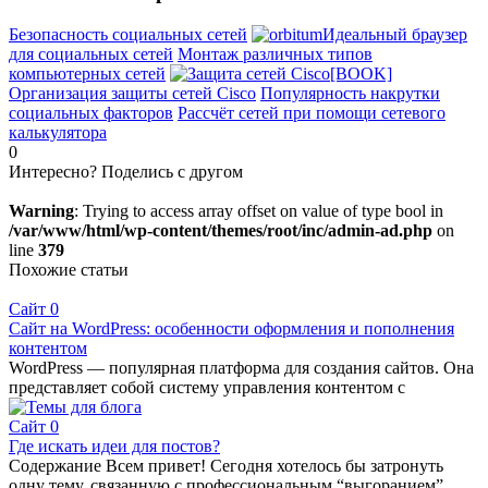
Безопасность социальных сетей
Идеальный браузер
для социальных сетей
Монтаж различных типов
компьютерных сетей
[BOOK]
Организация защиты сетей Cisco
Популярность накрутки
социальных факторов
Рассчёт сетей при помощи сетевого
калькулятора
0
Интересно? Поделись с другом
Warning
: Trying to access array offset on value of type bool in
/var/www/html/wp-content/themes/root/inc/admin-ad.php
on
line
379
Похожие статьи
Сайт
0
Сайт на WordPress: особенности оформления и пополнения
контентом
WordPress — популярная платформа для создания сайтов. Она
представляет собой систему управления контентом с
Сайт
0
Где искать идеи для постов?
Содержание Всем привет! Сегодня хотелось бы затронуть
одну тему, связанную с профессиональным “выгоранием”,