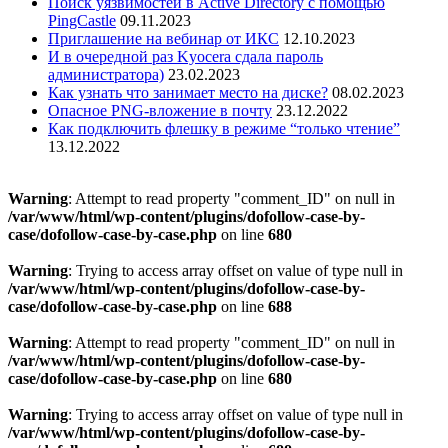
Поиск уязвимостей в Active Directory с помощью
PingCastle
09.11.2023
Приглашение на вебинар от ИКС
12.10.2023
И в очередной раз Kyocera сдала пароль
администратора)
23.02.2023
Как узнать что занимает место на диске?
08.02.2023
Опасное PNG-вложение в почту
23.12.2022
Как подключить флешку в режиме “только чтение”
13.12.2022
Warning
: Attempt to read property "comment_ID" on null in
/var/www/html/wp-content/plugins/dofollow-case-by-
case/dofollow-case-by-case.php
on line
680
Warning
: Trying to access array offset on value of type null in
/var/www/html/wp-content/plugins/dofollow-case-by-
case/dofollow-case-by-case.php
on line
688
Warning
: Attempt to read property "comment_ID" on null in
/var/www/html/wp-content/plugins/dofollow-case-by-
case/dofollow-case-by-case.php
on line
680
Warning
: Trying to access array offset on value of type null in
/var/www/html/wp-content/plugins/dofollow-case-by-