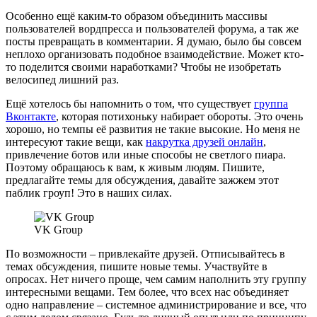
Особенно ещё каким-то образом объединить массивы
пользователей вордпресса и пользователей форума, а так же
посты превращать в комментарии. Я думаю, было бы совсем
неплохо организовать подобное взаимодействие. Может кто-
то поделится своими наработками? Чтобы не изобретать
велосипед лишний раз.
Ещё хотелось бы напомнить о том, что существует
группа
Вконтакте
, которая потихоньку набирает обороты. Это очень
хорошо, но темпы её развития не такие высокие. Но меня не
интересуют такие вещи, как
накрутка друзей онлайн
,
привлечение ботов или иные способы не светлого пиара.
Поэтому обращаюсь к вам, к живым людям. Пишите,
предлагайте темы для обсуждения, давайте зажжем этот
паблик гроуп! Это в наших силах.
VK Group
По возможности – привлекайте друзей. Отписывайтесь в
темах обсуждения, пишите новые темы. Участвуйте в
опросах. Нет ничего проще, чем самим наполнить эту группу
интересными вещами. Тем более, что всех нас объединяет
одно направление – системное администрирование и все, что