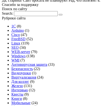
Да, старина! Сайт бросать не планирую! Рад, что полезен! 4.
Спасибо за поддержку
Поиск по сайту
Search:
Рубрики сайта
1С
(8)
Arduino
(1)
Cisco
(47)
FreeBSD
(52)
Linux
(119)
SEO
(34)
WEB-server
(79)
Windows
(138)
WMI
(7)
Антивирусная защита
(33)
Безопасность
(22)
Видеоуроки
(1)
Виртуализация
(24)
Для коллег
(9)
Железо
(131)
Интервью
(12)
Квесты
(9)
Книги
(8)
Мобильные
(24)