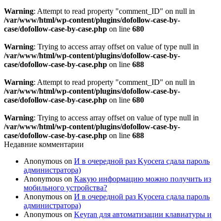
Warning
: Attempt to read property "comment_ID" on null in
/var/www/html/wp-content/plugins/dofollow-case-by-
case/dofollow-case-by-case.php
on line
680
Warning
: Trying to access array offset on value of type null in
/var/www/html/wp-content/plugins/dofollow-case-by-
case/dofollow-case-by-case.php
on line
688
Warning
: Attempt to read property "comment_ID" on null in
/var/www/html/wp-content/plugins/dofollow-case-by-
case/dofollow-case-by-case.php
on line
680
Warning
: Trying to access array offset on value of type null in
/var/www/html/wp-content/plugins/dofollow-case-by-
case/dofollow-case-by-case.php
on line
688
Недавние комментарии
Anonymous
on
И в очередной раз Kyocera сдала пароль
администратора)
Anonymous
on
Какую информацию можно получить из
мобильного устройства?
Anonymous
on
И в очередной раз Kyocera сдала пароль
администратора)
Anonymous
on
Keyran для автоматизации клавиатуры и