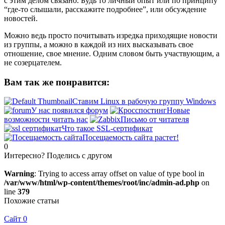
с этим делом связано. Будь то личный опыт или по принципу
“где-то слышали, расскажите подробнее”, или обсуждение
новостей.
Можно ведь просто почитывать изредка приходящие новости
из группы, а можно в каждой из них высказывать свое
отношение, свое мнение. Одним словом быть участвующим, а
не созерцателем.
Вам так же понравится:
Ставим Linux в рабочую группу Windows
У нас появился форум
Новые
возможности читать нас
Письмо от читателя
Что такое SSL-сертификат
Посещаемость сайта растет!
0
Интересно? Поделись с другом
Warning
: Trying to access array offset on value of type bool in
/var/www/html/wp-content/themes/root/inc/admin-ad.php
on
line
379
Похожие статьи
Сайт
0