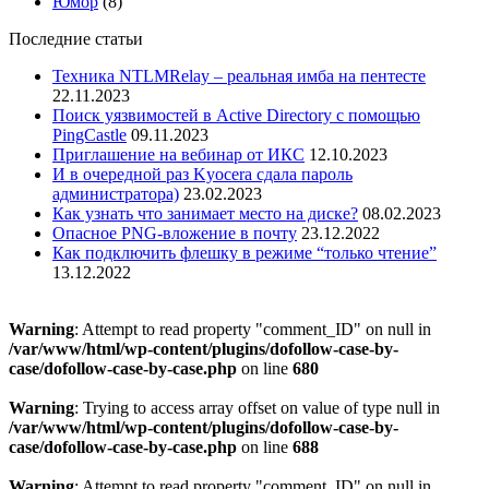
Юмор
(8)
Последние статьи
Техника NTLMRelay – реальная имба на пентесте
22.11.2023
Поиск уязвимостей в Active Directory с помощью
PingCastle
09.11.2023
Приглашение на вебинар от ИКС
12.10.2023
И в очередной раз Kyocera сдала пароль
администратора)
23.02.2023
Как узнать что занимает место на диске?
08.02.2023
Опасное PNG-вложение в почту
23.12.2022
Как подключить флешку в режиме “только чтение”
13.12.2022
Warning
: Attempt to read property "comment_ID" on null in
/var/www/html/wp-content/plugins/dofollow-case-by-
case/dofollow-case-by-case.php
on line
680
Warning
: Trying to access array offset on value of type null in
/var/www/html/wp-content/plugins/dofollow-case-by-
case/dofollow-case-by-case.php
on line
688
Warning
: Attempt to read property "comment_ID" on null in