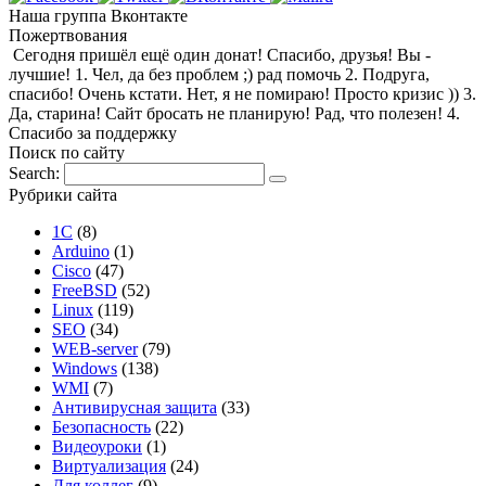
Наша группа Вконтакте
Пожертвования
Сегодня пришёл ещё один донат! Спасибо, друзья! Вы -
лучшие! 1. Чел, да без проблем ;) рад помочь 2. Подруга,
спасибо! Очень кстати. Нет, я не помираю! Просто кризис )) 3.
Да, старина! Сайт бросать не планирую! Рад, что полезен! 4.
Спасибо за поддержку
Поиск по сайту
Search:
Рубрики сайта
1С
(8)
Arduino
(1)
Cisco
(47)
FreeBSD
(52)
Linux
(119)
SEO
(34)
WEB-server
(79)
Windows
(138)
WMI
(7)
Антивирусная защита
(33)
Безопасность
(22)
Видеоуроки
(1)
Виртуализация
(24)
Для коллег
(9)