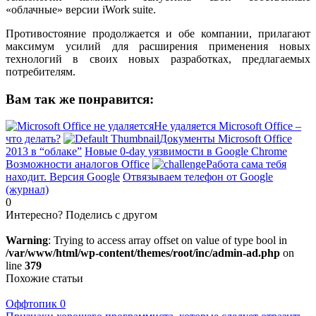
«облачные» версии iWork suite.
Противостояние продолжается и обе компании, прилагают
максимум усилий для расширения применения новых
технологий в своих новых разработках, предлагаемых
потребителям.
Вам так же понравится:
Не удаляется Microsoft Office –
что делать?
Документы Microsoft Office
2013 в “облаке”
Новые 0-day уязвимости в Google Chrome
Возможности аналогов Office
Работа сама тебя
находит. Версия Google
Отвязываем телефон от Google
(журнал)
0
Интересно? Поделись с другом
Warning
: Trying to access array offset on value of type bool in
/var/www/html/wp-content/themes/root/inc/admin-ad.php
on
line
379
Похожие статьи
Оффтопик
0