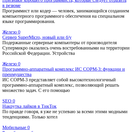
Признаки хорошего программиста, которые следует отразить
в резюме
Программист или кодер — человек, занимающийся созданием
компьютерного программного обеспечения на специальном
языке программирования.
Железо
0
Сервер SuperMicro, новый или б/у
Подержанные серверные компьютеры от производителя
Супермикро оказались очень востребованными на территории
Российской Федерации. Устройства
Железо
0
Программно-аппаратный комплекс ИС СОРМ-3: функции и
преимущества
ИС СОРМ-3 представляет собой высокотехнологичный
программно-аппаратный комплекс, позволяющий решать
множество задач. С его помощью
SEO
0
Накрутка лайков в ТикТок
По правде говоря, я уже не успеваю за всеми этими модными
тенденциями. Только хотел
Мобильные
0