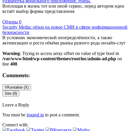
Разработка мобильного приложения: этапы.
Воплощая в жизнь тот или иной сервис, перед автором идеи
встаёт выбор формы представления
Обзоры
0
Security Media: обзор на новое СМИ в сфере информационной
безопасности
В условиях экономической неопределённости, а также
активизации и роста объёма рынка разного рода онлайн-слуг
Warning
: Trying to access array offset on value of type bool in
/var/www/html/wp-content/themes/root/inc/admin-ad.php
on
line
408
Comments:
VKontakte (
X
)
Site (0)
Leave a Reply
You must be
logged in
to post a comment.
Connect with: