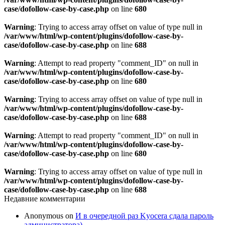
case/dofollow-case-by-case.php
on line
680
Warning
: Trying to access array offset on value of type null in
/var/www/html/wp-content/plugins/dofollow-case-by-
case/dofollow-case-by-case.php
on line
688
Warning
: Attempt to read property "comment_ID" on null in
/var/www/html/wp-content/plugins/dofollow-case-by-
case/dofollow-case-by-case.php
on line
680
Warning
: Trying to access array offset on value of type null in
/var/www/html/wp-content/plugins/dofollow-case-by-
case/dofollow-case-by-case.php
on line
688
Warning
: Attempt to read property "comment_ID" on null in
/var/www/html/wp-content/plugins/dofollow-case-by-
case/dofollow-case-by-case.php
on line
680
Warning
: Trying to access array offset on value of type null in
/var/www/html/wp-content/plugins/dofollow-case-by-
case/dofollow-case-by-case.php
on line
688
Недавние комментарии
Anonymous
on
И в очередной раз Kyocera сдала пароль
администратора)