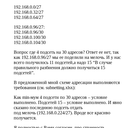
192.168.0.0/27
192.168.0.32/27
192.168.0.64/27
192.168.0.96/27:
192.168.0.96/30
192.168.0.100/30
192.168.0.104/30
Вопрос где 4 подсеть на 30 адресов? Ответ ее нет, так
как 192.168.0.96/27 мы ее поделили на мелочь. И у нас
всего получилось 11 подсетей,а надо 15 “В случае
правильного разбиения должно получиться 15
подсетей”.
В предложенной мной схеме адресации выполняются
требования (см. subnetting.xlsx):
Как min-мум 4 подсети по 30 адресов – условие
выполнено. Подсетей 15 – условие выполнено. И явно
сказано последнюю подсеть отдать
под мелочь (192.168.0.224/27). Вроде все красиво
получается.
Я полностью с Вами согласен, про странность