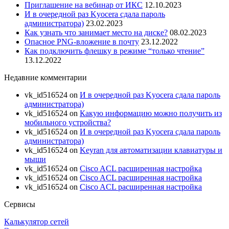
Приглашение на вебинар от ИКС
12.10.2023
И в очередной раз Kyocera сдала пароль
администратора)
23.02.2023
Как узнать что занимает место на диске?
08.02.2023
Опасное PNG-вложение в почту
23.12.2022
Как подключить флешку в режиме “только чтение”
13.12.2022
Недавние комментарии
vk_id516524
on
И в очередной раз Kyocera сдала пароль
администратора)
vk_id516524
on
Какую информацию можно получить из
мобильного устройства?
vk_id516524
on
И в очередной раз Kyocera сдала пароль
администратора)
vk_id516524
on
Keyran для автоматизации клавиатуры и
мыши
vk_id516524
on
Cisco ACL расширенная настройка
vk_id516524
on
Cisco ACL расширенная настройка
vk_id516524
on
Cisco ACL расширенная настройка
Сервисы
Калькулятор сетей