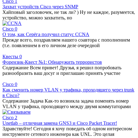
Cisco
1
Захват устройств Cisco через SNMP
Хайповый заголовочек, не так ли? ) Ну не каждое, разумеется,
устройство, можно захватить, но
Cisco
0
О том, как Серёга получил статус CCNA
Прежде всего, поздравляем нашего соавтора с пополнением
(т.е. появлением в его личном деле очередной
Квесты
0
Форензик-Квест №1: Обнаружить террористов
Содержание Всем привет! Друзья, я решил попробовать
разнообразить ваш досуг и приглашаю принять участие
Cisco
0
Как сменить номер VLAN у трафика, проходящего через trunk
в Cisco?
Содержание Задача Как-то возникла задача поменять номер
VLAN у трафика, проходящего между двумя коммутаторами
Cisco
2
Unetlab – отличная замена GNS3 и Cisco Packet Tracer!
Здравствуйте! Сегодня я хочу поведать об одном интересном
инструменте сетевого инженера как UNL. Это целая