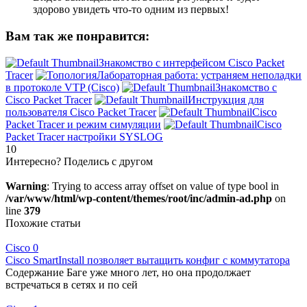
здорово увидеть что-то одним из первых!
Вам так же понравится:
Знакомство с интерфейсом Cisco Packet
Tracer
Лабораторная работа: устраняем неполадки
в протоколе VTP (Cisco)
Знакомство с
Cisco Packet Tracer
Инструкция для
пользователя Cisco Packet Tracer
Cisco
Packet Tracer и режим симуляции
Cisco
Packet Tracer настройки SYSLOG
10
Интересно? Поделись с другом
Warning
: Trying to access array offset on value of type bool in
/var/www/html/wp-content/themes/root/inc/admin-ad.php
on
line
379
Похожие статьи
Cisco
0
Cisco SmartInstall позволяет вытащить конфиг с коммутатора
Содержание Баге уже много лет, но она продолжает
встречаться в сетях и по сей