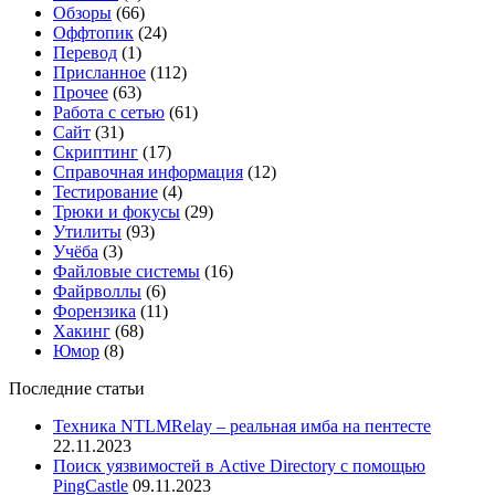
Обзоры
(66)
Оффтопик
(24)
Перевод
(1)
Присланное
(112)
Прочее
(63)
Работа с сетью
(61)
Сайт
(31)
Скриптинг
(17)
Справочная информация
(12)
Тестирование
(4)
Трюки и фокусы
(29)
Утилиты
(93)
Учёба
(3)
Файловые системы
(16)
Файрволлы
(6)
Форензика
(11)
Хакинг
(68)
Юмор
(8)
Последние статьи
Техника NTLMRelay – реальная имба на пентесте
22.11.2023
Поиск уязвимостей в Active Directory с помощью
PingCastle
09.11.2023