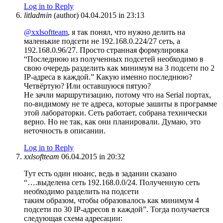
Log in to Reply
litladmin
(author)
04.04.2015 in 23:13
@xxlsoftteam
, я так понял, что нужно делить на
маленькие подсети не 192.168.0.224/27 сеть, а
192.168.0.96/27. Просто странная формулировка
“Последнюю из полученных подсетей необходимо в
свою очередь разделить как минимум на 3 подсети по 2
IP-адреса в каждой.” Какую именно последнюю?
Четвёртую? Или оставшуюся пятую?
Не зачли маршрутизацию, потому что на Serial портах,
по-видимому не те адреса, которые зашиты в программе
этой лабораторки. Сеть работает, собрана технически
верно. Но не так, как они планировали. Думаю, это
неточность в описании.
Log in to Reply
xxlsoftteam
06.04.2015 in 20:32
Тут есть один нюанс, ведь в задании сказано
“….выделена сеть 192.168.0.0/24. Полученную сеть
необходимо разделить на подсети
таким образом, чтобы образовалось как минимум 4
подсети по 30 IP-адресов в каждой”. Тогда получается
следующая схема адресации: