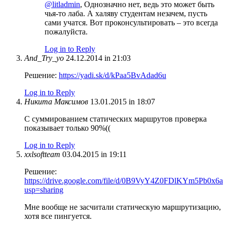
@litladmin
, Однозначно нет, ведь это может быть
чья-то лаба. А халяву студентам незачем, пусть
сами учатся. Вот проконсультировать – это всегда
пожалуйста.
Log in to Reply
And_Try_yo
24.12.2014 in 21:03
Решение:
https://yadi.sk/d/kPaa5BvAdad6u
Log in to Reply
Никита Максимов
13.01.2015 in 18:07
С суммированием статических маршрутов проверка
показывает только 90%((
Log in to Reply
xxlsoftteam
03.04.2015 in 19:11
Решение:
https://drive.google.com/file/d/0B9VyY4Z0FDlKYm5Pb0x6a
usp=sharing
Мне вообще не засчитали статическую маршрутизацию,
хотя все пингуется.