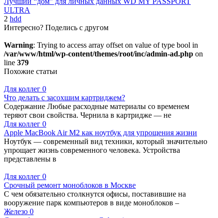
Лучший “дом” для личных данных WD MY PASSPORT
ULTRA
2
hdd
Интересно? Поделись с другом
Warning
: Trying to access array offset on value of type bool in
/var/www/html/wp-content/themes/root/inc/admin-ad.php
on
line
379
Похожие статьи
Для коллег
0
Что делать с засохшим картриджем?
Содержание Любые расходные материалы со временем
теряют свои свойства. Чернила в картридже — не
Для коллег
0
Apple MacBook Air M2 как ноутбук для упрощения жизни
Ноутбук — современный вид техники, который значительно
упрощает жизнь современного человека. Устройства
представлены в
Для коллег
0
Срочный ремонт моноблоков в Москве
С чем обязательно столкнутся офисы, поставившие на
вооружение парк компьютеров в виде моноблоков –
Железо
0