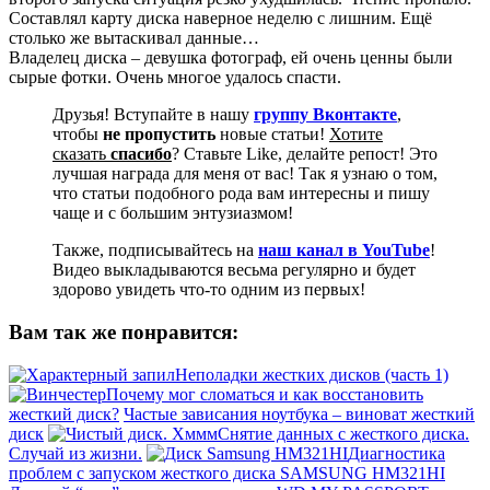
Составлял карту диска наверное неделю с лишним. Ещё
столько же вытаскивал данные…
Владелец диска – девушка фотограф, ей очень ценны были
сырые фотки. Очень многое удалось спасти.
Друзья! Вступайте в нашу
группу Вконтакте
,
чтобы
не пропустить
новые статьи!
Хотите
сказать
спасибо
? Ставьте Like, делайте репост! Это
лучшая награда для меня от вас! Так я узнаю о том,
что статьи подобного рода вам интересны и пишу
чаще и с большим энтузиазмом!
Также, подписывайтесь на
наш канал в YouTube
!
Видео выкладываются весьма регулярно и будет
здорово увидеть что-то одним из первых!
Вам так же понравится:
Неполадки жестких дисков (часть 1)
Почему мог сломаться и как восстановить
жесткий диск?
Частые зависания ноутбука – виноват жесткий
диск
Снятие данных с жесткого диска.
Случай из жизни.
Диагностика
проблем с запуском жесткого диска SAMSUNG HM321HI