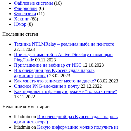
Файловые системы
(16)
Файрволлы
(6)
Форензика
(11)
Хакинг
(68)
Юмор
(8)
Последние статьи
Техника NTLMRelay – реальная имба на пентесте
22.11.2023
Поиск уязвимостей в Active Directory с помощью
PingCastle
09.11.2023
Приглашение на вебинар от ИКС
12.10.2023
И в очередной раз Kyocera сдала пароль
администратора)
23.02.2023
Как узнать что занимает место на диске?
08.02.2023
Опасное PNG-вложение в почту
23.12.2022
Как подключить флешку в режиме “только чтение”
13.12.2022
Недавние комментарии
litladmin
on
И в очередной раз Kyocera сдала пароль
администратора)
litladmin
on
Какую информацию можно получить из