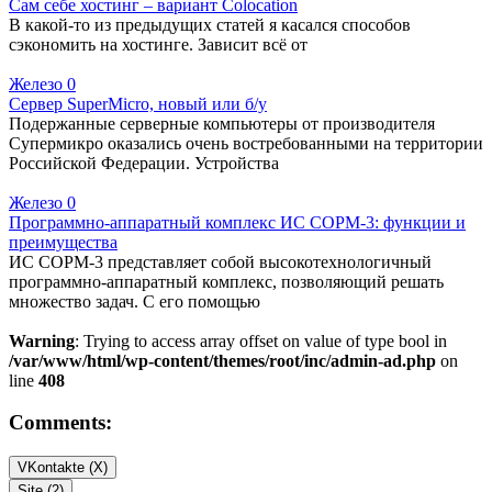
Сам себе хостинг – вариант Colocation
В какой-то из предыдущих статей я касался способов
сэкономить на хостинге. Зависит всё от
Железо
0
Сервер SuperMicro, новый или б/у
Подержанные серверные компьютеры от производителя
Супермикро оказались очень востребованными на территории
Российской Федерации. Устройства
Железо
0
Программно-аппаратный комплекс ИС СОРМ-3: функции и
преимущества
ИС СОРМ-3 представляет собой высокотехнологичный
программно-аппаратный комплекс, позволяющий решать
множество задач. С его помощью
Warning
: Trying to access array offset on value of type bool in
/var/www/html/wp-content/themes/root/inc/admin-ad.php
on
line
408
Comments:
VKontakte (
X
)
Site (2)