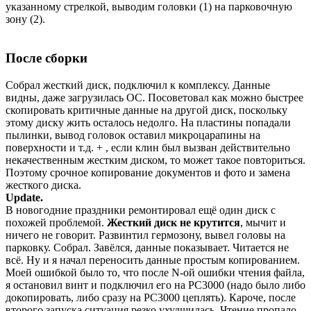
указанному стрелкой, выводим головки (1) на парковочную
зону (2).
После сборки
Собрал жесткий диск, подключил к комплексу. Данные
видны, даже загрузилась ОС. Посоветовал как можно быстрее
скопировать критичные данные на другой диск, поскольку
этому диску жить осталось недолго. На пластины попадали
пылинки, вывод головок оставил микроцарапины на
поверхности и т.д. + , если клин был вызван действительно
некачественным жестким диском, то может такое повториться.
Поэтому срочное копирование документов и фото и замена
жесткого диска.
Update.
В новогодние праздники ремонтировал ещё один диск с
похожей проблемой.
Жесткий диск не крутится
, мычит и
ничего не говорит. Развинтил гермозону, вывел головы на
парковку. Собрал. Завёлся, данные показывает. Читается не
всё. Ну и я начал переносить данные простым копированием.
Моей ошибкой было то, что после N-ой ошибки чтения файла,
я остановил винт и подключил его на PC3000 (надо было либо
докопировать, либо сразу на PC3000 цеплять). Кароче, после
второго запуска ситуация резко ухудшилась. Чтение пропало.