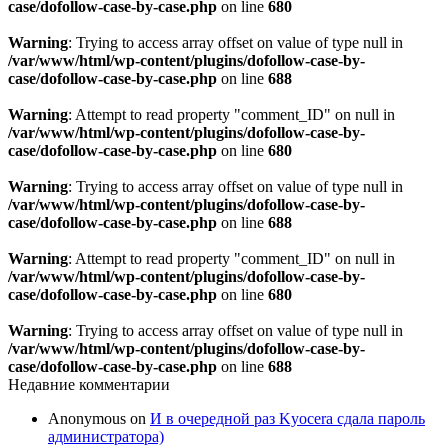
case/dofollow-case-by-case.php
on line
680
Warning
: Trying to access array offset on value of type null in
/var/www/html/wp-content/plugins/dofollow-case-by-
case/dofollow-case-by-case.php
on line
688
Warning
: Attempt to read property "comment_ID" on null in
/var/www/html/wp-content/plugins/dofollow-case-by-
case/dofollow-case-by-case.php
on line
680
Warning
: Trying to access array offset on value of type null in
/var/www/html/wp-content/plugins/dofollow-case-by-
case/dofollow-case-by-case.php
on line
688
Warning
: Attempt to read property "comment_ID" on null in
/var/www/html/wp-content/plugins/dofollow-case-by-
case/dofollow-case-by-case.php
on line
680
Warning
: Trying to access array offset on value of type null in
/var/www/html/wp-content/plugins/dofollow-case-by-
case/dofollow-case-by-case.php
on line
688
Недавние комментарии
Anonymous
on
И в очередной раз Kyocera сдала пароль
администратора)