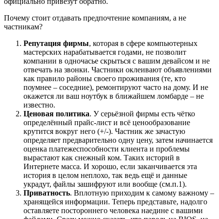
официально привезут обратно.
Почему стоит отдавать предпочтение компаниям, а не
частникам?
Репутация фирмы
, которая в сфере компьютерных
мастерских нарабатывается годами, не позволит
компании в одночасье скрыться с вашим девайсом и не
отвечать на звонки. Частники оклеивают объявлениями
как правило районы своего проживания (те, кто
поумнее – соседние), ремонтируют часто на дому. И не
окажется ли ваш ноутбук в ближайшем ломбарде – не
известно.
Ценовая политика
. У серьёзной фирмы есть чётко
определённый прайс-лист и всё ценообразование
крутится вокруг него (+/-). Частник же зачастую
определяет предварительно одну цену, затем начинается
оценка платежеспособности клиента и проблемы
вырастают как снежный ком. Таких историй в
Интернете масса. И хорошо, если заканчивается эта
история в целом неплохо, так ведь ещё и данные
украдут, файлы зашифруют или вообще (см.п.1).
Приватность
. Вплотную приходим к самому важному –
хранящейся информации. Теперь представьте, надолго
оставляете постороннего человека наедине с вашими