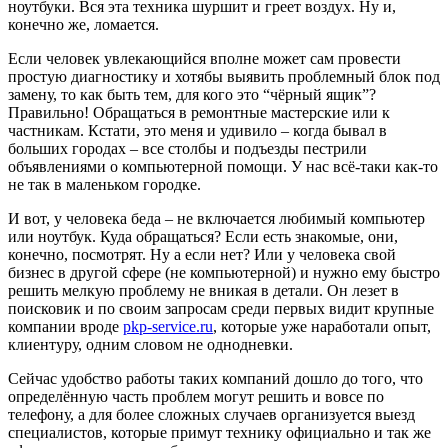
ноутбуки. Вся эта техника шуршит и греет воздух. Ну и,
конечно же, ломается.
Если человек увлекающийся вполне может сам провести
простую диагностику и хотябы выявить проблемный блок под
замену, то как быть тем, для кого это “чёрный ящик”?
Правильно! Обращаться в ремонтные мастерские или к
частникам. Кстати, это меня и удивило – когда бывал в
больших городах – все столбы и подъезды пестрили
объявлениями о компьютерной помощи. У нас всё-таки как-то
не так в маленьком городке.
И вот, у человека беда – не включается любимый компьютер
или ноутбук. Куда обращаться? Если есть знакомые, они,
конечно, посмотрят. Ну а если нет? Или у человека свой
бизнес в другой сфере (не компьютерной) и нужно ему быстро
решить мелкую проблему не вникая в детали. Он лезет в
поисковик и по своим запросам среди первых видит крупные
компании вроде
pkp-service.ru
, которые уже наработали опыт,
клиентуру, одним словом не однодневки.
Сейчас удобство работы таких компаний дошло до того, что
определённую часть проблем могут решить и вовсе по
телефону, а для более сложных случаев организуется выезд
специалистов, которые примут технику официально и так же