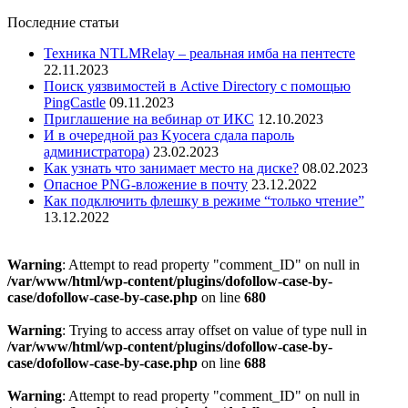
Последние статьи
Техника NTLMRelay – реальная имба на пентесте
22.11.2023
Поиск уязвимостей в Active Directory с помощью
PingCastle
09.11.2023
Приглашение на вебинар от ИКС
12.10.2023
И в очередной раз Kyocera сдала пароль
администратора)
23.02.2023
Как узнать что занимает место на диске?
08.02.2023
Опасное PNG-вложение в почту
23.12.2022
Как подключить флешку в режиме “только чтение”
13.12.2022
Warning
: Attempt to read property "comment_ID" on null in
/var/www/html/wp-content/plugins/dofollow-case-by-
case/dofollow-case-by-case.php
on line
680
Warning
: Trying to access array offset on value of type null in
/var/www/html/wp-content/plugins/dofollow-case-by-
case/dofollow-case-by-case.php
on line
688
Warning
: Attempt to read property "comment_ID" on null in