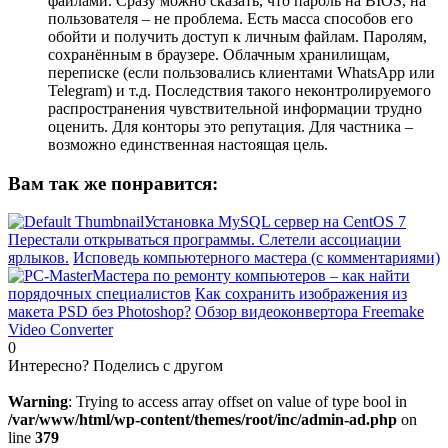
файлами. Сразу можно сказать, что пароль на BIOS, на
пользователя – не проблема. Есть масса способов его
обойти и получить доступ к личным файлам. Паролям,
сохранённым в браузере. Облачным хранилищам,
переписке (если пользовались клиентами WhatsApp или
Telegram) и т.д. Последствия такого неконтролируемого
распространения чувствительной информации трудно
оценить. Для конторы это репутация. Для частника –
возможно единственная настоящая цель.
Вам так же понравится:
Установка MySQL сервер на CentOS 7
Перестали открываться программы. Слетели ассоциации
ярлыков.
Исповедь компьютерного мастера (с комментариями)
Мастера по ремонту компьютеров – как найти
порядочных специалистов
Как сохранить изображения из
макета PSD без Photoshop?
Обзор видеоконвертора Freemake
Video Converter
0
Интересно? Поделись с другом
Warning
: Trying to access array offset on value of type bool in
/var/www/html/wp-content/themes/root/inc/admin-ad.php
on
line
379