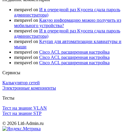
menpavel
on
И в очередной раз Kyocera сдала пароль
администратора)
menpavel
on
Какую информацию можно получить из
мобильного устройства?
menpavel
on
И в очередной раз Kyocera сдала пароль
администратора)
menpavel
on
Keyran для автоматизации клавиатуры и
мыши
menpavel
on
Cisco ACL расширенная настройка
menpavel
on
Cisco ACL расширенная настройка
menpavel
on
Cisco ACL расширенная настройка
Сервисы
Калькулятор сетей
Электронные компоненты
Тесты
Тест на знание VLAN
Тест на знание STP
© 2026 Litl-Admin.ru