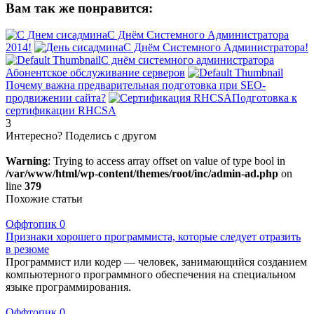
Вам так же понравится:
С Днём Системного Администратора
2014!
С Днём Системного Администратора!
С днём системного администратора
Абонентское обслуживание серверов
Почему важна предварительная подготовка при SEO-
продвижении сайта?
Подготовка к
сертификации RHCSA
3
Интересно? Поделись с другом
Warning
: Trying to access array offset on value of type bool in
/var/www/html/wp-content/themes/root/inc/admin-ad.php
on
line
379
Похожие статьи
Оффтопик
0
Признаки хорошего программиста, которые следует отразить
в резюме
Программист или кодер — человек, занимающийся созданием
компьютерного программного обеспечения на специальном
языке программирования.
Оффтопик
0