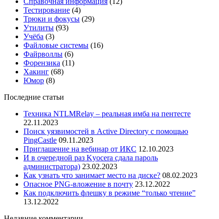
Справочная информация
(12)
Тестирование
(4)
Трюки и фокусы
(29)
Утилиты
(93)
Учёба
(3)
Файловые системы
(16)
Файрволлы
(6)
Форензика
(11)
Хакинг
(68)
Юмор
(8)
Последние статьи
Техника NTLMRelay – реальная имба на пентесте
22.11.2023
Поиск уязвимостей в Active Directory с помощью
PingCastle
09.11.2023
Приглашение на вебинар от ИКС
12.10.2023
И в очередной раз Kyocera сдала пароль
администратора)
23.02.2023
Как узнать что занимает место на диске?
08.02.2023
Опасное PNG-вложение в почту
23.12.2022
Как подключить флешку в режиме “только чтение”
13.12.2022
Недавние комментарии