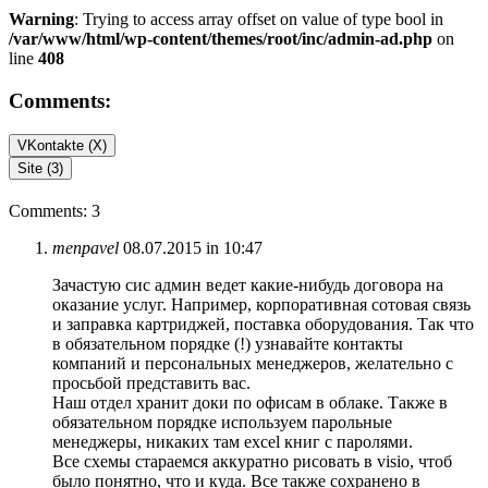
Warning
: Trying to access array offset on value of type bool in
/var/www/html/wp-content/themes/root/inc/admin-ad.php
on
line
408
Comments:
VKontakte (
X
)
Site (3)
Comments: 3
menpavel
08.07.2015 in 10:47
Зачастую сис админ ведет какие-нибудь договора на
оказание услуг. Например, корпоративная сотовая связь
и заправка картриджей, поставка оборудования. Так что
в обязательном порядке (!) узнавайте контакты
компаний и персональных менеджеров, желательно с
просьбой представить вас.
Наш отдел хранит доки по офисам в облаке. Также в
обязательном порядке используем парольные
менеджеры, никаких там excel книг с паролями.
Все схемы стараемся аккуратно рисовать в visio, чтоб
было понятно, что и куда. Все также сохранено в