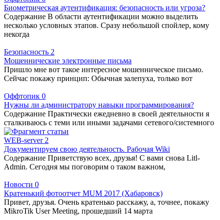
Биометрическая аутентификация: безопасность или угроза?
Содержание В области аутентификации можно выделить
несколько условных этапов. Сразу небольшой спойлер, кому
некогда
Безопасность
2
Мошеннические электронные письма
Пришло мне вот такое интересное мошенническое письмо.
Сейчас покажу принцип: Обычная залепуха, только вот
Оффтопик
0
Нужны ли администратору навыки программирования?
Содержание Практически ежедневно в своей деятельности я
сталкиваюсь с теми или иными задачами сетевого/системного
WEB-server
2
Документируем свою деятельность. Рабочая Wiki
Содержание Приветствую всех, друзья! С вами снова Litl-
Admin. Сегодня мы поговорим о таком важном,
Новости
0
Кратенький фотоотчет MUM 2017 (Хабаровск)
Привет, друзья. Очень кратенько расскажу, а, точнее, покажу
MikroTik User Meeting, прошедший 14 марта