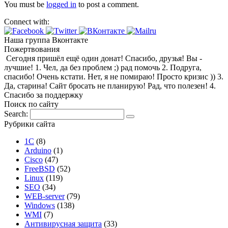
You must be
logged in
to post a comment.
Connect with:
Наша группа Вконтакте
Пожертвования
Сегодня пришёл ещё один донат! Спасибо, друзья! Вы -
лучшие! 1. Чел, да без проблем ;) рад помочь 2. Подруга,
спасибо! Очень кстати. Нет, я не помираю! Просто кризис )) 3.
Да, старина! Сайт бросать не планирую! Рад, что полезен! 4.
Спасибо за поддержку
Поиск по сайту
Search:
Рубрики сайта
1С
(8)
Arduino
(1)
Cisco
(47)
FreeBSD
(52)
Linux
(119)
SEO
(34)
WEB-server
(79)
Windows
(138)
WMI
(7)
Антивирусная защита
(33)