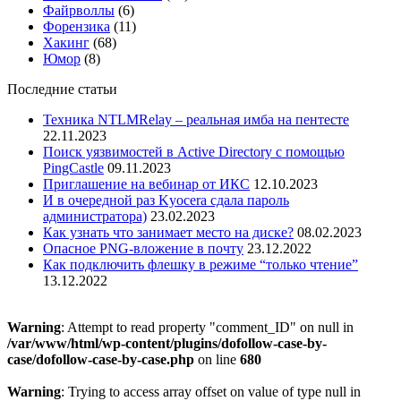
Файрволлы
(6)
Форензика
(11)
Хакинг
(68)
Юмор
(8)
Последние статьи
Техника NTLMRelay – реальная имба на пентесте
22.11.2023
Поиск уязвимостей в Active Directory с помощью
PingCastle
09.11.2023
Приглашение на вебинар от ИКС
12.10.2023
И в очередной раз Kyocera сдала пароль
администратора)
23.02.2023
Как узнать что занимает место на диске?
08.02.2023
Опасное PNG-вложение в почту
23.12.2022
Как подключить флешку в режиме “только чтение”
13.12.2022
Warning
: Attempt to read property "comment_ID" on null in
/var/www/html/wp-content/plugins/dofollow-case-by-
case/dofollow-case-by-case.php
on line
680
Warning
: Trying to access array offset on value of type null in