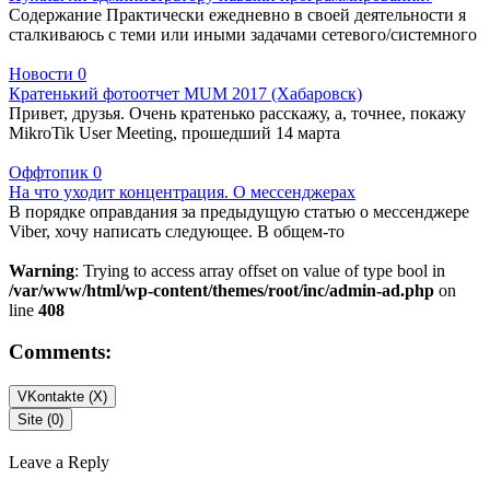
Содержание Практически ежедневно в своей деятельности я
сталкиваюсь с теми или иными задачами сетевого/системного
Новости
0
Кратенький фотоотчет MUM 2017 (Хабаровск)
Привет, друзья. Очень кратенько расскажу, а, точнее, покажу
MikroTik User Meeting, прошедший 14 марта
Оффтопик
0
На что уходит концентрация. О мессенджерах
В порядке оправдания за предыдущую статью о мессенджере
Viber, хочу написать следующее. В общем-то
Warning
: Trying to access array offset on value of type bool in
/var/www/html/wp-content/themes/root/inc/admin-ad.php
on
line
408
Comments:
VKontakte (
X
)
Site (0)
Leave a Reply