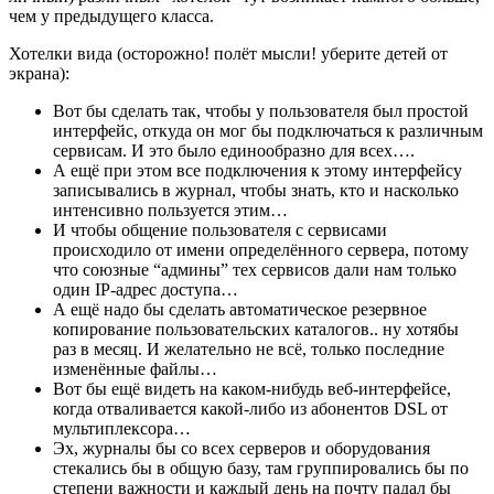
чем у предыдущего класса.
Хотелки вида (осторожно! полёт мысли! уберите детей от
экрана):
Вот бы сделать так, чтобы у пользователя был простой
интерфейс, откуда он мог бы подключаться к различным
сервисам. И это было единообразно для всех….
А ещё при этом все подключения к этому интерфейсу
записывались в журнал, чтобы знать, кто и насколько
интенсивно пользуется этим…
И чтобы общение пользователя с сервисами
происходило от имени определённого сервера, потому
что союзные “админы” тех сервисов дали нам только
один IP-адрес доступа…
А ещё надо бы сделать автоматическое резервное
копирование пользовательских каталогов.. ну хотябы
раз в месяц. И желательно не всё, только последние
изменённые файлы…
Вот бы ещё видеть на каком-нибудь веб-интерфейсе,
когда отваливается какой-либо из абонентов DSL от
мультиплексора…
Эх, журналы бы со всех серверов и оборудования
стекались бы в общую базу, там группировались бы по
степени важности и каждый день на почту падал бы