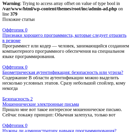
Warning
: Trying to access array offset on value of type bool in
/var/www/html/wp-content/themes/root/inc/admin-ad.php
on
line
379
Похожие статьи
Оффтопик
0
Признаки хорошего программиста, которые следует отразить
в резюме
Программист или кодер — человек, занимающийся созданием
компьютерного программного обеспечения на специальном
языке программирования.
Оффтопик
0
Биометрическая аутентификация: безопасность или угроза?
Содержание В области аутентификации можно выделить
несколько условных этапов. Сразу небольшой спойлер, кому
некогда
Безопасность
2
Мошеннические электронные письма
Пришло мне вот такое интересное мошенническое письмо.
Сейчас покажу принцип: Обычная залепуха, только вот
Оффтопик
0
Нужны ли администратору навыки программирования?