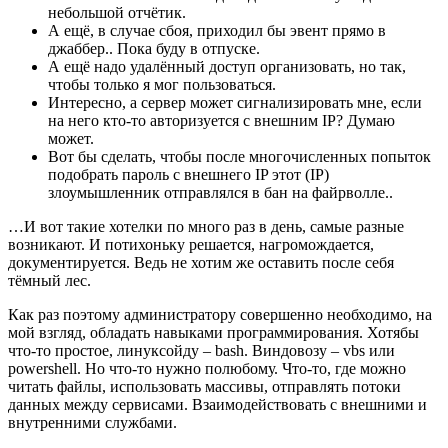
небольшой отчётик.
А ещё, в случае сбоя, приходил бы эвент прямо в
джаббер.. Пока буду в отпуске.
А ещё надо удалённый доступ организовать, но так,
чтобы только я мог пользоваться.
Интересно, а сервер может сигнализировать мне, если
на него кто-то авторизуется с внешним IP? Думаю
может.
Вот бы сделать, чтобы после многочисленных попыток
подобрать пароль с внешнего IP этот (IP)
злоумышленник отправлялся в бан на файрволле..
…И вот такие хотелки по много раз в день, самые разные
возникают. И потихоньку решается, нагромождается,
документируется. Ведь не хотим же оставить после себя
тёмный лес.
Как раз поэтому администратору совершенно необходимо, на
мой взгляд, обладать навыками программирования. Хотябы
что-то простое, линуксойду – bash. Виндовозу – vbs или
powershell. Но что-то нужно полюбому. Что-то, где можно
читать файлы, использовать массивы, отправлять потоки
данных между сервисами. Взаимодействовать с внешними и
внутренними службами.