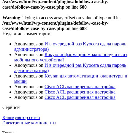
/var/www/html/wp-content/plugins/dofollow-case-by-
case/dofollow-case-by-case.php
on line
680
Warning
: Trying to access array offset on value of type null in
/var/www/html/wp-content/plugins/dofollow-case-by-
case/dofollow-case-by-case.php
on line
688
Недавние комментарии
Anonymous
on
И в очередной раз Kyocera сдала пароль
администратора)
Anonymous
on
Какую информацию можно получить из
мобильного устройства?
Anonymous
on
И в очередной раз Kyocera сдала пароль
администратора)
Anonymous
on
Keyran для автоматизации клавиатуры и
мыши
Anonymous
on
Cisco ACL расширенная настройка
Anonymous
on
Cisco ACL расширенная настройка
Anonymous
on
Cisco ACL расширенная настройка
Сервисы
Калькулятор сетей
Электронные компоненты
Тесты