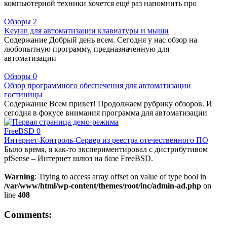
компьютерной техники хочется ещё раз напомнить про
Обзоры
2
Keyran для автоматизации клавиатуры и мыши
Содержание Добрый день всем. Сегодня у нас обзор на
любопытную программу, предназначенную для
автоматизации
Обзоры
0
Обзор программного обеспечения для автоматизации
гостиницы
Содержание Всем привет! Продолжаем рубрику обзоров. И
сегодня в фокусе внимания программа для автоматизации
FreeBSD
0
Интернет-Контроль-Сервер из реестра отечественного ПО
Было время, я как-то экспериментировал с дистрибутивом
pfSense – Интернет шлюз на базе FreeBSD.
Warning
: Trying to access array offset on value of type bool in
/var/www/html/wp-content/themes/root/inc/admin-ad.php
on
line
408
Comments: