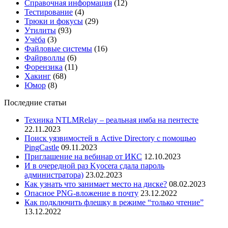
Справочная информация
(12)
Тестирование
(4)
Трюки и фокусы
(29)
Утилиты
(93)
Учёба
(3)
Файловые системы
(16)
Файрволлы
(6)
Форензика
(11)
Хакинг
(68)
Юмор
(8)
Последние статьи
Техника NTLMRelay – реальная имба на пентесте
22.11.2023
Поиск уязвимостей в Active Directory с помощью
PingCastle
09.11.2023
Приглашение на вебинар от ИКС
12.10.2023
И в очередной раз Kyocera сдала пароль
администратора)
23.02.2023
Как узнать что занимает место на диске?
08.02.2023
Опасное PNG-вложение в почту
23.12.2022
Как подключить флешку в режиме “только чтение”
13.12.2022