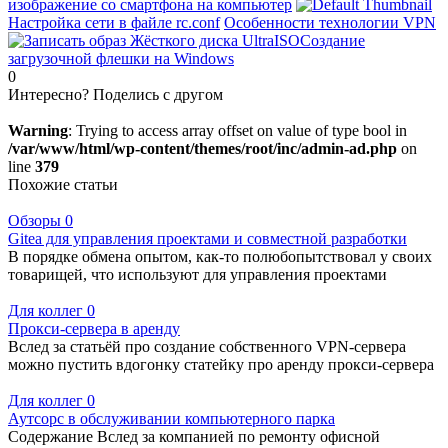
изображение со смартфона на компьютер
Настройка сети в файле rc.conf
Особенности технологии VPN
Создание
загрузочной флешки на Windows
0
Интересно? Поделись с другом
Warning
: Trying to access array offset on value of type bool in
/var/www/html/wp-content/themes/root/inc/admin-ad.php
on
line
379
Похожие статьи
Обзоры
0
Gitea для управления проектами и совместной разработки
В порядке обмена опытом, как-то полюбопытствовал у своих
товарищей, что используют для управления проектами
Для коллег
0
Прокси-сервера в аренду
Вслед за статьёй про создание собственного VPN-сервера
можно пустить вдогонку статейку про аренду прокси-сервера
Для коллег
0
Аутсорс в обслуживании компьютерного парка
Содержание Вслед за компанией по ремонту офисной