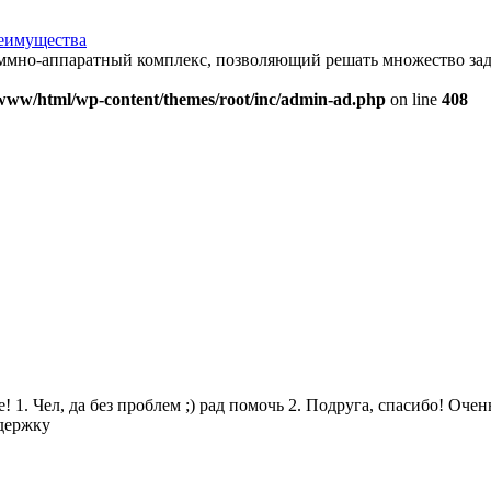
еимущества
мно-аппаратный комплекс, позволяющий решать множество зад
www/html/wp-content/themes/root/inc/admin-ad.php
on line
408
. Чел, да без проблем ;) рад помочь 2. Подруга, спасибо! Очень 
ддержку