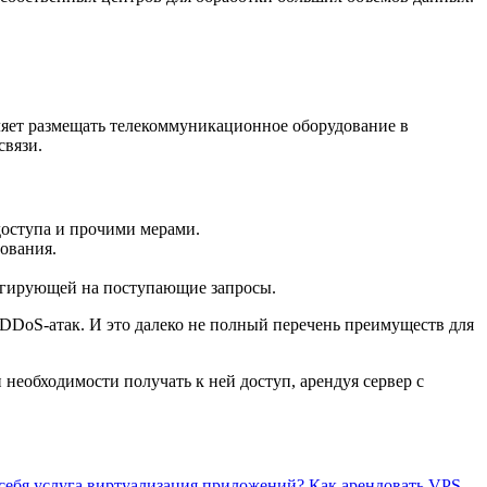
яет размещать телекоммуникационное оборудование в
связи.
доступа и прочими мерами.
ования.
еагирующей на поступающие запросы.
DDoS-атак. И это далеко не полный перечень преимуществ для
 необходимости получать к ней доступ, арендуя сервер с
 себя услуга виртуализация приложений?
Как арендовать VPS