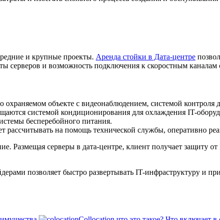
 средние и крупные проекты.
Аренда стойки в Дата-центре
позвол
ты серверов и возможность подключения к скоростным каналам 
но охраняемом объекте с видеонаблюдением, системой контроля 
щаются системой кондиционирования для охлаждения IT-оборуд
истемы бесперебойного питания.
ожет рассчитывать на помощь технической службы, оперативно р
. Размещая серверы в дата-центре, клиент получает защиту от 
йдерами позволяет быстро развертывать IT-инфраструктуру и при
реимущества
Collocation что это такое?
Что включает в