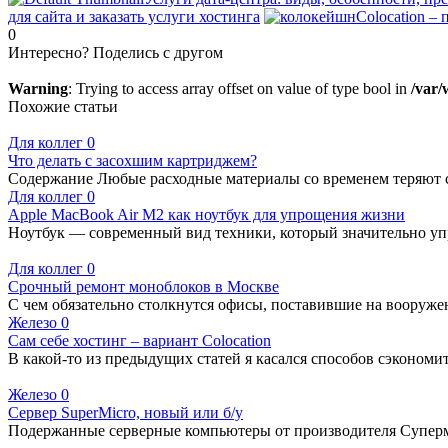
для сайта и заказать услуги хостинга
Colocation –
0
Интересно? Поделись с другом
Warning
: Trying to access array offset on value of type bool in
/var/
Похожие статьи
Для коллег
0
Что делать с засохшим картриджем?
Содержание Любые расходные материалы со временем теряют с
Для коллег
0
Apple MacBook Air M2 как ноутбук для упрощения жизни
Ноутбук — современный вид техники, который значительно уп
Для коллег
0
Срочный ремонт моноблоков в Москве
С чем обязательно столкнутся офисы, поставившие на вооруже
Железо
0
Сам себе хостинг – вариант Colocation
В какой-то из предыдущих статей я касался способов сэкономит
Железо
0
Сервер SuperMicro, новый или б/у
Подержанные серверные компьютеры от производителя Суперм