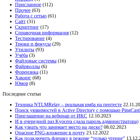
Присланное
(112)
Прочее
(63)
Работа с сетью
(61)
Сайт
(31)
Скриптинг
(17)
Справочная информация
(12)
Тестирование
(4)
Трюки и фокусы
(29)
Утилиты
(93)
Учёба
(3)
Файловые системы
(16)
Файрволлы
(6)
Форензика
(11)
Хакинг
(68)
Юмор
(8)
Последние статьи
Техника NTLMRelay – реальная имба на пентесте
22.11.2
Поиск уязвимостей в Active Directory с помощью PingCast
Приглашение на вебинар от ИКС
12.10.2023
И в очередной раз Kyocera сдала пароль администратора)
Как узнать что занимает место на диске?
08.02.2023
Опасное PNG-вложение в почту
23.12.2022
Как подключить флешку в режиме “только чтение”
13.12.