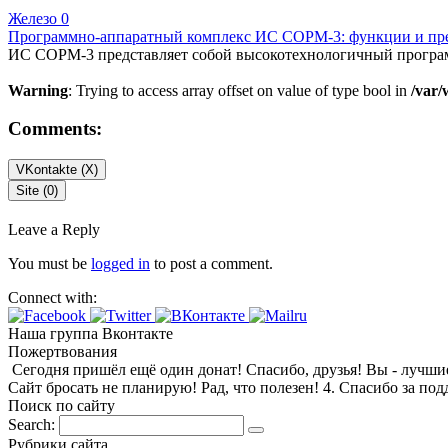
Железо
0
Программно-аппаратный комплекс ИС СОРМ-3: функции и пр
ИС СОРМ-3 представляет собой высокотехнологичный програм
Warning
: Trying to access array offset on value of type bool in
/var/
Comments:
VKontakte (
X
)
Site (0)
Leave a Reply
You must be
logged in
to post a comment.
Connect with:
Наша группа Вконтакте
Пожертвования
Сегодня пришёл ещё один донат! Спасибо, друзья! Вы - лучшие! 1
Сайт бросать не планирую! Рад, что полезен! 4. Спасибо за по
Поиск по сайту
Search:
Рубрики сайта