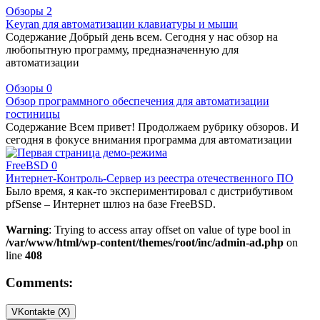
Обзоры
2
Keyran для автоматизации клавиатуры и мыши
Содержание Добрый день всем. Сегодня у нас обзор на
любопытную программу, предназначенную для
автоматизации
Обзоры
0
Обзор программного обеспечения для автоматизации
гостиницы
Содержание Всем привет! Продолжаем рубрику обзоров. И
сегодня в фокусе внимания программа для автоматизации
FreeBSD
0
Интернет-Контроль-Сервер из реестра отечественного ПО
Было время, я как-то экспериментировал с дистрибутивом
pfSense – Интернет шлюз на базе FreeBSD.
Warning
: Trying to access array offset on value of type bool in
/var/www/html/wp-content/themes/root/inc/admin-ad.php
on
line
408
Comments:
VKontakte (
X
)