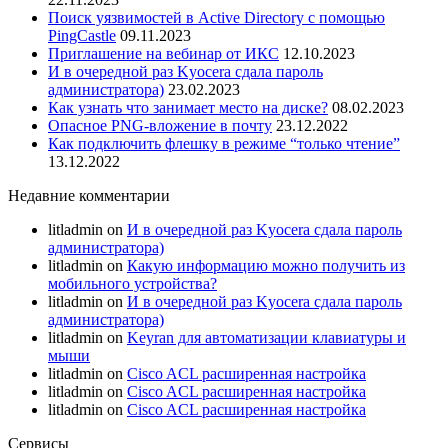
Поиск уязвимостей в Active Directory с помощью
PingCastle
09.11.2023
Приглашение на вебинар от ИКС
12.10.2023
И в очередной раз Kyocera сдала пароль
администратора)
23.02.2023
Как узнать что занимает место на диске?
08.02.2023
Опасное PNG-вложение в почту
23.12.2022
Как подключить флешку в режиме “только чтение”
13.12.2022
Недавние комментарии
litladmin
on
И в очередной раз Kyocera сдала пароль
администратора)
litladmin
on
Какую информацию можно получить из
мобильного устройства?
litladmin
on
И в очередной раз Kyocera сдала пароль
администратора)
litladmin
on
Keyran для автоматизации клавиатуры и
мыши
litladmin
on
Cisco ACL расширенная настройка
litladmin
on
Cisco ACL расширенная настройка
litladmin
on
Cisco ACL расширенная настройка
Сервисы