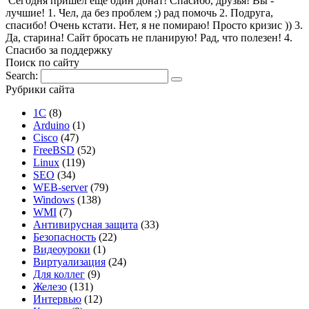
Сегодня пришёл ещё один донат! Спасибо, друзья! Вы -
лучшие! 1. Чел, да без проблем ;) рад помочь 2. Подруга,
спасибо! Очень кстати. Нет, я не помираю! Просто кризис )) 3.
Да, старина! Сайт бросать не планирую! Рад, что полезен! 4.
Спасибо за поддержку
Поиск по сайту
Search:
Рубрики сайта
1С
(8)
Arduino
(1)
Cisco
(47)
FreeBSD
(52)
Linux
(119)
SEO
(34)
WEB-server
(79)
Windows
(138)
WMI
(7)
Антивирусная защита
(33)
Безопасность
(22)
Видеоуроки
(1)
Виртуализация
(24)
Для коллег
(9)
Железо
(131)
Интервью
(12)