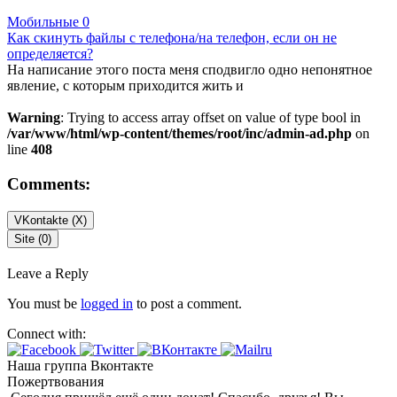
Мобильные
0
Как скинуть файлы с телефона/на телефон, если он не
определяется?
На написание этого поста меня сподвигло одно непонятное
явление, с которым приходится жить и
Warning
: Trying to access array offset on value of type bool in
/var/www/html/wp-content/themes/root/inc/admin-ad.php
on
line
408
Comments:
VKontakte (
X
)
Site (0)
Leave a Reply
You must be
logged in
to post a comment.
Connect with:
Наша группа Вконтакте
Пожертвования