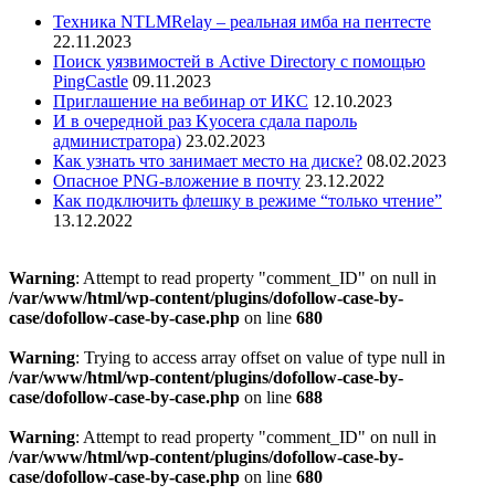
Техника NTLMRelay – реальная имба на пентесте
22.11.2023
Поиск уязвимостей в Active Directory с помощью
PingCastle
09.11.2023
Приглашение на вебинар от ИКС
12.10.2023
И в очередной раз Kyocera сдала пароль
администратора)
23.02.2023
Как узнать что занимает место на диске?
08.02.2023
Опасное PNG-вложение в почту
23.12.2022
Как подключить флешку в режиме “только чтение”
13.12.2022
Warning
: Attempt to read property "comment_ID" on null in
/var/www/html/wp-content/plugins/dofollow-case-by-
case/dofollow-case-by-case.php
on line
680
Warning
: Trying to access array offset on value of type null in
/var/www/html/wp-content/plugins/dofollow-case-by-
case/dofollow-case-by-case.php
on line
688
Warning
: Attempt to read property "comment_ID" on null in
/var/www/html/wp-content/plugins/dofollow-case-by-
case/dofollow-case-by-case.php
on line
680