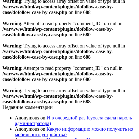
Warning
: Trying to access array offset on value of type null in
/var/www/html/wp-content/plugins/dofollow-case-by-
case/dofollow-case-by-case.php
on line
688
Warning
: Attempt to read property "comment_ID" on null in
/var/www/html/wp-content/plugins/dofollow-case-by-
case/dofollow-case-by-case.php
on line
680
Warning
: Trying to access array offset on value of type null in
/var/www/html/wp-content/plugins/dofollow-case-by-
case/dofollow-case-by-case.php
on line
688
Warning
: Attempt to read property "comment_ID" on null in
/var/www/html/wp-content/plugins/dofollow-case-by-
case/dofollow-case-by-case.php
on line
680
Warning
: Trying to access array offset on value of type null in
/var/www/html/wp-content/plugins/dofollow-case-by-
case/dofollow-case-by-case.php
on line
688
Недавние комментарии
Anonymous
on
И в очередной раз Kyocera сдала пароль
администратора)
Anonymous
on
Какую информацию можно получить из
мобильного устройства?