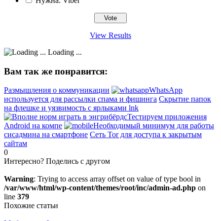
Нужна. Viber
View Results
Loading ...
Вам так же понравится:
Размышления о коммуникации
WhatsApp
используется для рассылки спама и фишинга
Скрытие папок
на флешке и уязвимость с ярлыками lnk
Тестируем приложения
Android на компе
Необходимый минимум для работы
сисадмина на смартфоне
Сеть Tor для доступа к закрытым
сайтам
0
Интересно? Поделись с другом
Warning
: Trying to access array offset on value of type bool in
/var/www/html/wp-content/themes/root/inc/admin-ad.php
on
line
379
Похожие статьи