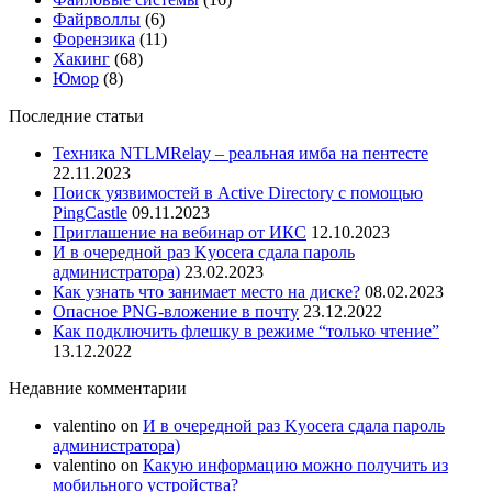
Файрволлы
(6)
Форензика
(11)
Хакинг
(68)
Юмор
(8)
Последние статьи
Техника NTLMRelay – реальная имба на пентесте
22.11.2023
Поиск уязвимостей в Active Directory с помощью
PingCastle
09.11.2023
Приглашение на вебинар от ИКС
12.10.2023
И в очередной раз Kyocera сдала пароль
администратора)
23.02.2023
Как узнать что занимает место на диске?
08.02.2023
Опасное PNG-вложение в почту
23.12.2022
Как подключить флешку в режиме “только чтение”
13.12.2022
Недавние комментарии
valentino
on
И в очередной раз Kyocera сдала пароль
администратора)
valentino
on
Какую информацию можно получить из
мобильного устройства?