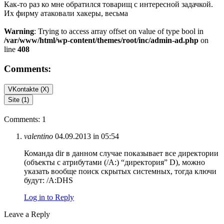
Как-то раз ко мне обратился товарищ с интересной задачкой.
Их фирму атаковали хакеры, весьма
Warning
: Trying to access array offset on value of type bool in
/var/www/html/wp-content/themes/root/inc/admin-ad.php
on
line
408
Comments:
VKontakte (
X
)
Site (1)
Comments: 1
valentino
04.09.2013 in 05:54
Команда dir в данном случае показывает все директории
(объекты с атрибутами (/A:) “директория” D), можно
указать вообще поиск скрытых системных, тогда ключи
будут: /A:DHS
Log in to Reply
Leave a Reply