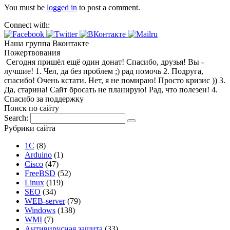
You must be
logged in
to post a comment.
Connect with:
Наша группа Вконтакте
Пожертвования
Сегодня пришёл ещё один донат! Спасибо, друзья! Вы -
лучшие! 1. Чел, да без проблем ;) рад помочь 2. Подруга,
спасибо! Очень кстати. Нет, я не помираю! Просто кризис )) 3.
Да, старина! Сайт бросать не планирую! Рад, что полезен! 4.
Спасибо за поддержку
Поиск по сайту
Search:
Рубрики сайта
1С
(8)
Arduino
(1)
Cisco
(47)
FreeBSD
(52)
Linux
(119)
SEO
(34)
WEB-server
(79)
Windows
(138)
WMI
(7)
Антивирусная защита
(33)