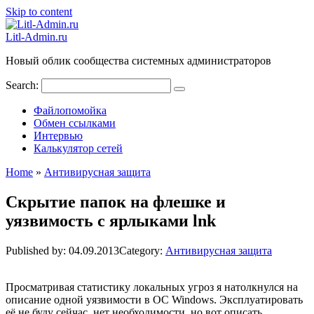
Skip to content
Litl-Admin.ru
Новый облик сообщества системных администраторов
Search:
Файлопомойка
Обмен ссылками
Интервью
Калькулятор сетей
Home
»
Антивирусная защита
Скрытие папок на флешке и
уязвимость с ярлыками lnk
Published by:
04.09.2013
Category:
Антивирусная защита
Просматривая статистику локальных угроз я натолкнулся на
описание одной уязвимости в ОС Windows. Эксплуатировать
её не буду сейчас, нет необходимости, но вот описать