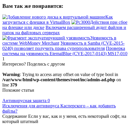
Вам так же понравится:
Как
загрузиться с флешки в VirtualBox
Действия при сбое
на флешке или диске
Включаем расширенный аудит файлов и
папок на файловых серверах
Уязвимость в
системе WebMoney Merchant
Уязвимость в Samba (CVE-2015-
0240) позволяет получить права суперпользователя
Проверка
системы на уязвимость EternalBlue (CVE-2017-0143) MS17-010
1
Интересно? Поделись с другом
Warning
: Trying to access array offset on value of type bool in
/var/www/html/wp-content/themes/root/inc/admin-ad.php
on
line
379
Похожие статьи
Антивирусная защита
0
Исключения для антивируса Касперского – как добавить
файлы?
Содержание Если у вас, как и у меня, есть некоторый софт, на
который штатный