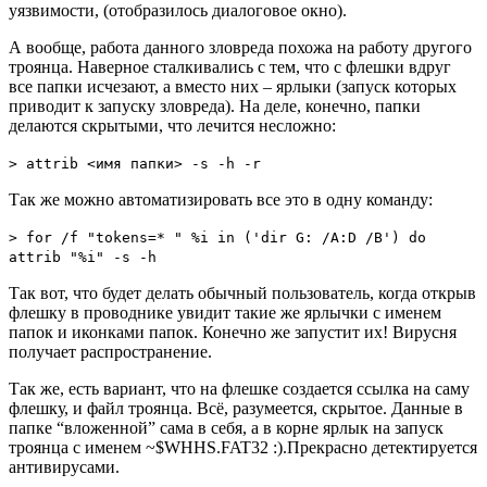
уязвимости, (отобразилось диалоговое окно).
А вообще, работа данного зловреда похожа на работу другого
троянца. Наверное сталкивались с тем, что с флешки вдруг
все папки исчезают, а вместо них – ярлыки (запуск которых
приводит к запуску зловреда). На деле, конечно, папки
делаются скрытыми, что лечится несложно:
> attrib <имя папки> -s -h -r
Так же можно автоматизировать все это в одну команду:
> for /f "tokens=* " %i in ('dir G: /A:D /B') do
attrib "%i" -s -h
Так вот, что будет делать обычный пользователь, когда открыв
флешку в проводнике увидит такие же ярлычки с именем
папок и иконками папок. Конечно же запустит их! Вирусня
получает распространение.
Так же, есть вариант, что на флешке создается ссылка на саму
флешку, и файл троянца. Всё, разумеется, скрытое. Данные в
папке “вложенной” сама в себя, а в корне ярлык на запуск
троянца с именем ~$WHHS.FAT32 :).Прекрасно детектируется
антивирусами.