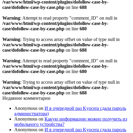
/var/www/html/wp-content/plugins/dofollow-case-by-
case/dofollow-case-by-case.php
on line
688
Warning
: Attempt to read property "comment_ID" on null in
/var/www/html/wp-content/plugins/dofollow-case-by-
case/dofollow-case-by-case.php
on line
680
Warning
: Trying to access array offset on value of type null in
/var/www/html/wp-content/plugins/dofollow-case-by-
case/dofollow-case-by-case.php
on line
688
Warning
: Attempt to read property "comment_ID" on null in
/var/www/html/wp-content/plugins/dofollow-case-by-
case/dofollow-case-by-case.php
on line
680
Warning
: Trying to access array offset on value of type null in
/var/www/html/wp-content/plugins/dofollow-case-by-
case/dofollow-case-by-case.php
on line
688
Недавние комментарии
Anonymous
on
И в очередной раз Kyocera сдала пароль
администратора)
Anonymous
on
Какую информацию можно получить из
мобильного устройства?
Anonymous
on
И в очередной раз Kyocera сдала пароль