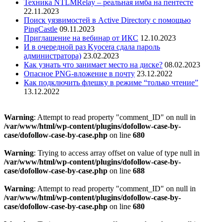
Техника NTLMRelay – реальная имба на пентесте
22.11.2023
Поиск уязвимостей в Active Directory с помощью
PingCastle
09.11.2023
Приглашение на вебинар от ИКС
12.10.2023
И в очередной раз Kyocera сдала пароль
администратора)
23.02.2023
Как узнать что занимает место на диске?
08.02.2023
Опасное PNG-вложение в почту
23.12.2022
Как подключить флешку в режиме “только чтение”
13.12.2022
Warning
: Attempt to read property "comment_ID" on null in
/var/www/html/wp-content/plugins/dofollow-case-by-
case/dofollow-case-by-case.php
on line
680
Warning
: Trying to access array offset on value of type null in
/var/www/html/wp-content/plugins/dofollow-case-by-
case/dofollow-case-by-case.php
on line
688
Warning
: Attempt to read property "comment_ID" on null in
/var/www/html/wp-content/plugins/dofollow-case-by-
case/dofollow-case-by-case.php
on line
680