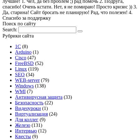
лучшие! 1. Чел, да без проблем ;) рад помочь 2. Подруга,
спасибо! Очень кстати. Нет, я не помираю! Просто кризис )) 3.
Да, старина! Сайт бросать не планирую! Рад, что полезен! 4.
Спасибо за поддержку
Поиск по сайту
Search:
Рубрики сайта
1С
(8)
Arduino
(1)
Cisco
(47)
FreeBSD
(52)
Linux
(119)
SEO
(34)
WEB-server
(79)
Windows
(138)
WMI
(7)
Антивирусная защита
(33)
Безопасность
(22)
Видеоуроки
(1)
Виртуализация
(24)
Для коллег
(9)
Железо
(131)
Интервью
(12)
Квесты
(9)