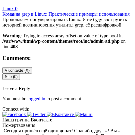
Linux
0
Команда grep в Linux: Практические примеры использования
Продолжаем популяризировать Linux. Я не буду вас грузить
историей возникновения утилиты grep, её расшифровкой
Warning
: Trying to access array offset on value of type bool in
/var/www/html/wp-content/themes/root/inc/admin-ad.php
on
line
408
Comments:
VKontakte (
X
)
Site (0)
Leave a Reply
You must be
logged in
to post a comment.
Connect with:
Наша группа Вконтакте
Пожертвования
Сегодня пришёл ещё один донат! Спасибо, друзья! Вы -