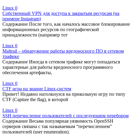
Linux
0
Собственный VPN для доступа к закрытым ресурсам (на
примере Instagram)
Содержание После того, как началось массовое блокирование
информационных ресурсов по географической
принадлежности (например тот
Linux
0
Maltrail – обнаружение работы вредоносного ПО в сетевом
трафике
Содержание Иногда в сетевом трафике могут попадаться
характерные для работы вредоносного программного
обеспечения артефакты,
Linux
0
CTF игра на знание Linux-систем
Привет! Недавно натолкнулся на прикольную игру по типу
CTF (Capture the flag), в которой
Linux
0
SSH перечисление пользователей с последующим перебором
Содержание Весьма популярная уязвимость OpenSSH
серверов связана с так называемым “перечислением”
пользователей (user enumeration).