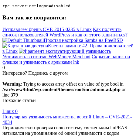
rpc_server:netlogon=disabled
Вам так же понравится:
Исправляем брешь CVE-2015-0235 в Linux
Как получить
список пользователей WordPress и как от этого защититься?
Простая настройка Samba на FreeBSD
Квесты админа: #2. Права пользователей
в Linux
Уязвимость в системе WebMoney Merchant
Скрытие папок на
флешке и уязвимость с ярлыками lnk
0
Интересно? Поделись с другом
Warning
: Trying to access array offset on value of type bool in
/var/www/html/wp-content/themes/root/inc/admin-ad.php
on
line
379
Похожие статьи
Linux
0
Популярная уязвимость множества версий Linux – CVE-2021-
4034
Периодически проверяя свою систему свеженьким linPEAS
натыкался на упоминание об одной уязвимости с кодом