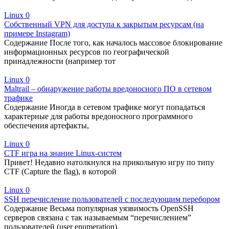
Linux
0
Собственный VPN для доступа к закрытым ресурсам (на
примере Instagram)
Содержание После того, как началось массовое блокирование
информационных ресурсов по географической
принадлежности (например тот
Linux
0
Maltrail – обнаружение работы вредоносного ПО в сетевом
трафике
Содержание Иногда в сетевом трафике могут попадаться
характерные для работы вредоносного программного
обеспечения артефакты,
Linux
0
CTF игра на знание Linux-систем
Привет! Недавно натолкнулся на прикольную игру по типу
CTF (Capture the flag), в которой
Linux
0
SSH перечисление пользователей с последующим перебором
Содержание Весьма популярная уязвимость OpenSSH
серверов связана с так называемым “перечислением”
пользователей (user enumeration).