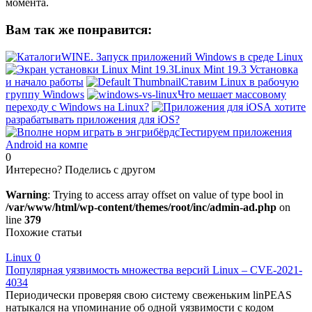
момента.
Вам так же понравится:
WINE. Запуск приложений Windows в среде Linux
Linux Mint 19.3 Установка
и начало работы
Ставим Linux в рабочую
группу Windows
Что мешает массовому
переходу с Windows на Linux?
А хотите
разрабатывать приложения для iOS?
Тестируем приложения
Android на компе
0
Интересно? Поделись с другом
Warning
: Trying to access array offset on value of type bool in
/var/www/html/wp-content/themes/root/inc/admin-ad.php
on
line
379
Похожие статьи
Linux
0
Популярная уязвимость множества версий Linux – CVE-2021-
4034
Периодически проверяя свою систему свеженьким linPEAS
натыкался на упоминание об одной уязвимости с кодом