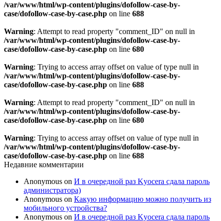
/var/www/html/wp-content/plugins/dofollow-case-by-
case/dofollow-case-by-case.php
on line
688
Warning
: Attempt to read property "comment_ID" on null in
/var/www/html/wp-content/plugins/dofollow-case-by-
case/dofollow-case-by-case.php
on line
680
Warning
: Trying to access array offset on value of type null in
/var/www/html/wp-content/plugins/dofollow-case-by-
case/dofollow-case-by-case.php
on line
688
Warning
: Attempt to read property "comment_ID" on null in
/var/www/html/wp-content/plugins/dofollow-case-by-
case/dofollow-case-by-case.php
on line
680
Warning
: Trying to access array offset on value of type null in
/var/www/html/wp-content/plugins/dofollow-case-by-
case/dofollow-case-by-case.php
on line
688
Недавние комментарии
Anonymous
on
И в очередной раз Kyocera сдала пароль
администратора)
Anonymous
on
Какую информацию можно получить из
мобильного устройства?
Anonymous
on
И в очередной раз Kyocera сдала пароль