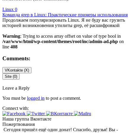
Linux
0
Команда grep в Linux: Практические примеры использования
Продолжаем популяризировать Linux. Я не буду вас грузить
историей возникновения утилиты grep, её расшифровкой
Warning
: Trying to access array offset on value of type bool in
/var/www/html/wp-content/themes/root/inc/admin-ad.php
on
line
408
Comments:
VKontakte (
X
)
Site (0)
Leave a Reply
You must be
logged in
to post a comment.
Connect with:
Наша группа Вконтакте
Пожертвования
Сегодня пришёл ещё один донат! Спасибо, друзья! Вы -