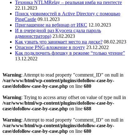
Техника NTLMRelay – реальная имба на пентесте
22.11.2023
Поиск уязвимостей в Active Directory с помощью
PingCastle
09.11.2023
Приглашение на вебинар от ИКС
12.10.2023
И в очередной раз Kyocera сдала пароль
администратора)
23.02.2023
Как узнать что занимает место на диске?
08.02.2023
Опасное PNG-вложение в почту
23.12.2022
Как подключить флешку в режиме “только чтение”
13.12.2022
Warning
: Attempt to read property "comment_ID" on null in
/var/www/html/wp-content/plugins/dofollow-case-by-
case/dofollow-case-by-case.php
on line
680
Warning
: Trying to access array offset on value of type null in
/var/www/html/wp-content/plugins/dofollow-case-by-
case/dofollow-case-by-case.php
on line
688
Warning
: Attempt to read property "comment_ID" on null in
/var/www/html/wp-content/plugins/dofollow-case-by-
case/dofollow-case-by-case.php
on line
680