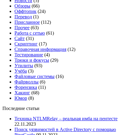
Новости
(5)
Обзоры
(66)
Оффтопик
(24)
Перевод
(1)
Присланное
(112)
Прочее
(63)
Работа с сетью
(61)
Сайт
(31)
Скриптинг
(17)
Справочная информация
(12)
Тестирование
(4)
Трюки и фокусы
(29)
Утилиты
(93)
Учёба
(3)
Файловые системы
(16)
Файрволлы
(6)
Форензика
(11)
Хакинг
(68)
Юмор
(8)
Последние статьи
Техника NTLMRelay – реальная имба на пентесте
22.11.2023
Поиск уязвимостей в Active Directory с помощью
PingCastle
09.11.2023