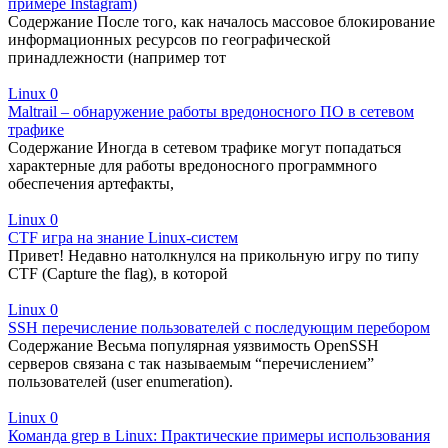
примере Instagram)
Содержание После того, как началось массовое блокирование
информационных ресурсов по географической
принадлежности (например тот
Linux
0
Maltrail – обнаружение работы вредоносного ПО в сетевом
трафике
Содержание Иногда в сетевом трафике могут попадаться
характерные для работы вредоносного программного
обеспечения артефакты,
Linux
0
CTF игра на знание Linux-систем
Привет! Недавно натолкнулся на прикольную игру по типу
CTF (Capture the flag), в которой
Linux
0
SSH перечисление пользователей с последующим перебором
Содержание Весьма популярная уязвимость OpenSSH
серверов связана с так называемым “перечислением”
пользователей (user enumeration).
Linux
0
Команда grep в Linux: Практические примеры использования