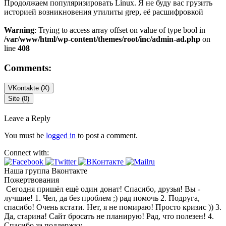
Продолжаем популяризировать Linux. Я не буду вас грузить
историей возникновения утилиты grep, её расшифровкой
Warning
: Trying to access array offset on value of type bool in
/var/www/html/wp-content/themes/root/inc/admin-ad.php
on
line
408
Comments:
VKontakte (
X
)
Site (0)
Leave a Reply
You must be
logged in
to post a comment.
Connect with:
Наша группа Вконтакте
Пожертвования
Сегодня пришёл ещё один донат! Спасибо, друзья! Вы -
лучшие! 1. Чел, да без проблем ;) рад помочь 2. Подруга,
спасибо! Очень кстати. Нет, я не помираю! Просто кризис )) 3.
Да, старина! Сайт бросать не планирую! Рад, что полезен! 4.
Спасибо за поддержку