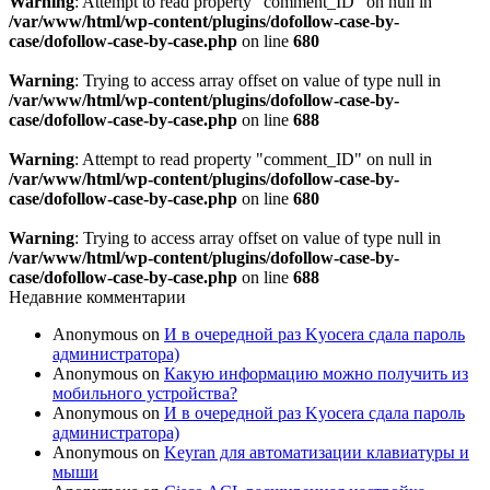
Warning
: Attempt to read property "comment_ID" on null in
/var/www/html/wp-content/plugins/dofollow-case-by-
case/dofollow-case-by-case.php
on line
680
Warning
: Trying to access array offset on value of type null in
/var/www/html/wp-content/plugins/dofollow-case-by-
case/dofollow-case-by-case.php
on line
688
Warning
: Attempt to read property "comment_ID" on null in
/var/www/html/wp-content/plugins/dofollow-case-by-
case/dofollow-case-by-case.php
on line
680
Warning
: Trying to access array offset on value of type null in
/var/www/html/wp-content/plugins/dofollow-case-by-
case/dofollow-case-by-case.php
on line
688
Недавние комментарии
Anonymous
on
И в очередной раз Kyocera сдала пароль
администратора)
Anonymous
on
Какую информацию можно получить из
мобильного устройства?
Anonymous
on
И в очередной раз Kyocera сдала пароль
администратора)
Anonymous
on
Keyran для автоматизации клавиатуры и
мыши