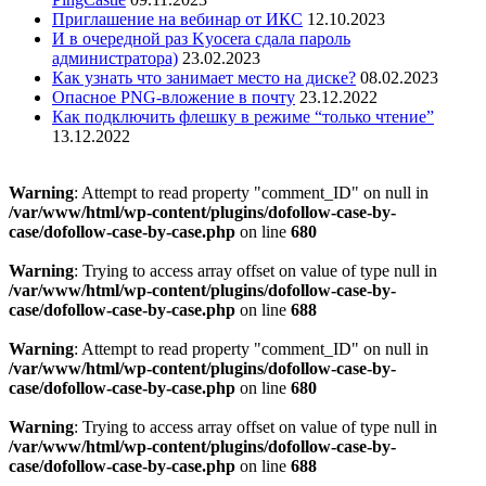
Приглашение на вебинар от ИКС
12.10.2023
И в очередной раз Kyocera сдала пароль
администратора)
23.02.2023
Как узнать что занимает место на диске?
08.02.2023
Опасное PNG-вложение в почту
23.12.2022
Как подключить флешку в режиме “только чтение”
13.12.2022
Warning
: Attempt to read property "comment_ID" on null in
/var/www/html/wp-content/plugins/dofollow-case-by-
case/dofollow-case-by-case.php
on line
680
Warning
: Trying to access array offset on value of type null in
/var/www/html/wp-content/plugins/dofollow-case-by-
case/dofollow-case-by-case.php
on line
688
Warning
: Attempt to read property "comment_ID" on null in
/var/www/html/wp-content/plugins/dofollow-case-by-
case/dofollow-case-by-case.php
on line
680
Warning
: Trying to access array offset on value of type null in
/var/www/html/wp-content/plugins/dofollow-case-by-
case/dofollow-case-by-case.php
on line
688