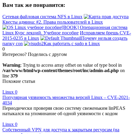
Вам так же понравится:
Сетевая файловая система NFS в Linux
Квесты админа: #2. Права пользователей в Linux
[BOOK] Операционная система
Linux Курс лекций. Учебное пособие
Исправляем брешь CVE-
2015-0235 в Linux
Почему нельзя создать
папку con
Как работать с sudo в Linux
0
Интересно? Поделись с другом
Warning
: Trying to access array offset on value of type bool in
/var/www/html/wp-content/themes/root/inc/admin-ad.php
on
line
379
Похожие статьи
Linux
0
Популярная уязвимость множества версий Linux – CVE-2021-
4034
Периодически проверяя свою систему свеженьким linPEAS
натыкался на упоминание об одной уязвимости с кодом
Linux
0
Собственный VPN для доступа к закрытым ресурсам (на