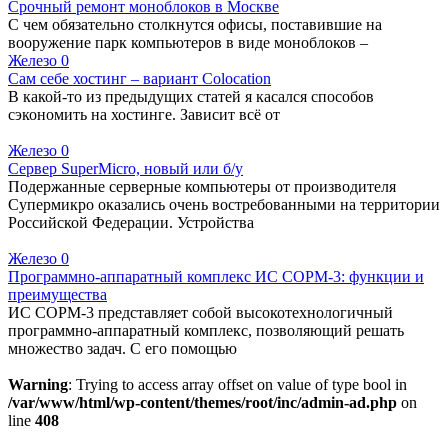
Срочный ремонт моноблоков в Москве
С чем обязательно столкнутся офисы, поставившие на
вооружение парк компьютеров в виде моноблоков –
Железо
0
Сам себе хостинг – вариант Colocation
В какой-то из предыдущих статей я касался способов
сэкономить на хостинге. Зависит всё от
Железо
0
Сервер SuperMicro, новый или б/у
Подержанные серверные компьютеры от производителя
Супермикро оказались очень востребованными на территории
Российской Федерации. Устройства
Железо
0
Программно-аппаратный комплекс ИС СОРМ-3: функции и
преимущества
ИС СОРМ-3 представляет собой высокотехнологичный
программно-аппаратный комплекс, позволяющий решать
множество задач. С его помощью
Warning
: Trying to access array offset on value of type bool in
/var/www/html/wp-content/themes/root/inc/admin-ad.php
on
line
408