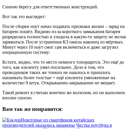
Синюю берегу для ответственных конструкций.
Вот так это выглядит:
После сборки ноут начал подавать признаки жизни – заряд на
батарею пошёл. Видимо из-за короткого замыкания батарея
разрядилась полностью и уходила в какую-то защиту не желая
заряжаться. После устранения КЗ ожила наконец из мёртвых.
Минут через 10 ноут смог сам включиться и даже загрузил
операционную систему:
Кстати, видно, что то место немного топорщится. Это ещё до
того, как изоленту умял посильнее. Дело в том, что
проводников таких же тонких не нашлось и пришлось
напаивать более толстые + ещё изолента умноженные на
количество 9 штук. Открыванию-закрыванию не мешает.
Такой ремонт я считаю конечно же колхозом, но он выполнен
вполне сносно.
Вам так же понравится:
Некоторые из смартфонов китайских
производителей оказались заражены
Чистка ноутбука в