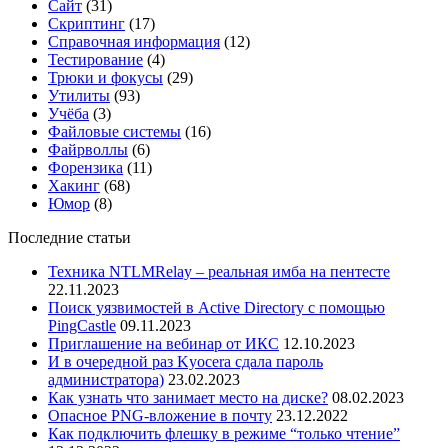
Сайт
(31)
Скриптинг
(17)
Справочная информация
(12)
Тестирование
(4)
Трюки и фокусы
(29)
Утилиты
(93)
Учёба
(3)
Файловые системы
(16)
Файрволлы
(6)
Форензика
(11)
Хакинг
(68)
Юмор
(8)
Последние статьи
Техника NTLMRelay – реальная имба на пентесте
22.11.2023
Поиск уязвимостей в Active Directory с помощью
PingCastle
09.11.2023
Приглашение на вебинар от ИКС
12.10.2023
И в очередной раз Kyocera сдала пароль
администратора)
23.02.2023
Как узнать что занимает место на диске?
08.02.2023
Опасное PNG-вложение в почту
23.12.2022
Как подключить флешку в режиме “только чтение”