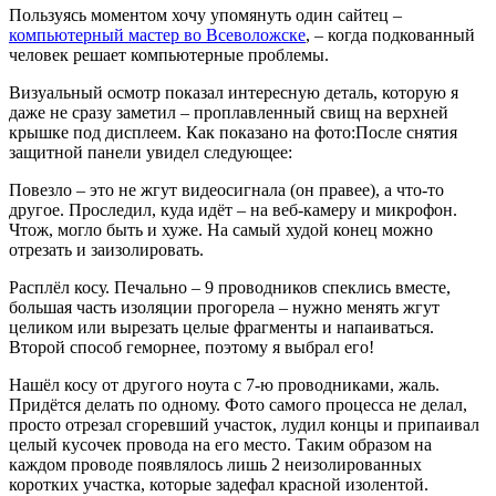
Пользуясь моментом хочу упомянуть один сайтец –
компьютерный мастер во Всеволожске
, – когда подкованный
человек решает компьютерные проблемы.
Визуальный осмотр показал интересную деталь, которую я
даже не сразу заметил – проплавленный свищ на верхней
крышке под дисплеем. Как показано на фото:
После снятия
защитной панели увидел следующее:
Повезло – это не жгут видеосигнала (он правее), а что-то
другое. Проследил, куда идёт – на веб-камеру и микрофон.
Чтож, могло быть и хуже. На самый худой конец можно
отрезать и заизолировать.
Расплёл косу. Печально – 9 проводников спеклись вместе,
большая часть изоляции прогорела – нужно менять жгут
целиком или вырезать целые фрагменты и напаиваться.
Второй способ геморнее, поэтому я выбрал его!
Нашёл косу от другого ноута с 7-ю проводниками, жаль.
Придётся делать по одному. Фото самого процесса не делал,
просто отрезал сгоревший участок, лудил концы и припаивал
целый кусочек провода на его место. Таким образом на
каждом проводе появлялось лишь 2 неизолированных
коротких участка, которые задефал красной изолентой.