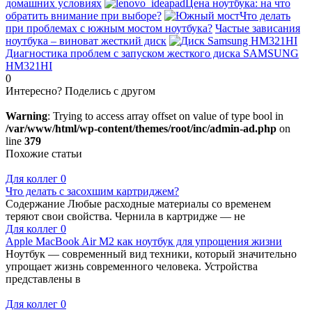
домашних условиях
Цена ноутбука: на что
обратить внимание при выборе?
Что делать
при проблемах с южным мостом ноутбука?
Частые зависания
ноутбука – виноват жесткий диск
Диагностика проблем с запуском жесткого диска SAMSUNG
HM321HI
0
Интересно? Поделись с другом
Warning
: Trying to access array offset on value of type bool in
/var/www/html/wp-content/themes/root/inc/admin-ad.php
on
line
379
Похожие статьи
Для коллег
0
Что делать с засохшим картриджем?
Содержание Любые расходные материалы со временем
теряют свои свойства. Чернила в картридже — не
Для коллег
0
Apple MacBook Air M2 как ноутбук для упрощения жизни
Ноутбук — современный вид техники, который значительно
упрощает жизнь современного человека. Устройства
представлены в
Для коллег
0