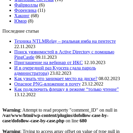
Файрволлы
(6)
Форензика
(11)
Хакинг
(68)
Юмор
(8)
Последние статьи
Техника NTLMRelay – реальная имба на пентесте
22.11.2023
Поиск уязвимостей в Active Directory с помощью
PingCastle
09.11.2023
Приглашение на вебинар от ИКС
12.10.2023
И в очередной раз Kyocera сдала пароль
администратора)
23.02.2023
Как узнать что занимает место на диске?
08.02.2023
Опасное PNG-вложение в почту
23.12.2022
Как подключить флешку в режиме “только чтение”
13.12.2022
Warning
: Attempt to read property "comment_ID" on null in
/var/www/html/wp-content/plugins/dofollow-case-by-
case/dofollow-case-by-case.php
on line
680
Warning
: Trying to access array offset on value of type null in