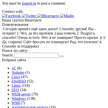
You must be
logged in
to post a comment.
Connect with:
Наша группа Вконтакте
Пожертвования
Сегодня пришёл ещё один донат! Спасибо, друзья! Вы -
лучшие! 1. Чел, да без проблем ;) рад помочь 2. Подруга,
спасибо! Очень кстати. Нет, я не помираю! Просто кризис )) 3.
Да, старина! Сайт бросать не планирую! Рад, что полезен! 4.
Спасибо за поддержку
Поиск по сайту
Search:
Рубрики сайта
1С
(8)
Arduino
(1)
Cisco
(47)
FreeBSD
(52)
Linux
(119)
SEO
(34)
WEB-server
(79)
Windows
(138)
WMI
(7)
Антивирусная защита
(33)