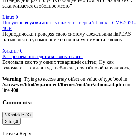
В очередной раз получив сообщение о том, что “на диске C:
заканчивается свободное место”
Linux
0
Популярная уязвимость множества версий Linux – CVE-2021-
4034
Периодически проверяя свою систему свеженьким linPEAS
натыкался на упоминание об одной уязвимости с кодом
Хакинг
0
Разгребаем последствия взлома сайта
Взломали как-то у одних товарищей сайтец. Ну как
взломали… залили туда веб-шелл, случайно обнаружилось,
Warning
: Trying to access array offset on value of type bool in
/var/www/html/wp-content/themes/root/inc/admin-ad.php
on
line
408
Comments:
VKontakte (
X
)
Site (0)
Leave a Reply