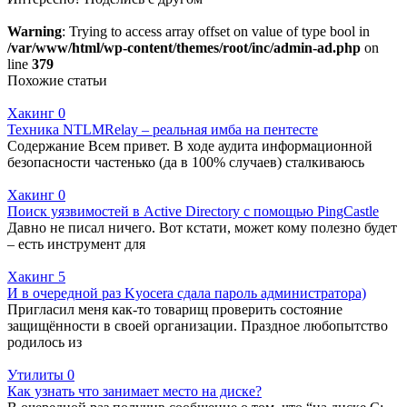
Warning
: Trying to access array offset on value of type bool in
/var/www/html/wp-content/themes/root/inc/admin-ad.php
on
line
379
Похожие статьи
Хакинг
0
Техника NTLMRelay – реальная имба на пентесте
Содержание Всем привет. В ходе аудита информационной
безопасности частенько (да в 100% случаев) сталкиваюсь
Хакинг
0
Поиск уязвимостей в Active Directory с помощью PingCastle
Давно не писал ничего. Вот кстати, может кому полезно будет
– есть инструмент для
Хакинг
5
И в очередной раз Kyocera сдала пароль администратора)
Пригласил меня как-то товарищ проверить состояние
защищённости в своей организации. Праздное любопытство
родилось из
Утилиты
0
Как узнать что занимает место на диске?