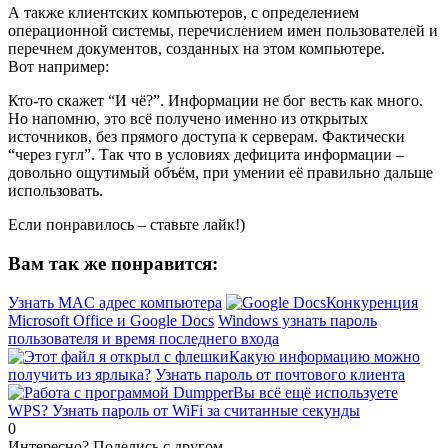
А также клиентских компьютеров, с определением
операционной системы, перечислением имен пользователей и
перечнем документов, созданных на этом компьютере.
Вот например:
Кто-то скажет “И чё?”. Информации не бог весть как много.
Но напомню, это всё получено именно из открытых
источников, без прямого доступа к серверам. Фактически
“через гугл”. Так что в условиях дефицита информации –
довольно ощутимый объём, при умении её правильно дальше
использовать.
Если понравилось – ставьте лайк!)
Вам так же понравится:
Узнать MAC адрес компьютера
Конкуренция
Microsoft Office и Google Docs
Windows узнать пароль
пользователя и время последнего входа
Какую информацию можно
получить из ярлыка?
Узнать пароль от почтового клиента
Вы всё ещё используете
WPS? Узнать пароль от WiFi за считанные секунды
0
Интересно? Поделись с другом