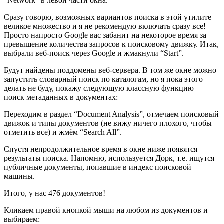
“Network” в левой части окна.
Сразу говорю, возможных вариантов поиска в этой утилите
великое множество и я не рекомендую включать сразу все!
Просто напросто Google вас забанит на некоторое время за
превышение количества запросов к поисковому движку. Итак,
выбрали веб-поиск через Google и жмакнули “Start”.
Будут найдены поддомены веб-сервера. В том же окне можно
запустить словарный поиск по каталогам, но я пока этого
делать не буду, покажу следующую классную функцию –
поиск метаданных в документах:
Переходим в раздел “Document Analysis”, отмечаем поисковый
движок и типы документов (не вижу ничего плохого, чтобы
отметить все) и жмём “Search All”.
Спустя непродолжительное время в окне ниже появятся
результаты поиска. Напомню, используется Дорк, т.е. ищутся
публичные документы, попавшие в индекс поисковой
машины.
Итого, у нас 476 документов!
Кликаем правой кнопкой мыши на любом из документов и
выбираем: