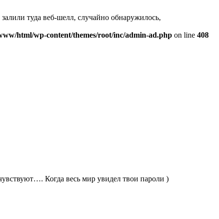
 залили туда веб-шелл, случайно обнаружилось,
www/html/wp-content/themes/root/inc/admin-ad.php
on line
408
 чувствуют…. Когда весь мир увидел твои пароли )