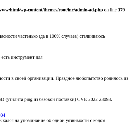
www/html/wp-content/themes/root/inc/admin-ad.php
on line
379
асности частенько (да в 100% случаев) сталкиваюсь
– есть инструмент для
ости в своей организации. Праздное любопытство родилось из
SD (утилита ping из базовой поставки) CVE-2022-23093.
034
ыкался на упоминание об одной уязвимости с кодом