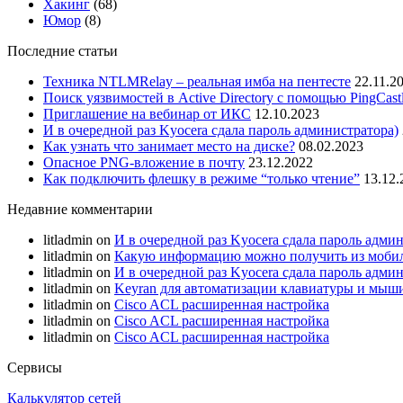
Хакинг
(68)
Юмор
(8)
Последние статьи
Техника NTLMRelay – реальная имба на пентесте
22.11.2
Поиск уязвимостей в Active Directory с помощью PingCast
Приглашение на вебинар от ИКС
12.10.2023
И в очередной раз Kyocera сдала пароль администратора)
Как узнать что занимает место на диске?
08.02.2023
Опасное PNG-вложение в почту
23.12.2022
Как подключить флешку в режиме “только чтение”
13.12.
Недавние комментарии
litladmin
on
И в очередной раз Kyocera сдала пароль адми
litladmin
on
Какую информацию можно получить из мобил
litladmin
on
И в очередной раз Kyocera сдала пароль адми
litladmin
on
Keyran для автоматизации клавиатуры и мыш
litladmin
on
Cisco ACL расширенная настройка
litladmin
on
Cisco ACL расширенная настройка
litladmin
on
Cisco ACL расширенная настройка
Сервисы
Калькулятор сетей