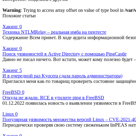
Warning
: Trying to access array offset on value of type bool in
/var/
Похожие статьи
Хакинг
0
Техника NTLMRelay – реальная имба на пентесте
Содержание Всем привет. В ходе аудита информационной безоп
Хакинг
0
Поиск уязвимостей в Active Directory с помощью PingCastle
Давно не писал ничего. Вот кстати, может кому полезно будет 
Хакинг
5
И в очередной раз Kyocera сдала пароль администратора)
Пригласил меня как-то товарищ проверить состояние защищённ
FreeBSD
0
Откуда не ждали. RCE в утилите ping в FreeBSD
01.12.2022 появилась новость о выявлении уязвимости в FreeB
Linux
0
Популярная уязвимость множества версий Linux – CVE-2021-4
Периодически проверяя свою систему свеженьким linPEAS нат
Хакинг
0