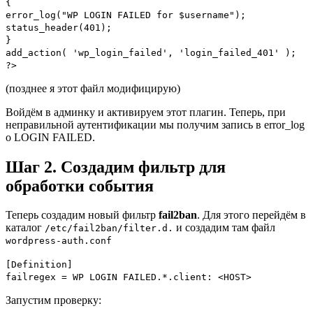
{
error_log("WP LOGIN FAILED for $username");
status_header(401);
}
add_action( 'wp_login_failed', 'login_failed_401' );
?>
(позднее я этот файл модифицирую)
Войдём в админку и активируем этот плагин. Теперь, при
неправильной аутентификации мы получим запись в error_log
о LOGIN FAILED.
Шаг 2. Создадим фильтр для
обработки события
Теперь создадим новый фильтр
fail2ban
. Для этого перейдём в
каталог
и создадим там файл
/etc/fail2ban/filter.d.
wordpress-auth.conf
[Definition]
failregex = WP LOGIN FAILED.*.client: <HOST>
Запустим проверку: