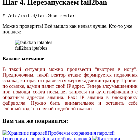
Шаг 4. Перезапускаем fail2ban
# /etc/init.d/fail2ban restart
Можно проверить! Всё вышло как нельзя лучше. Кто-то уже
попался:
fail2ban iptables
Важное замечание
В такой ситуации можно произвести “выстрел в ногу”.
Предположим, такой вектор атаки: формируется подложная
ссылка, которая отправляется жертве-администратору. Пройдя
по ссылке, админ палит свой IP адрес. Теперь злоумышленник
при помощи софта посылает запросы на аутентификацию с
обратным адресом админа. Бах! IP админа в блокировку
файрволла. Нужно быть внимательнее и оставить себе
“чёрный ход” на случай подобной оказии.
Вам так же понравится:
Проблемы сохранения паролей
Генерация словарей для подбора паролей