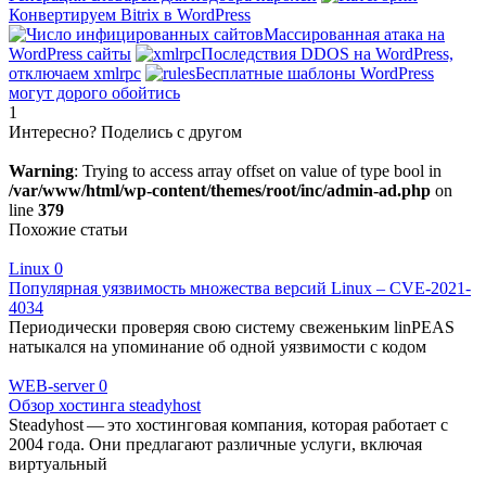
Конвертируем Bitrix в WordPress
Массированная атака на
WordPress сайты
Последствия DDOS на WordPress,
отключаем xmlrpc
Бесплатные шаблоны WordPress
могут дорого обойтись
1
Интересно? Поделись с другом
Warning
: Trying to access array offset on value of type bool in
/var/www/html/wp-content/themes/root/inc/admin-ad.php
on
line
379
Похожие статьи
Linux
0
Популярная уязвимость множества версий Linux – CVE-2021-
4034
Периодически проверяя свою систему свеженьким linPEAS
натыкался на упоминание об одной уязвимости с кодом
WEB-server
0
Обзор хостинга steadyhost
Steadyhost — это хостинговая компания, которая работает с
2004 года. Они предлагают различные услуги, включая
виртуальный