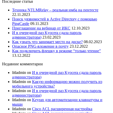
Последние статьи
Техника NTLMRelay – реальная имба на пентесте
22.11.2023
Поиск уязвимостей в Active Directory с помощью
PingCastle
09.11.2023
Приглашение на вебинар от ИКС
12.10.2023
И в очередной раз Kyocera сдала пароль
администратора)
23.02.2023
Как узнать что занимает место на диске?
08.02.2023
Опасное PNG-вложение в почту
23.12.2022
Как подключить флешку в режиме “только чтение”
13.12.2022
Недавние комментарии
litladmin
on
И в очередной раз Kyocera сдала пароль
администратора)
litladmin
on
Какую информацию можно получить из
мобильного устройства?
litladmin
on
И в очередной раз Kyocera сдала пароль
администратора)
litladmin
on
Keyran для автоматизации клавиатуры и
мыши
litladmin
on
Cisco ACL расширенная настройка