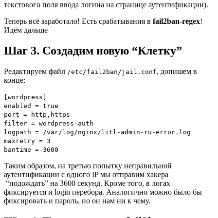
текстового поля ввода логина на странице аутентификации).
Теперь всё заработало! Есть срабатывания в
fail2ban-regex
!
Идём дальше
Шаг 3. Создадим новую “Клетку”
Редактируем файл
, допишем в
/etc/fail2ban/jail.conf
конце:
[wordpress]
enabled = true
port = http,https
filter = wordpress-auth
logpath = /var/log/nginx/litl-admin-ru-error.log
maxretry = 3
bantime = 3600
Таким образом, на третью попытку неправильной
аутентификации с одного IP мы отправим хакера
“подождать” на 3600 секунд. Кроме того, в логах
фиксируется и login перебора. Аналогично можно было бы
фиксировать и пароль, но он нам ни к чему.