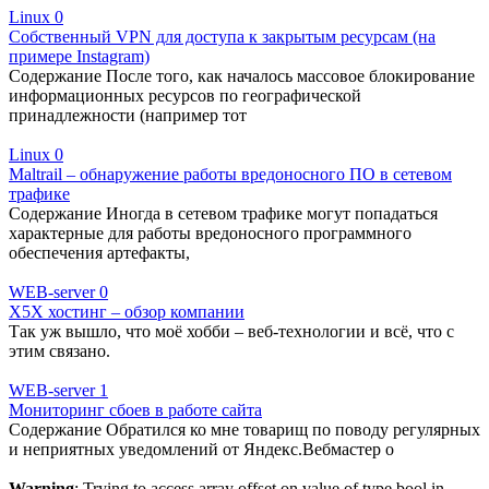
Linux
0
Собственный VPN для доступа к закрытым ресурсам (на
примере Instagram)
Содержание После того, как началось массовое блокирование
информационных ресурсов по географической
принадлежности (например тот
Linux
0
Maltrail – обнаружение работы вредоносного ПО в сетевом
трафике
Содержание Иногда в сетевом трафике могут попадаться
характерные для работы вредоносного программного
обеспечения артефакты,
WEB-server
0
X5X хостинг – обзор компании
Так уж вышло, что моё хобби – веб-технологии и всё, что с
этим связано.
WEB-server
1
Мониторинг сбоев в работе сайта
Содержание Обратился ко мне товарищ по поводу регулярных
и неприятных уведомлений от Яндекс.Вебмастер о
Warning
: Trying to access array offset on value of type bool in