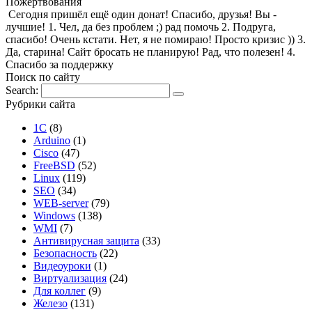
Пожертвования
Сегодня пришёл ещё один донат! Спасибо, друзья! Вы -
лучшие! 1. Чел, да без проблем ;) рад помочь 2. Подруга,
спасибо! Очень кстати. Нет, я не помираю! Просто кризис )) 3.
Да, старина! Сайт бросать не планирую! Рад, что полезен! 4.
Спасибо за поддержку
Поиск по сайту
Search:
Рубрики сайта
1С
(8)
Arduino
(1)
Cisco
(47)
FreeBSD
(52)
Linux
(119)
SEO
(34)
WEB-server
(79)
Windows
(138)
WMI
(7)
Антивирусная защита
(33)
Безопасность
(22)
Видеоуроки
(1)
Виртуализация
(24)
Для коллег
(9)
Железо
(131)