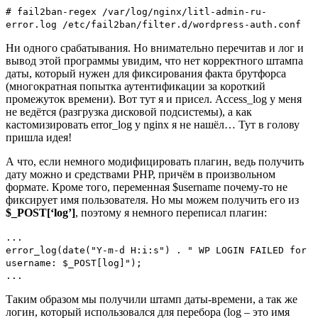
# fail2ban-regex /var/log/nginx/litl-admin-ru-
error.log /etc/fail2ban/filter.d/wordpress-auth.conf
Ни одного срабатывания. Но внимательно перечитав и лог и
вывод этой программы увидим, что нет корректного штампа
даты, который нужен для фиксирования факта брутфорса
(многократная попытка аутентификации за короткий
промежуток времени). Вот тут я и присел. Access_log у меня
не ведётся (разгрузка дисковой подсистемы), а как
кастомизировать error_log у nginx я не нашёл… Тут в голову
пришла идея!
А что, если немного модифицировать плагин, ведь получить
дату можно и средствами PHP, причём в произвольном
формате. Кроме того, переменная $username почему-то не
фиксирует имя пользователя. Но мы можем получить его из
$_POST[‘log’]
, поэтому я немного переписал плагин:
...
error_log(date("Y-m-d H:i:s") . " WP LOGIN FAILED for
username: $_POST[log]");
...
Таким образом мы получили штамп даты-времени, а так же
логин, который использовался для перебора (log – это имя