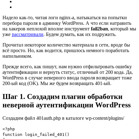
Надело как-то, читая логи nginx-а, натыкаться на попытки
перебора пароля в админку WordPress. А что если натравить
на хакеров неплохой вполне инструмент
fail2ban
, который мы
уже
рассматривали
. Будем думать, как их подружить.
Прочитал некоторое количество материала в сети, вроде бы
всё просто. Но, как водится, пришлось немного поработать
напильником.
Прежде всего, как пишут, нам нужно отфильтровать ошибку
аутентификации и вернуть статус, отличный от 200 кода. Да,
WordPress в случае неверного ввода пароля возвращает тоже
200-ый код (OK). Мы же будем возвращать 401-ый.
Шаг 1. Создадим плагин обработки
неверной аутентификации WordPress
Создадим файл 401auth.php в каталоге wp-content/plugins/
<?php
function login_failed_401()