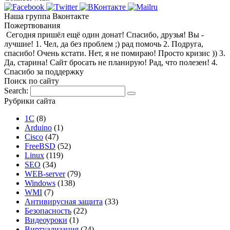
Наша группа Вконтакте
Пожертвования
Сегодня пришёл ещё один донат! Спасибо, друзья! Вы -
лучшие! 1. Чел, да без проблем ;) рад помочь 2. Подруга,
спасибо! Очень кстати. Нет, я не помираю! Просто кризис )) 3.
Да, старина! Сайт бросать не планирую! Рад, что полезен! 4.
Спасибо за поддержку
Поиск по сайту
Search:
Рубрики сайта
1С
(8)
Arduino
(1)
Cisco
(47)
FreeBSD
(52)
Linux
(119)
SEO
(34)
WEB-server
(79)
Windows
(138)
WMI
(7)
Антивирусная защита
(33)
Безопасность
(22)
Видеоуроки
(1)
Виртуализация
(24)