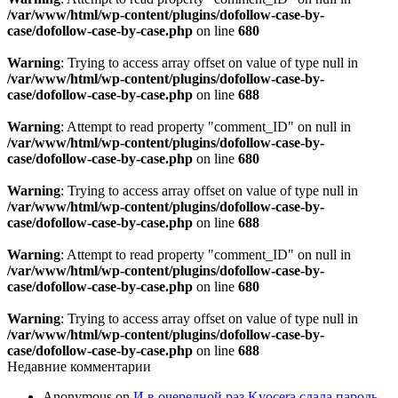
/var/www/html/wp-content/plugins/dofollow-case-by-
case/dofollow-case-by-case.php
on line
680
Warning
: Trying to access array offset on value of type null in
/var/www/html/wp-content/plugins/dofollow-case-by-
case/dofollow-case-by-case.php
on line
688
Warning
: Attempt to read property "comment_ID" on null in
/var/www/html/wp-content/plugins/dofollow-case-by-
case/dofollow-case-by-case.php
on line
680
Warning
: Trying to access array offset on value of type null in
/var/www/html/wp-content/plugins/dofollow-case-by-
case/dofollow-case-by-case.php
on line
688
Warning
: Attempt to read property "comment_ID" on null in
/var/www/html/wp-content/plugins/dofollow-case-by-
case/dofollow-case-by-case.php
on line
680
Warning
: Trying to access array offset on value of type null in
/var/www/html/wp-content/plugins/dofollow-case-by-
case/dofollow-case-by-case.php
on line
688
Недавние комментарии
Anonymous
on
И в очередной раз Kyocera сдала пароль