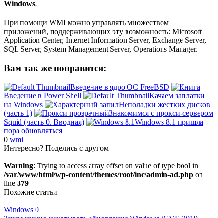
Windows.
При помощи WMI можно управлять множеством
приложений, поддерживающих эту возможность: Microsoft
Application Center, Internet Information Server, Exchange Server,
SQL Server, System Management Server, Operations Manager.
Вам так же понравится:
Введение в ядро ОС FreeBSD
Введение в Power Shell
Качаем заплатки
на Windows
Неполадки жестких дисков
(часть 1)
Знакомимся с прокси-сервером
Squid (часть 0. Вводная)
Windows 8.1 пришла
пора обновляться
0
wmi
Интересно? Поделись с другом
Warning
: Trying to access array offset on value of type bool in
/var/www/html/wp-content/themes/root/inc/admin-ad.php
on
line
379
Похожие статьи
Windows
0