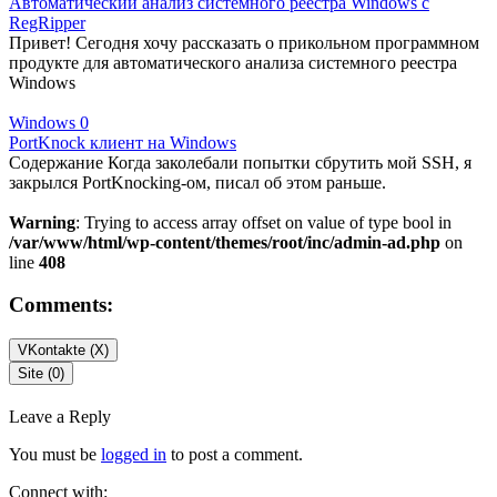
Автоматический анализ системного реестра Windows с
RegRipper
Привет! Сегодня хочу рассказать о прикольном программном
продукте для автоматического анализа системного реестра
Windows
Windows
0
PortKnock клиент на Windows
Содержание Когда заколебали попытки сбрутить мой SSH, я
закрылся PortKnocking-ом, писал об этом раньше.
Warning
: Trying to access array offset on value of type bool in
/var/www/html/wp-content/themes/root/inc/admin-ad.php
on
line
408
Comments:
VKontakte (
X
)
Site (0)
Leave a Reply
You must be
logged in
to post a comment.
Connect with: