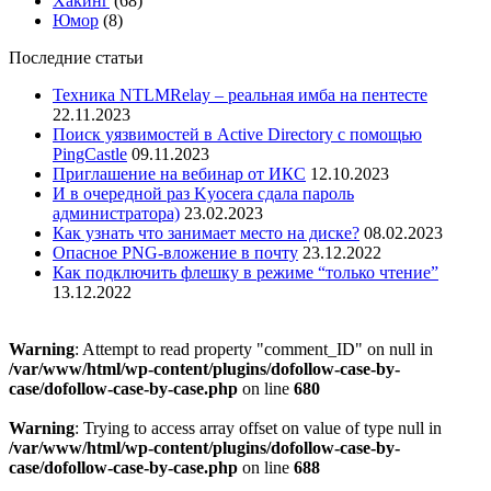
Хакинг
(68)
Юмор
(8)
Последние статьи
Техника NTLMRelay – реальная имба на пентесте
22.11.2023
Поиск уязвимостей в Active Directory с помощью
PingCastle
09.11.2023
Приглашение на вебинар от ИКС
12.10.2023
И в очередной раз Kyocera сдала пароль
администратора)
23.02.2023
Как узнать что занимает место на диске?
08.02.2023
Опасное PNG-вложение в почту
23.12.2022
Как подключить флешку в режиме “только чтение”
13.12.2022
Warning
: Attempt to read property "comment_ID" on null in
/var/www/html/wp-content/plugins/dofollow-case-by-
case/dofollow-case-by-case.php
on line
680
Warning
: Trying to access array offset on value of type null in
/var/www/html/wp-content/plugins/dofollow-case-by-
case/dofollow-case-by-case.php
on line
688