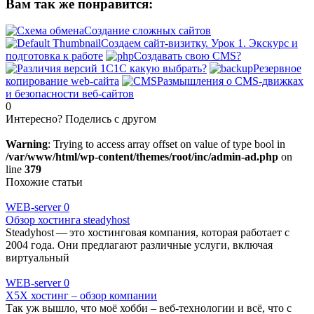
Вам так же понравится:
Создание сложных сайтов
Создаем сайт-визитку. Урок 1. Экскурс и
подготовка к работе
Создавать свою CMS?
1С какую выбрать?
Резервное
копирование web-сайта
Размышления о CMS-движках
и безопасности веб-сайтов
0
Интересно? Поделись с другом
Warning
: Trying to access array offset on value of type bool in
/var/www/html/wp-content/themes/root/inc/admin-ad.php
on
line
379
Похожие статьи
WEB-server
0
Обзор хостинга steadyhost
Steadyhost — это хостинговая компания, которая работает с
2004 года. Они предлагают различные услуги, включая
виртуальный
WEB-server
0
X5X хостинг – обзор компании
Так уж вышло, что моё хобби – веб-технологии и всё, что с