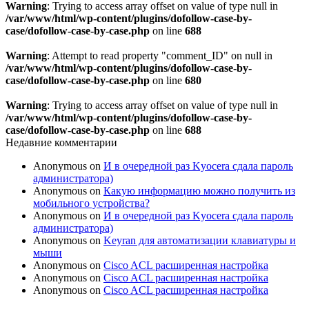
Warning
: Trying to access array offset on value of type null in
/var/www/html/wp-content/plugins/dofollow-case-by-
case/dofollow-case-by-case.php
on line
688
Warning
: Attempt to read property "comment_ID" on null in
/var/www/html/wp-content/plugins/dofollow-case-by-
case/dofollow-case-by-case.php
on line
680
Warning
: Trying to access array offset on value of type null in
/var/www/html/wp-content/plugins/dofollow-case-by-
case/dofollow-case-by-case.php
on line
688
Недавние комментарии
Anonymous
on
И в очередной раз Kyocera сдала пароль
администратора)
Anonymous
on
Какую информацию можно получить из
мобильного устройства?
Anonymous
on
И в очередной раз Kyocera сдала пароль
администратора)
Anonymous
on
Keyran для автоматизации клавиатуры и
мыши
Anonymous
on
Cisco ACL расширенная настройка
Anonymous
on
Cisco ACL расширенная настройка
Anonymous
on
Cisco ACL расширенная настройка