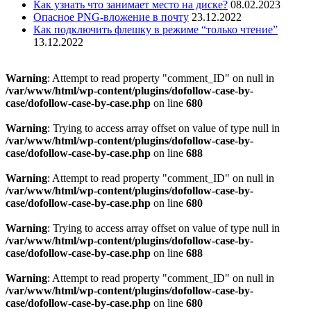
Как узнать что занимает место на диске?
08.02.2023
Опасное PNG-вложение в почту
23.12.2022
Как подключить флешку в режиме “только чтение”
13.12.2022
Warning
: Attempt to read property "comment_ID" on null in
/var/www/html/wp-content/plugins/dofollow-case-by-
case/dofollow-case-by-case.php
on line
680
Warning
: Trying to access array offset on value of type null in
/var/www/html/wp-content/plugins/dofollow-case-by-
case/dofollow-case-by-case.php
on line
688
Warning
: Attempt to read property "comment_ID" on null in
/var/www/html/wp-content/plugins/dofollow-case-by-
case/dofollow-case-by-case.php
on line
680
Warning
: Trying to access array offset on value of type null in
/var/www/html/wp-content/plugins/dofollow-case-by-
case/dofollow-case-by-case.php
on line
688
Warning
: Attempt to read property "comment_ID" on null in
/var/www/html/wp-content/plugins/dofollow-case-by-
case/dofollow-case-by-case.php
on line
680