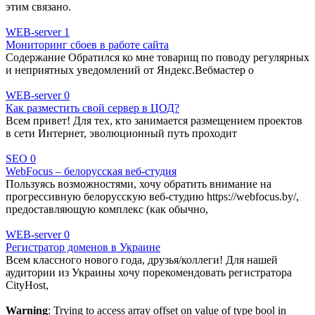
этим связано.
WEB-server
1
Мониторинг сбоев в работе сайта
Содержание Обратился ко мне товарищ по поводу регулярных
и неприятных уведомлений от Яндекс.Вебмастер о
WEB-server
0
Как разместить свой сервер в ЦОД?
Всем привет! Для тех, кто занимается размещением проектов
в сети Интернет, эволюционный путь проходит
SEO
0
WebFocus – белорусская веб-студия
Пользуясь возможностями, хочу обратить внимание на
прогрессивную белорусскую веб-студию https://webfocus.by/,
предоставляющую комплекс (как обычно,
WEB-server
0
Регистратор доменов в Украине
Всем классного нового года, друзья/коллеги! Для нашей
аудитории из Украины хочу порекомендовать регистратора
CityHost,
Warning
: Trying to access array offset on value of type bool in