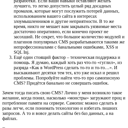
разработки. Если ваши навыки оставляют желать
лучшего, то легко допустить целый ряд досадных
промахов, которые могут послужить потерей данных,
использованием вашего сайта в интересах
злоумышленников и другие неприятности. В то же
время, никто не мешает вам закрывать уязвимые места
достаточно оперативно, если конечно проект не
засохший. Не секрет, что большое количество модулей и
плагинов популярных CMS разрабатываются такими же
непрофессионалами с банальными ошибками, XSS и
SQL Inj.
Ещё один стоящий фактор – техническая поддержка и
помощь. Я думаю, каждый хоть раз что-то «гуглил», из
разряда «Как в WordPress сделать то-то и то-то…». И
выскакивают десятки тем тех, кто уже искал и решил
проблемы. Попробуйте найти что-то про самописную
CMS? Придётся банально не совершать ошибок.
Зачем тогда писать свою CMS? Лично у меня возникло такое
желание, когда понял, насколько «монстры» загружают проц и
потребление памяти на сервере. Самопис можно сделать в
разы легче, если понимать технологию и избегать лишних
запросов. А то и вовсе делать сайты без баз данных, а на
файлах.