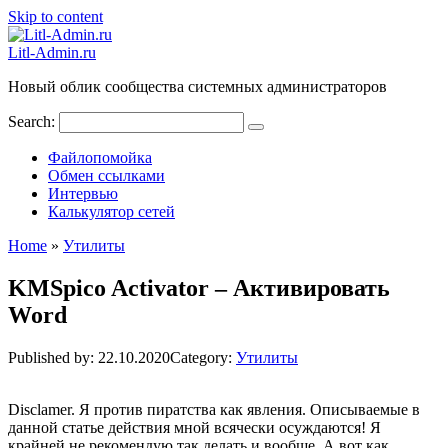
Skip to content
Litl-Admin.ru
Новый облик сообщества системных администраторов
Search:
Файлопомойка
Обмен ссылками
Интервью
Калькулятор сетей
Home
»
Утилиты
KMSpico Activator – Активировать
Word
Published by:
22.10.2020
Category:
Утилиты
Disclamer. Я против пиратства как явления. Описываемые в
данной статье действия мной всячески осуждаются! Я
крайней не рекомендую так делать и вообще. А вот как