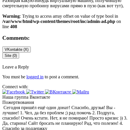
Разбирая какую-нибудь виртуальную машину, получившую
смертельную пробоину вирусами прямо в пузо (как вот тут),
Warning
: Trying to access array offset on value of type bool in
/var/www/html/wp-content/themes/root/inc/admin-ad.php
on
line
408
Comments:
VKontakte (
X
)
Site (0)
Leave a Reply
You must be
logged in
to post a comment.
Connect with:
Наша группа Вконтакте
Пожертвования
Сегодня пришёл ещё один донат! Спасибо, друзья! Вы -
лучшие! 1. Чел, да без проблем ;) рад помочь 2. Подруга,
спасибо! Очень кстати. Нет, я не помираю! Просто кризис )) 3.
Да, старина! Сайт бросать не планирую! Рад, что полезен! 4.
Спасибо за поддержку