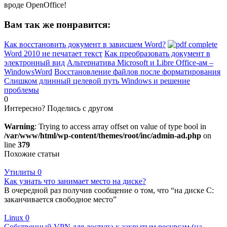
вроде OpenOffice!
Вам так же понравится:
Как восстановить документ в зависшем Word?
Word 2010 не печатает текст
Как преобразовать документ в
электронный вид
Альтернатива Microsoft и Libre Office-ам –
WindowsWord
Восстановление файлов после форматирования
Слишком длинный целевой путь Windows и решение
проблемы
0
Интересно? Поделись с другом
Warning
: Trying to access array offset on value of type bool in
/var/www/html/wp-content/themes/root/inc/admin-ad.php
on
line
379
Похожие статьи
Утилиты
0
Как узнать что занимает место на диске?
В очередной раз получив сообщение о том, что “на диске C:
заканчивается свободное место”
Linux
0
Собственный VPN для доступа к закрытым ресурсам (на