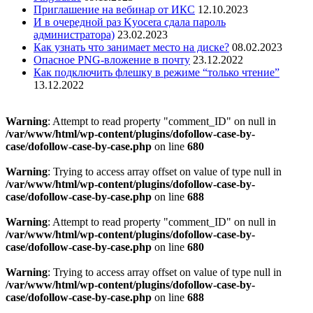
Приглашение на вебинар от ИКС
12.10.2023
И в очередной раз Kyocera сдала пароль
администратора)
23.02.2023
Как узнать что занимает место на диске?
08.02.2023
Опасное PNG-вложение в почту
23.12.2022
Как подключить флешку в режиме “только чтение”
13.12.2022
Warning
: Attempt to read property "comment_ID" on null in
/var/www/html/wp-content/plugins/dofollow-case-by-
case/dofollow-case-by-case.php
on line
680
Warning
: Trying to access array offset on value of type null in
/var/www/html/wp-content/plugins/dofollow-case-by-
case/dofollow-case-by-case.php
on line
688
Warning
: Attempt to read property "comment_ID" on null in
/var/www/html/wp-content/plugins/dofollow-case-by-
case/dofollow-case-by-case.php
on line
680
Warning
: Trying to access array offset on value of type null in
/var/www/html/wp-content/plugins/dofollow-case-by-
case/dofollow-case-by-case.php
on line
688