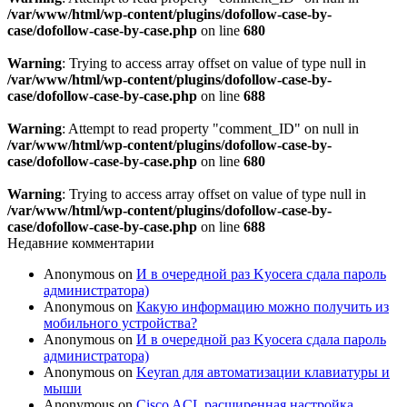
/var/www/html/wp-content/plugins/dofollow-case-by-
case/dofollow-case-by-case.php
on line
680
Warning
: Trying to access array offset on value of type null in
/var/www/html/wp-content/plugins/dofollow-case-by-
case/dofollow-case-by-case.php
on line
688
Warning
: Attempt to read property "comment_ID" on null in
/var/www/html/wp-content/plugins/dofollow-case-by-
case/dofollow-case-by-case.php
on line
680
Warning
: Trying to access array offset on value of type null in
/var/www/html/wp-content/plugins/dofollow-case-by-
case/dofollow-case-by-case.php
on line
688
Недавние комментарии
Anonymous
on
И в очередной раз Kyocera сдала пароль
администратора)
Anonymous
on
Какую информацию можно получить из
мобильного устройства?
Anonymous
on
И в очередной раз Kyocera сдала пароль
администратора)
Anonymous
on
Keyran для автоматизации клавиатуры и
мыши
Anonymous
on
Cisco ACL расширенная настройка