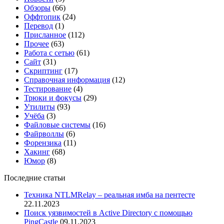
Обзоры
(66)
Оффтопик
(24)
Перевод
(1)
Присланное
(112)
Прочее
(63)
Работа с сетью
(61)
Сайт
(31)
Скриптинг
(17)
Справочная информация
(12)
Тестирование
(4)
Трюки и фокусы
(29)
Утилиты
(93)
Учёба
(3)
Файловые системы
(16)
Файрволлы
(6)
Форензика
(11)
Хакинг
(68)
Юмор
(8)
Последние статьи
Техника NTLMRelay – реальная имба на пентесте
22.11.2023
Поиск уязвимостей в Active Directory с помощью
PingCastle
09.11.2023