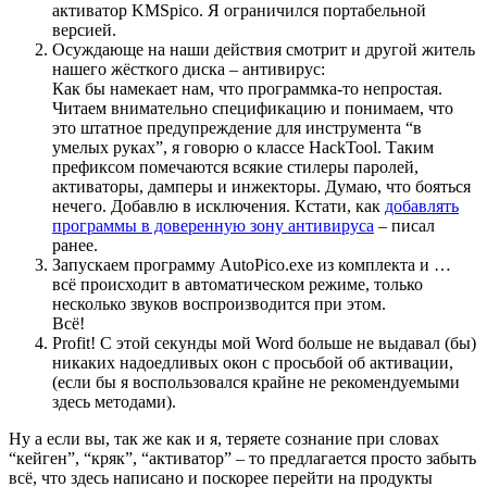
активатор KMSpico. Я ограничился портабельной
версией.
Осуждающе на наши действия смотрит и другой житель
нашего жёсткого диска – антивирус:
Как бы намекает нам, что программка-то непростая.
Читаем внимательно спецификацию и понимаем, что
это штатное предупреждение для инструмента “в
умелых руках”, я говорю о классе HackTool. Таким
префиксом помечаются всякие стилеры паролей,
активаторы, дамперы и инжекторы. Думаю, что бояться
нечего. Добавлю в исключения. Кстати, как
добавлять
программы в доверенную зону антивируса
– писал
ранее.
Запускаем программу AutoPico.exe из комплекта и …
всё происходит в автоматическом режиме, только
несколько звуков воспроизводится при этом.
Всё!
Profit! С этой секунды мой Word больше не выдавал (бы)
никаких надоедливых окон с просьбой об активации,
(если бы я воспользовался крайне не рекомендуемыми
здесь методами).
Ну а если вы, так же как и я, теряете сознание при словах
“кейген”, “кряк”, “активатор” – то предлагается просто забыть
всё, что здесь написано и поскорее перейти на продукты