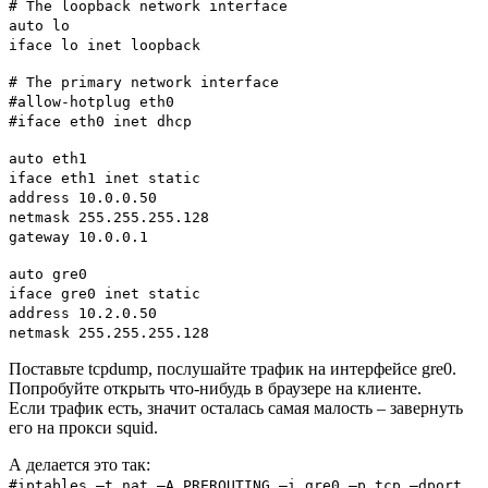
# The loopback network interface
auto lo
iface lo inet loopback
# The primary network interface
#allow-hotplug eth0
#iface eth0 inet dhcp
auto eth1
iface eth1 inet static
address 10.0.0.50
netmask 255.255.255.128
gateway 10.0.0.1
auto gre0
iface gre0 inet static
address 10.2.0.50
netmask 255.255.255.128
Поставьте tcpdump, послушайте трафик на интерфейсе gre0.
Попробуйте открыть что-нибудь в браузере на клиенте.
Если трафик есть, значит осталась самая малость – завернуть
его на прокси squid.
А делается это так:
#iptables –t nat –A PREROUTING –i gre0 –p tcp –dport