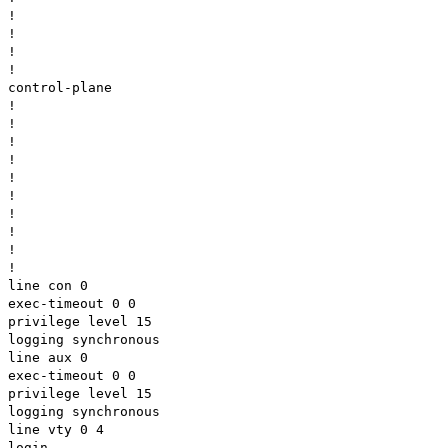
!
!
!
!
control-plane
!
!
!
!
!
!
!
!
!
!
line con 0
exec-timeout 0 0
privilege level 15
logging synchronous
line aux 0
exec-timeout 0 0
privilege level 15
logging synchronous
line vty 0 4
login