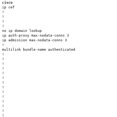
cisco
ip cef
!
!
!
!
no ip domain lookup
ip auth-proxy max-nodata-conns 3
ip admission max-nodata-conns 3
!
multilink bundle-name authenticated
!
!
!
!
!
!
!
!
!
!
!
!
!
!