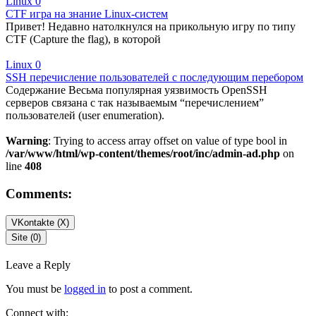
Linux
0
CTF игра на знание Linux-систем
Привет! Недавно натолкнулся на прикольную игру по типу
CTF (Capture the flag), в которой
Linux
0
SSH перечисление пользователей с последующим перебором
Содержание Весьма популярная уязвимость OpenSSH
серверов связана с так называемым “перечислением”
пользователей (user enumeration).
Warning
: Trying to access array offset on value of type bool in
/var/www/html/wp-content/themes/root/inc/admin-ad.php
on
line
408
Comments:
VKontakte (
X
)
Site (0)
Leave a Reply
You must be
logged in
to post a comment.
Connect with: