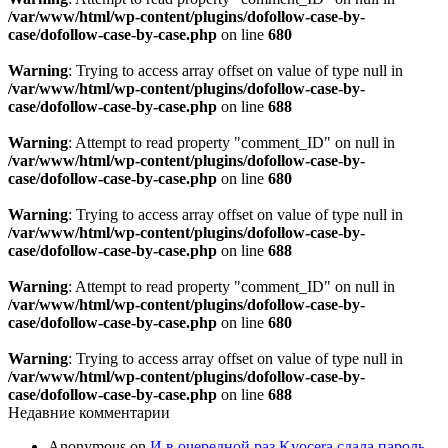
/var/www/html/wp-content/plugins/dofollow-case-by-
case/dofollow-case-by-case.php
on line
680
Warning
: Trying to access array offset on value of type null in
/var/www/html/wp-content/plugins/dofollow-case-by-
case/dofollow-case-by-case.php
on line
688
Warning
: Attempt to read property "comment_ID" on null in
/var/www/html/wp-content/plugins/dofollow-case-by-
case/dofollow-case-by-case.php
on line
680
Warning
: Trying to access array offset on value of type null in
/var/www/html/wp-content/plugins/dofollow-case-by-
case/dofollow-case-by-case.php
on line
688
Warning
: Attempt to read property "comment_ID" on null in
/var/www/html/wp-content/plugins/dofollow-case-by-
case/dofollow-case-by-case.php
on line
680
Warning
: Trying to access array offset on value of type null in
/var/www/html/wp-content/plugins/dofollow-case-by-
case/dofollow-case-by-case.php
on line
688
Недавние комментарии
Anonymous
on
И в очередной раз Kyocera сдала пароль