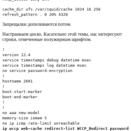
cache_dir ufs /var/squid/cache 1024 16 256
refresh_pattern . 0 20% 4320
Запрещалки допиливаются потом.
Настраиваем циско. Касательно этой темы, нас интересуют
строки, отмеченные полужирным шрифтом.
!
version 12.4
service timestamps debug datetime msec
service timestamps log datetime msec
no service password-encryption
!
hostname 2691
!
boot-start-marker
boot-end-marker
!
!
no aaa new-model
memory-size iomem 5
no ip icmp rate-limit unreachable
ip wccp web-cache redirect-list WCCP_Redirect password