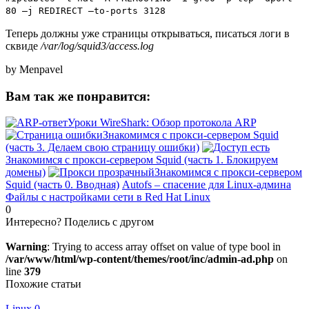
80 –j REDIRECT –to-ports 3128
Теперь должны уже страницы открываться, писаться логи в
сквиде
/var/log/squid3/access.log
by Menpavel
Вам так же понравится:
Уроки WireShark: Обзор протокола ARP
Знакомимся с прокси-сервером Squid
(часть 3. Делаем свою страницу ошибки)
Знакомимся с прокси-сервером Squid (часть 1. Блокируем
домены)
Знакомимся с прокси-сервером
Squid (часть 0. Вводная)
Autofs – спасение для Linux-админа
Файлы с настройками сети в Red Hat Linux
0
Интересно? Поделись с другом
Warning
: Trying to access array offset on value of type bool in
/var/www/html/wp-content/themes/root/inc/admin-ad.php
on
line
379
Похожие статьи
Linux
0