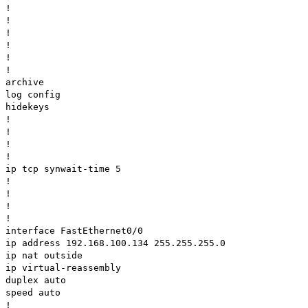
!
!
!
!
!
!
archive
log config
hidekeys
!
!
!
!
ip tcp synwait-time 5
!
!
!
!
interface FastEthernet0/0
ip address 192.168.100.134 255.255.255.0
ip nat outside
ip virtual-reassembly
duplex auto
speed auto
!