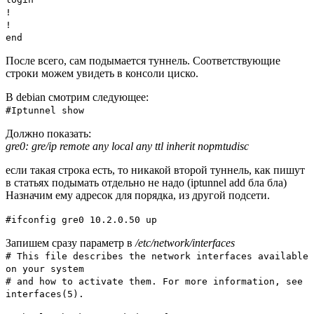
!
!
end
После всего, сам подымается туннель. Соответствующие
строки можем увидеть в консоли циско.
В debian смотрим следующее:
#Iptunnel show
Должно показать:
gre0: gre/ip remote any local any ttl inherit nopmtudisc
если такая строка есть, то никакой второй туннель, как пишут
в статьях подымать отдельно не надо (iptunnel add бла бла)
Назначим ему адресок для порядка, из другой подсети.
#ifconfig gre0 10.2.0.50 up
Запишем сразу параметр в
/etc/network/interfaces
# This file describes the network interfaces available
on your system
# and how to activate them. For more information, see
interfaces(5).