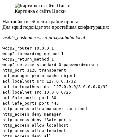
Картинка с сайта Циски
Настройка всей цепи крайне проста.
Для squid подойдет эта простейшая конфигурация:
visible_hostname wccp-proxy.sahalin.local
wccp2_router 10.0.0.1
wccp2_forwarding_method 1
wccp2_return_method 1
wccp2_service standard 0 password=cisco
http_port 3128 transparent
acl manager proto cache_object
acl localhost src 127.0.0.1/32
acl to_localhost dst 127.0.0.0/8 0.0.0.0/32
acl localnet src 10.0.0.0/25
acl Safe_ports port 80
acl Safe_ports port 443
http_access allow manager localhost
http_access deny manager
http_access deny !Safe_ports
http_access allow localhost
http_access allow localnet
http_access deny all