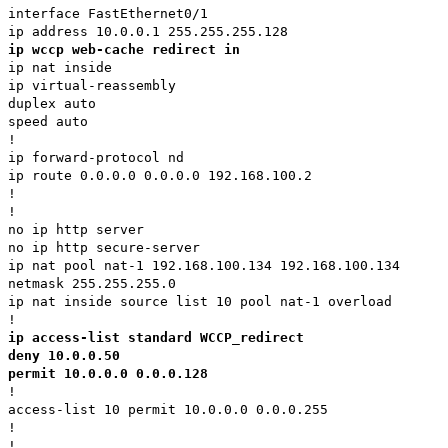
interface FastEthernet0/1
ip address 10.0.0.1 255.255.255.128
ip wccp web-cache redirect in
ip nat inside
ip virtual-reassembly
duplex auto
speed auto
!
ip forward-protocol nd
ip route 0.0.0.0 0.0.0.0 192.168.100.2
!
!
no ip http server
no ip http secure-server
ip nat pool nat-1 192.168.100.134 192.168.100.134
netmask 255.255.255.0
ip nat inside source list 10 pool nat-1 overload
!
ip access-list standard WCCP_redirect
deny 10.0.0.50
permit 10.0.0.0 0.0.0.128
!
access-list 10 permit 10.0.0.0 0.0.0.255
!
!