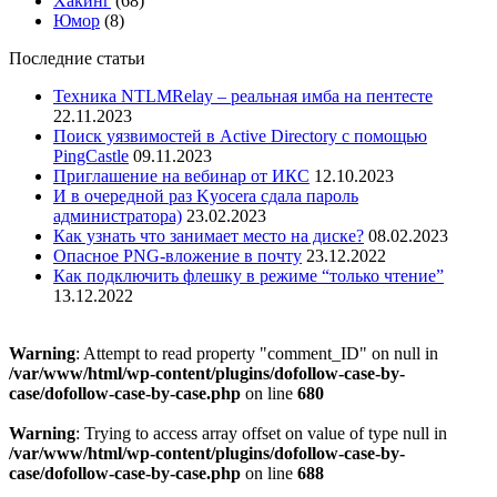
Хакинг
(68)
Юмор
(8)
Последние статьи
Техника NTLMRelay – реальная имба на пентесте
22.11.2023
Поиск уязвимостей в Active Directory с помощью
PingCastle
09.11.2023
Приглашение на вебинар от ИКС
12.10.2023
И в очередной раз Kyocera сдала пароль
администратора)
23.02.2023
Как узнать что занимает место на диске?
08.02.2023
Опасное PNG-вложение в почту
23.12.2022
Как подключить флешку в режиме “только чтение”
13.12.2022
Warning
: Attempt to read property "comment_ID" on null in
/var/www/html/wp-content/plugins/dofollow-case-by-
case/dofollow-case-by-case.php
on line
680
Warning
: Trying to access array offset on value of type null in
/var/www/html/wp-content/plugins/dofollow-case-by-
case/dofollow-case-by-case.php
on line
688