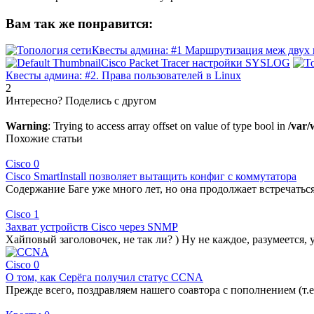
Вам так же понравится:
Квесты админа: #1 Маршрутизация меж двух 
Cisco Packet Tracer настройки SYSLOG
Квесты админа: #2. Права пользователей в Linux
2
Интересно? Поделись с другом
Warning
: Trying to access array offset on value of type bool in
/var/
Похожие статьи
Cisco
0
Cisco SmartInstall позволяет вытащить конфиг с коммутатора
Содержание Баге уже много лет, но она продолжает встречаться 
Cisco
1
Захват устройств Cisco через SNMP
Хайповый заголовочек, не так ли? ) Ну не каждое, разумеется, 
Cisco
0
О том, как Серёга получил статус CCNA
Прежде всего, поздравляем нашего соавтора с пополнением (т.