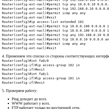
Router(config-ext-nacl)#permit tcp any 10.0.0.10 0.0.0.
Router(config-ext-nacl)#permit tcp 192.168.0.10 0.0.0.0
Router(config-ext-nacl)#permit icmp any any
Router(config-ext-nacl)#exit
Router(config)#ip access-list extended 102
Router(config-ext-nacl)#permit tcp 10.0.0.100 0.0.0.0 1
Router(config-ext-nacl)#permit tcp 10.0.0.100 0.0.0.0 1
Router(config-ext-nacl)#permit tcp any 192.168.0.10 0.0
Router(config-ext-nacl)#permit tcp 10.0.0.10 0.0.0.0 an
Router(config-ext-nacl)#permit icmp any any
Router(config-ext-nacl)#exit
4. Применяем эти списки со стороны соответствующих интерфей
Router(config)#int fa0/0
Router(config-if)#ip access-group 102 in
Router(config-if)#exit
Router(config)#int fa0/1
Router(config-if)#ip access-group 101 in
Router(config-if)#exit
5. Проверяем работу:
Ping доходит до всех.
WWW работает у всех.
FTP работает только во внутренней сети.