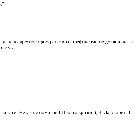
.”
о так как адресное пространство с префиксами не должно как я
то так…
кстати. Нет, я не помираю! Просто кризис )) 3. Да, старина!