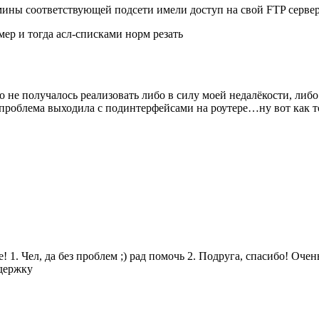
мины соответствующей подсети имели доступ на свой FTP сервер
ер и тогда асл-списками норм резать
но не получалось реализовать либо в силу моей недалёкости, либ
о проблема выходила с подинтерфейсами на роутере…ну вот как 
. Чел, да без проблем ;) рад помочь 2. Подруга, спасибо! Очень 
ддержку