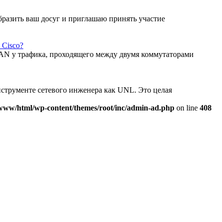
бразить ваш досуг и приглашаю принять участие
 Cisco?
LAN у трафика, проходящего между двумя коммутаторами
нструменте сетевого инженера как UNL. Это целая
www/html/wp-content/themes/root/inc/admin-ad.php
on line
408