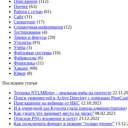
Присланное
(112)
Прочее
(63)
Работа с сетью
(61)
Сайт
(31)
Скриптинг
(17)
Справочная информация
(12)
Тестирование
(4)
Трюки и фокусы
(29)
Утилиты
(93)
Учёба
(3)
Файловые системы
(16)
Файрволлы
(6)
Форензика
(11)
Хакинг
(68)
Юмор
(8)
Последние статьи
Техника NTLMRelay – реальная имба на пентесте
22.11.2
Поиск уязвимостей в Active Directory с помощью PingCast
Приглашение на вебинар от ИКС
12.10.2023
И в очередной раз Kyocera сдала пароль администратора)
Как узнать что занимает место на диске?
08.02.2023
Опасное PNG-вложение в почту
23.12.2022
Как подключить флешку в режиме “только чтение”
13.12.