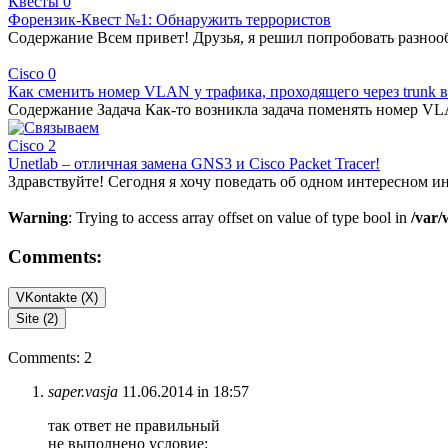
Квесты
0
Форензик-Квест №1: Обнаружить террористов
Содержание Всем привет! Друзья, я решил попробовать разноо
Cisco
0
Как сменить номер VLAN у трафика, проходящего через trunk в
Содержание Задача Как-то возникла задача поменять номер V
Cisco
2
Unetlab – отличная замена GNS3 и Cisco Packet Tracer!
Здравствуйте! Сегодня я хочу поведать об одном интересном и
Warning
: Trying to access array offset on value of type bool in
/var/
Comments:
VKontakte (
X
)
Site (2)
Comments: 2
saper.vasja
11.06.2014 in 18:57
так ответ не правильный
не выполнено условие: