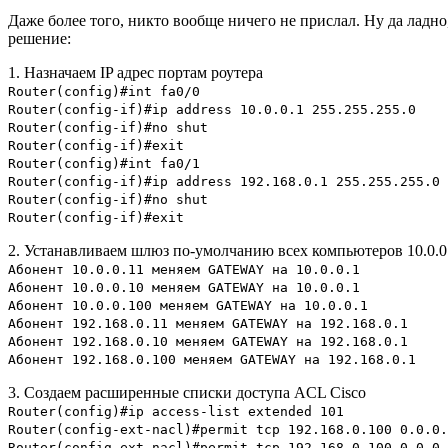
Даже более того, никто вообще ничего не прислал. Ну да ладно,
решение:
1. Назначаем IP адрес портам роутера
Router(config)#int fa0/0
Router(config-if)#ip address 10.0.0.1 255.255.255.0
Router(config-if)#no shut
Router(config-if)#exit
Router(config)#int fa0/1
Router(config-if)#ip address 192.168.0.1 255.255.255.0
Router(config-if)#no shut
Router(config-if)#exit
2. Устанавливаем шлюз по-умолчанию всех компьютеров 10.0.0.* с
Абонент 10.0.0.11 меняем GATEWAY на 10.0.0.1
Абонент 10.0.0.10 меняем GATEWAY на 10.0.0.1
Абонент 10.0.0.100 меняем GATEWAY на 10.0.0.1
Абонент 192.168.0.11 меняем GATEWAY на 192.168.0.1
Абонент 192.168.0.10 меняем GATEWAY на 192.168.0.1
Абонент 192.168.0.100 меняем GATEWAY на 192.168.0.1
3. Создаем расширенные списки доступа ACL Cisco
Router(config)#ip access-list extended 101
Router(config-ext-nacl)#permit tcp 192.168.0.100 0.0.0.
Router(config-ext-nacl)#permit tcp 192.168.0.100 0.0.0.