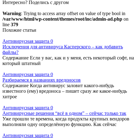
Интересно? Поделись с другом
Warning
: Trying to access array offset on value of type bool in
/var/www/html/wp-content/themes/root/inc/admin-ad.php
on
line
379
Похожие статьи
Антивирусная защита
0
Исключения для антивируса Касперского – как добавить
файлы?
Содержание Если у вас, как и у меня, есть некоторый софт, на
который штатный
Антивирусная защита
0
Разбираемся в названиях вредоносов
Содержание Когда антивирус заловит какого-нибудь
известного (ему) вредоноса – пишет сразу же какое-нибудь
хитрое
Антивирусная защита
0
Антивирусные решения “всё в одном” – сейчас только так
Уже прошли те времена, когда продукты крупных вендоров
выполняли одну определённую функцию. Как сейчас
Антивирусная защита
0