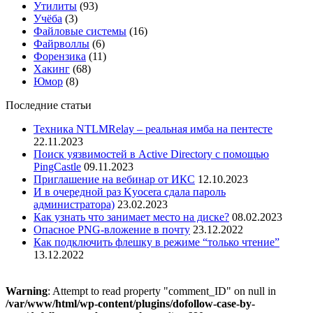
Утилиты
(93)
Учёба
(3)
Файловые системы
(16)
Файрволлы
(6)
Форензика
(11)
Хакинг
(68)
Юмор
(8)
Последние статьи
Техника NTLMRelay – реальная имба на пентесте
22.11.2023
Поиск уязвимостей в Active Directory с помощью
PingCastle
09.11.2023
Приглашение на вебинар от ИКС
12.10.2023
И в очередной раз Kyocera сдала пароль
администратора)
23.02.2023
Как узнать что занимает место на диске?
08.02.2023
Опасное PNG-вложение в почту
23.12.2022
Как подключить флешку в режиме “только чтение”
13.12.2022
Warning
: Attempt to read property "comment_ID" on null in
/var/www/html/wp-content/plugins/dofollow-case-by-