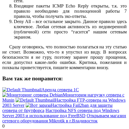
сети.
Входящие пакеты ICMP Echo Reply открыты, т.к. это
правило необходимо для полноценной работы 7
правила, чтобы получать эхо-ответы.
Deny All – все остальное закрыто. Данное правило здесь
ключевое. Любая сетевая активность из недоверенной
(публичной) сети просто “гасится” нашим сетевым
экраном.
Сразу оговорюсь, что полностью полагаться на эту статью
не стоит. Возможно, что-то я упустил из виду. В вопросах
безопасности я не гуру, поэтому заранее прошу прощения,
если допустил какие-либо ошибки. Критика, пожелания и
похвалы приветствуется, пишите комментарии внизу.
Вам так же понравится:
Аренда сервера 1С
Мониторим нагрузку сервера с
Munin
Настройка FTP-сервера на Windows
2003 Server
Настройка Fail2ban для защиты
сервера от брутфорса
Настройка NFS сервера под Windows
Server 2003 и использование под FreeBSD
Открываем магазин
сетевого оборудования Mikrotik в г.Владивосток
0