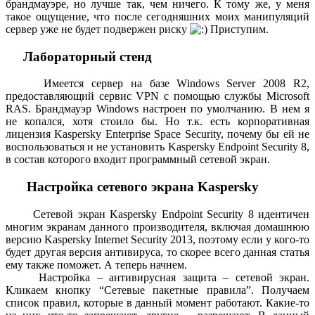
брандмауэре, но лучше так, чем ничего. К тому же, у меня
такое ощущение, что после сегодняшних моих манипуляций
сервер уже не будет подвержен риску
Приступим.
Лабораторный стенд
Имеется сервер на базе Windows Server 2008 R2,
предоставляющий сервис VPN с помощью службы Microsoft
RAS. Брандмауэр Windows настроен по умолчанию. В нем я
не копался, хотя стоило бы. Но т.к. есть корпоративная
лицензия Kaspersky Enterprise Space Security, почему бы ей не
воспользоваться и не установить Kaspersky Endpoint Security 8,
в состав которого входит программный сетевой экран.
Настройка сетевого экрана Kaspersky
Сетевой экран Kaspersky Endpoint Security 8 идентичен
многим экранам данного производителя, включая домашнюю
версию Kaspersky Internet Security 2013, поэтому если у кого-то
будет другая версия антивируса, то скорее всего данная статья
ему также поможет. А теперь начнем.
Настройка – антивирусная защита – сетевой экран.
Кликаем кнопку “Сетевые пакетные правила”. Получаем
список правил, которые в данный момент работают. Какие-то