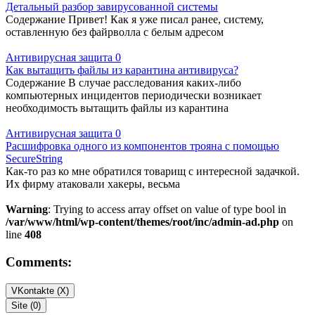
Детальный разбор завирусованной системы
Содержание Привет! Как я уже писал ранее, систему,
оставленную без файрволла с белым адресом
Антивирусная защита
0
Как вытащить файлы из карантина антивируса?
Содержание В случае расследования каких-либо
компьютерных инцидентов периодически возникает
необходимость вытащить файлы из карантина
Антивирусная защита
0
Расшифровка одного из компонентов трояна с помощью
SecureString
Как-то раз ко мне обратился товарищ с интересной задачкой.
Их фирму атаковали хакеры, весьма
Warning
: Trying to access array offset on value of type bool in
/var/www/html/wp-content/themes/root/inc/admin-ad.php
on
line
408
Comments:
VKontakte (
X
)
Site (0)