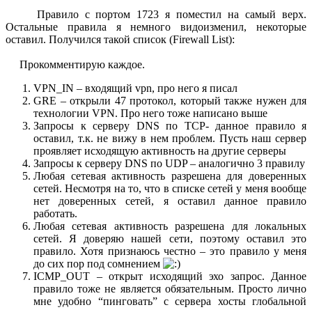
Правило с портом 1723 я поместил на самый верх.
Остальные правила я немного видоизменил, некоторые
оставил. Получился такой список (Firewall List):
Прокомментирую каждое.
VPN_IN – входящий vpn, про него я писал
GRE – открыли 47 протокол, который также нужен для
технологии VPN. Про него тоже написано выше
Запросы к серверу DNS по TCP- данное правило я
оставил, т.к. не вижу в нем проблем. Пусть наш сервер
проявляет исходящую активность на другие серверы
Запросы к серверу DNS по UDP – аналогично 3 правилу
Любая сетевая активность разрешена для доверенных
сетей. Несмотря на то, что в списке сетей у меня вообще
нет доверенных сетей, я оставил данное правило
работать.
Любая сетевая активность разрешена для локальных
сетей. Я доверяю нашей сети, поэтому оставил это
правило. Хотя признаюсь честно – это правило у меня
до сих пор под сомнением
ICMP_OUT – открыт исходящий эхо запрос. Данное
правило тоже не является обязательным. Просто лично
мне удобно “пинговать” с сервера хосты глобальной