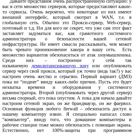
Давайте представим очень распространенную ситуацию: у
вас в сети множество серверов, которые предоставляют какие-
то сервисы. Очень вероятно, что некоторые из них имеют
внешний интерфейс, который смотрит в WAN, т.е. в
глобальную сеть. Обычно это Прокси-сервер, Web-сервер,
почтовый и т.д. Ни для кого не секрет, что уже сам этот факт
заставляет задуматься вас, как грамотного системного
администратора о безопасности вашей сетевой
инфраструктуры. Не имеет смысла рассказывать, чем может
быть чревато проникновение хакера в вашу сеть. Есть
множество вариантов обезопаситься от атак злоумышленика.
Среди них – построение у себя так
называемую
демилитаризованную зону
или опубликовать
сервер через свой прокси, который уж точно (ведь так?) у вас
настроен очень жестко и серьезно. Первый вариант (ДМЗ)
пока не “поднят” ввиду каких-либо причин. Пусть это будет
нехватка времени и оборудования у системного
администратора. Второй (опубликовать через другой сервер)
весьма спорный, его пока опустим. А пока для начала давайте
настроим сетевой экран, он же брандмауэр, он же фаервол.
Основная функция любого firewall – обезопасить доступ к
нашему компьютеру извне. Я специально написал слово
“компьютер”, ввиду того, что домашние компьютеры и
рабочие станции тоже можно обезопасить с помощью экрана.
Естественно, нет 100%-защиты при программном