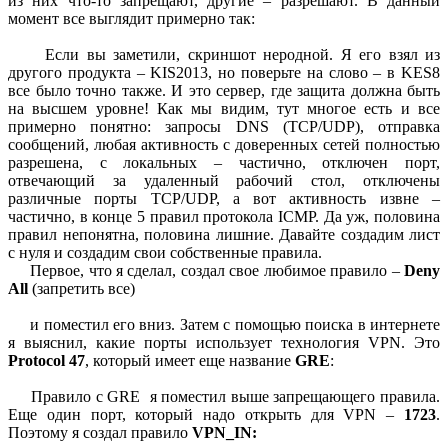
из них что-то запрещают, другие – разрешают. В данный
момент все выглядит примерно так:
Если вы заметили, скриншот неродной. Я его взял из
другого продукта – KIS2013, но поверьте на слово – в KES8
все было точно также. И это сервер, где защита должна быть
на высшем уровне! Как мы видим, тут многое есть и все
примерно понятно: запросы DNS (TCP/UDP), отправка
сообщений, любая активность с доверенных сетей полностью
разрешена, с локальных – частично, отключен порт,
отвечающий за удаленный рабочий стол, отключены
различные порты TCP/UDP, а вот активность извне –
частично, в конце 5 правил протокола ICMP. Да уж, половина
правил непонятна, половина лишние. Давайте создадим лист
с нуля и создадим свои собственные правила.
Первое, что я сделал, создал свое любимое правило –
Deny
All
(запретить все)
и поместил его вниз. Затем с помощью поиска в интернете
я выяснил, какие порты использует технология VPN. Это
Protocol 47
, который имеет еще название
GRE
:
Правило с GRE я поместил выше запрещающего правила.
Еще один порт, который надо открыть для VPN –
1723
.
Поэтому я создал правило
VPN_IN: