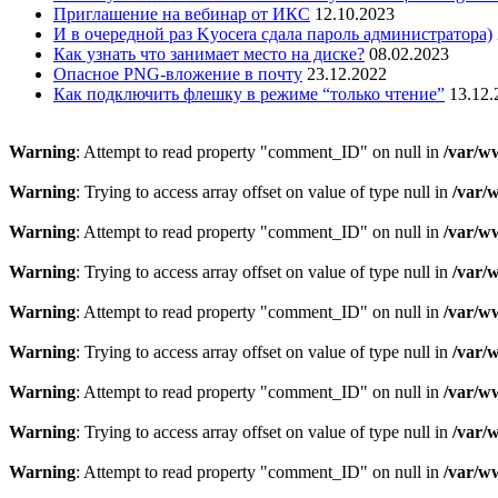
Приглашение на вебинар от ИКС
12.10.2023
И в очередной раз Kyocera сдала пароль администратора)
Как узнать что занимает место на диске?
08.02.2023
Опасное PNG-вложение в почту
23.12.2022
Как подключить флешку в режиме “только чтение”
13.12.
Warning
: Attempt to read property "comment_ID" on null in
/var/w
Warning
: Trying to access array offset on value of type null in
/var/
Warning
: Attempt to read property "comment_ID" on null in
/var/w
Warning
: Trying to access array offset on value of type null in
/var/
Warning
: Attempt to read property "comment_ID" on null in
/var/w
Warning
: Trying to access array offset on value of type null in
/var/
Warning
: Attempt to read property "comment_ID" on null in
/var/w
Warning
: Trying to access array offset on value of type null in
/var/
Warning
: Attempt to read property "comment_ID" on null in
/var/w