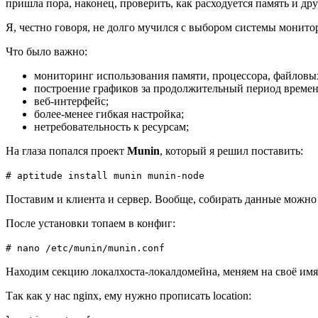
пришла пора, наконец, проверить, как расходуется память и д
Я, честно говоря, не долго мучился с выбором системы монит
Что было важно:
мониторинг использования памяти, процессора, файловы
построение графиков за продолжительный период времен
веб-интерфейс;
более-менее гибкая настройка;
нетребовательность к ресурсам;
На глаза попался проект
Munin
, который я решил поставить:
# aptitude install munin munin-node
Поставим и клиента и сервер. Вообще, собирать данные можно 
После установки топаем в конфиг:
# nano /etc/munin/munin.conf
Находим секцию локалхоста-локалдомейна, меняем на своё имя хо
Так как у нас nginx, ему нужно прописать location: