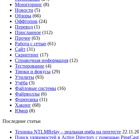
Мониторинг
(8)
Новости
(5)
Обзоры
(66)
Оффтопик
(24)
Перевод
(1)
Присланное
(112)
Прочее
(63)
Работа с сетью
(61)
Сайт
(31)
Скриптинг
(17)
Справочная информация
(12)
Тестирование
(4)
Трюки и фокусы
(29)
Утилиты
(93)
Учёба
(3)
Файловые системы
(16)
Файрволлы
(6)
Форензика
(11)
Хакинг
(68)
Юмор
(8)
Последние статьи
Техника NTLMRelay – реальная имба на пентесте
22.11.2
Поиск уязвимостей в Active Directory с помощью PingCast