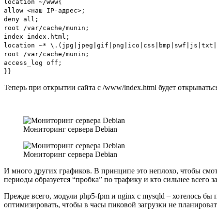
location ~/www{
allow <наш IP-адрес>;
deny all;
root /var/cache/munin;
index index.html;
location ~* \.(jpg|jpeg|gif|png|ico|css|bmp|swf|js|txt|
root /var/cache/munin;
access_log off;
}}
Теперь при открытии сайта с /www/index.html будет открывать
Мониторинг сервера Debian
Мониторинг сервера Debian
И много других графиков. В принципе это неплохо, чтобы смот
периоды образуется “пробка” по трафику и кто сильнее всего з
Прежде всего, модули php5-fpm и nginx с mysqld – хотелось бы
оптимизировать, чтобы в часы пиковой загрузки не планироват