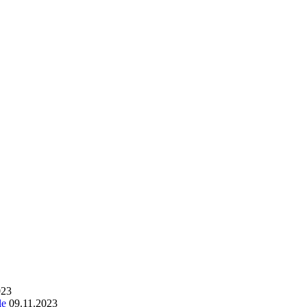
023
le
09.11.2023