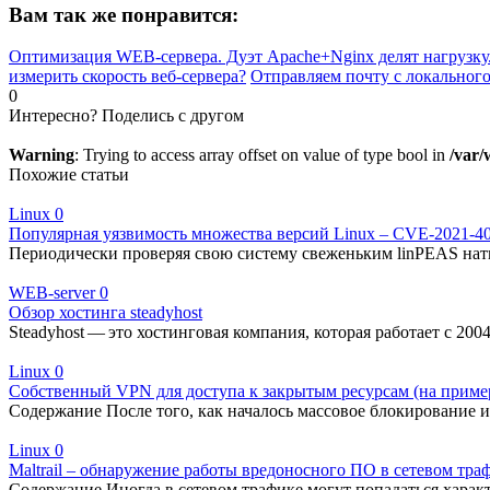
Вам так же понравится:
Оптимизация WEB-сервера. Дуэт Apache+Nginx делят нагрузку
измерить скорость веб-сервера?
Отправляем почту с локального
0
Интересно? Поделись с другом
Warning
: Trying to access array offset on value of type bool in
/var/
Похожие статьи
Linux
0
Популярная уязвимость множества версий Linux – CVE-2021-4
Периодически проверяя свою систему свеженьким linPEAS нат
WEB-server
0
Обзор хостинга steadyhost
Steadyhost — это хостинговая компания, которая работает с 20
Linux
0
Собственный VPN для доступа к закрытым ресурсам (на пример
Содержание После того, как началось массовое блокирование
Linux
0
Maltrail – обнаружение работы вредоносного ПО в сетевом тра
Содержание Иногда в сетевом трафике могут попадаться харак