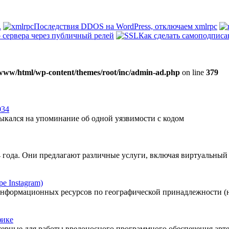
.
Последствия DDOS на WordPress, отключаем xmlrpc
 сервера через публичный релей
Как сделать самоподписа
www/html/wp-content/themes/root/inc/admin-ad.php
on line
379
034
ыкался на упоминание об одной уязвимости с кодом
04 года. Они предлагают различные услуги, включая виртуальный
е Instagram)
 информационных ресурсов по географической принадлежности (
фике
терные для работы вредоносного программного обеспечения арт