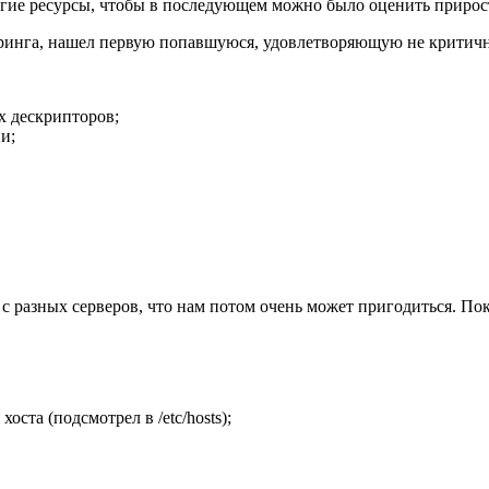
ругие ресурсы, чтобы в последующем можно было оценить прирос
оринга, нашел первую попавшуюся, удовлетворяющую не критичн
х дескрипторов;
и;
с разных серверов, что нам потом очень может пригодиться. Пок
ста (подсмотрел в /etc/hosts);