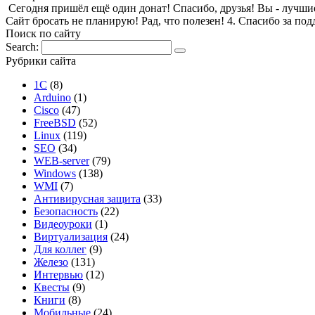
Сегодня пришёл ещё один донат! Спасибо, друзья! Вы - лучшие! 1
Сайт бросать не планирую! Рад, что полезен! 4. Спасибо за по
Поиск по сайту
Search:
Рубрики сайта
1С
(8)
Arduino
(1)
Cisco
(47)
FreeBSD
(52)
Linux
(119)
SEO
(34)
WEB-server
(79)
Windows
(138)
WMI
(7)
Антивирусная защита
(33)
Безопасность
(22)
Видеоуроки
(1)
Виртуализация
(24)
Для коллег
(9)
Железо
(131)
Интервью
(12)
Квесты
(9)
Книги
(8)
Мобильные
(24)