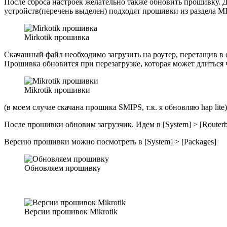
После сброса настроек желательно также обновить прошивку. Для
устройств(перечень выделен) подходят прошивки из раздела MI
Mirkotik прошивка
Скачанный файл необходимо загрузить на роутер, перетащив в ок
Прошивка обновится при перезагрузке, которая может длиться 
Mikrotik прошивки
(в моем случае скачана прошика SMIPS, т.к. я обновляю hap lite)
После прошивки обновим загрузчик. Идем в [System] > [Routerb
Версию прошивки можно посмотреть в [System] > [Packages]
Обновляем прошивку
Версии прошивок Mikrotik