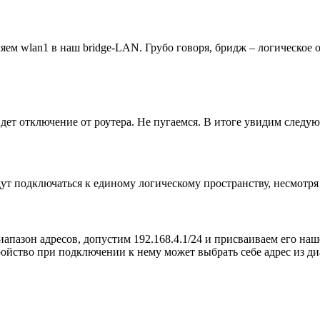
ляем wlan1 в наш bridge-LAN. Грубо говоря, бридж – логическое
дет отключение от роутера. Не пугаемся. В итоге увидим следу
т подключаться к единому логическому пространству, несмотря
иапазон адресов, допустим 192.168.4.1/24 и присваиваем его на
ройство при подключении к нему может выбрать себе адрес из диап