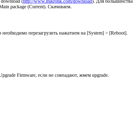
 download (
http://www.mikrotik.com/download
). Для большинства
in package (Current). Скачиваем.
 необходимо перезагрузить нажатием на [System] > [Reboot].
pgrade Firmware, если не совпадают, жмем upgrade.