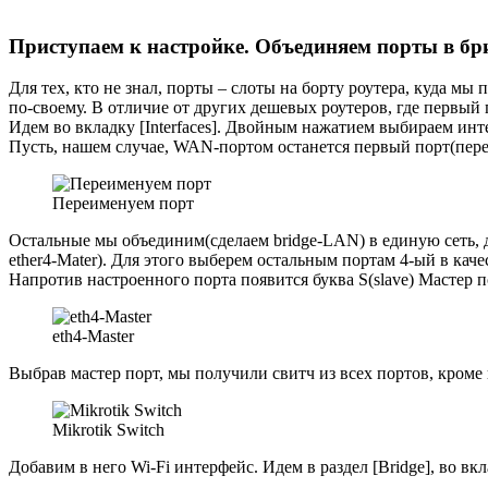
Приступаем к настройке. Объединяем порты в б
Для тех, кто не знал, порты – слоты на борту роутера, куда м
по-своему. В отличие от других дешевых роутеров, где первый
Идем во вкладку [Interfaces]. Двойным нажатием выбираем инте
Пусть, нашем случае, WAN-портом останется первый порт(пер
Переименуем порт
Остальные мы объединим(сделаем bridge-LAN) в единую сеть, до
ether4-Mater). Для этого выберем остальным портам 4-ый в кач
Напротив настроенного порта появится буква S(slave) Мастер
eth4-Master
Выбрав мастер порт, мы получили свитч из всех портов, кроме пе
Mikrotik Switch
Добавим в него Wi-Fi интерфейс. Идем в раздел [Bridge], во вк