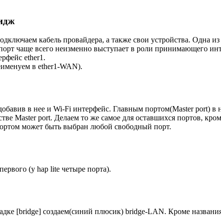
ридж
ы подключаем кабель провайдера, а также свои устройства. Одна 
 порт чаще всего неизменно выступает в роли принимающего инт
рфейс ether1.
еименуем в ether1-WAN).
бавив в нее и Wi-Fi интерфейс. Главным портом(Master port) в 
естве Master port. Делаем то же самое для оставшихся портов, к
 портом может быть выбран любой свободный порт.
рвого (у hap lite четыре порта).
ладке [bridge] создаем(синий плюсик) bridge-LAN. Кроме названи