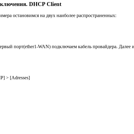
ключения. DHCP Client
имера остановимся на двух наиболее распространенных:
вый порт(ether1-WAN) подключаем кабель провайдера. Далее иде
P] > [Adresses]