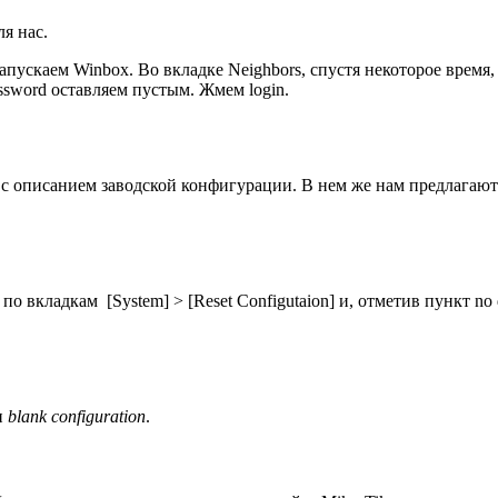
я нас.
апускаем Winbox. Во вкладке Neighbors, спустя некоторое время
ssword оставляем пустым. Жмем login.
с описанием заводской конфигурации. В нем же нам предлагают 
вкладкам [System] > [Reset Configutaion] и, отметив пункт no defa
и
blank configuration
.