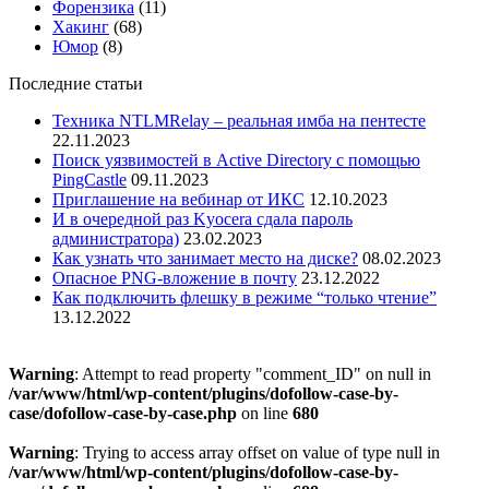
Форензика
(11)
Хакинг
(68)
Юмор
(8)
Последние статьи
Техника NTLMRelay – реальная имба на пентесте
22.11.2023
Поиск уязвимостей в Active Directory с помощью
PingCastle
09.11.2023
Приглашение на вебинар от ИКС
12.10.2023
И в очередной раз Kyocera сдала пароль
администратора)
23.02.2023
Как узнать что занимает место на диске?
08.02.2023
Опасное PNG-вложение в почту
23.12.2022
Как подключить флешку в режиме “только чтение”
13.12.2022
Warning
: Attempt to read property "comment_ID" on null in
/var/www/html/wp-content/plugins/dofollow-case-by-
case/dofollow-case-by-case.php
on line
680
Warning
: Trying to access array offset on value of type null in
/var/www/html/wp-content/plugins/dofollow-case-by-