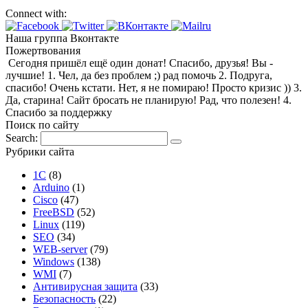
Connect with:
Наша группа Вконтакте
Пожертвования
Сегодня пришёл ещё один донат! Спасибо, друзья! Вы -
лучшие! 1. Чел, да без проблем ;) рад помочь 2. Подруга,
спасибо! Очень кстати. Нет, я не помираю! Просто кризис )) 3.
Да, старина! Сайт бросать не планирую! Рад, что полезен! 4.
Спасибо за поддержку
Поиск по сайту
Search:
Рубрики сайта
1С
(8)
Arduino
(1)
Cisco
(47)
FreeBSD
(52)
Linux
(119)
SEO
(34)
WEB-server
(79)
Windows
(138)
WMI
(7)
Антивирусная защита
(33)
Безопасность
(22)