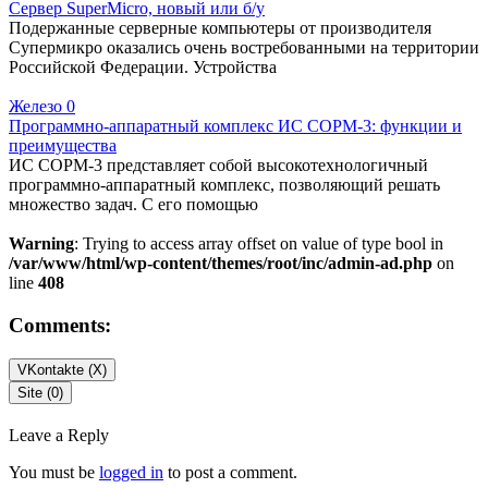
Сервер SuperMicro, новый или б/у
Подержанные серверные компьютеры от производителя
Супермикро оказались очень востребованными на территории
Российской Федерации. Устройства
Железо
0
Программно-аппаратный комплекс ИС СОРМ-3: функции и
преимущества
ИС СОРМ-3 представляет собой высокотехнологичный
программно-аппаратный комплекс, позволяющий решать
множество задач. С его помощью
Warning
: Trying to access array offset on value of type bool in
/var/www/html/wp-content/themes/root/inc/admin-ad.php
on
line
408
Comments:
VKontakte (
X
)
Site (0)
Leave a Reply
You must be
logged in
to post a comment.