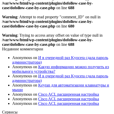
/var/www/html/wp-content/plugins/dofollow-case-by-
case/dofollow-case-by-case.php
on line
688
Warning
: Attempt to read property "comment_ID" on null in
/var/www/html/wp-content/plugins/dofollow-case-by-
case/dofollow-case-by-case.php
on line
680
Warning
: Trying to access array offset on value of type null in
/var/www/html/wp-content/plugins/dofollow-case-by-
case/dofollow-case-by-case.php
on line
688
Недавние комментарии
Anonymous
on
И в очередной раз Kyocera сдала пароль
администратора)
Anonymous
on
Какую информацию можно получить из
мобильного устройства?
Anonymous
on
И в очередной раз Kyocera сдала пароль
администратора)
Anonymous
on
Keyran для автоматизации клавиатуры и
мыши
Anonymous
on
Cisco ACL расширенная настройка
Anonymous
on
Cisco ACL расширенная настройка
Anonymous
on
Cisco ACL расширенная настройка
Сервисы