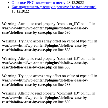
Опасное PNG-вложение в почту
23.12.2022
Как подключить флешку в режиме “только чтение”
13.12.2022
Warning
: Attempt to read property "comment_ID" on null in
/var/www/html/wp-content/plugins/dofollow-case-by-
case/dofollow-case-by-case.php
on line
680
Warning
: Trying to access array offset on value of type null in
/var/www/html/wp-content/plugins/dofollow-case-by-
case/dofollow-case-by-case.php
on line
688
Warning
: Attempt to read property "comment_ID" on null in
/var/www/html/wp-content/plugins/dofollow-case-by-
case/dofollow-case-by-case.php
on line
680
Warning
: Trying to access array offset on value of type null in
/var/www/html/wp-content/plugins/dofollow-case-by-
case/dofollow-case-by-case.php
on line
688
Warning
: Attempt to read property "comment_ID" on null in
/var/www/html/wp-content/plugins/dofollow-case-by-
case/dofollow-case-by-case.php
on line
680