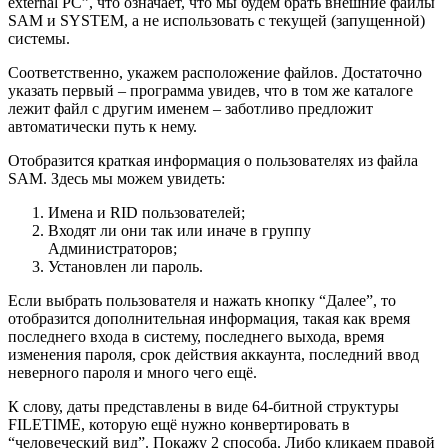
external PC”, что означает, что мы будем брать внешние файлы
SAM и SYSTEM, а не использовать с текущей (запущенной)
системы.
Соответственно, укажем расположение файлов. Достаточно
указать первый – программа увидев, что в том же каталоге
лежит файл с другим именем – заботливо предложит
автоматически путь к нему.
Отобразится краткая информация о пользователях из файла
SAM. Здесь мы можем увидеть:
Имена и RID пользователей;
Входят ли они так или иначе в группу
Администраторов;
Установлен ли пароль.
Если выбрать пользователя и нажать кнопку “Далее”, то
отобразится дополнительная информация, такая как время
последнего входа в систему, последнего выхода, время
изменения пароля, срок действия аккаунта, последний ввод
неверного пароля и много чего ещё.
К слову, даты представлены в виде 64-битной структуры
FILETIME, которую ещё нужно конвертировать в
“человеческий вид”. Покажу 2 способа. Либо кликаем правой