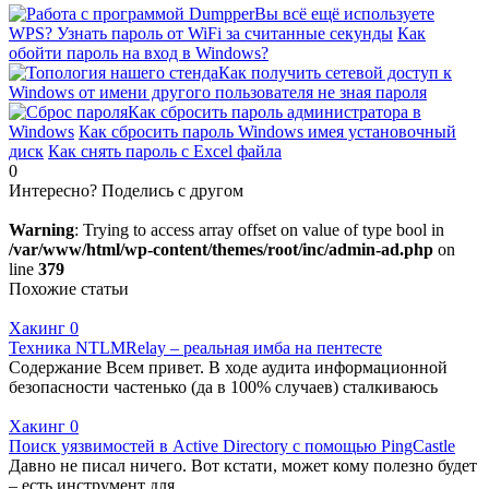
Вы всё ещё используете
WPS? Узнать пароль от WiFi за считанные секунды
Как
обойти пароль на вход в Windows?
Как получить сетевой доступ к
Windows от имени другого пользователя не зная пароля
Как сбросить пароль администратора в
Windows
Как сбросить пароль Windows имея установочный
диск
Как снять пароль с Excel файла
0
Интересно? Поделись с другом
Warning
: Trying to access array offset on value of type bool in
/var/www/html/wp-content/themes/root/inc/admin-ad.php
on
line
379
Похожие статьи
Хакинг
0
Техника NTLMRelay – реальная имба на пентесте
Содержание Всем привет. В ходе аудита информационной
безопасности частенько (да в 100% случаев) сталкиваюсь
Хакинг
0
Поиск уязвимостей в Active Directory с помощью PingCastle
Давно не писал ничего. Вот кстати, может кому полезно будет
– есть инструмент для