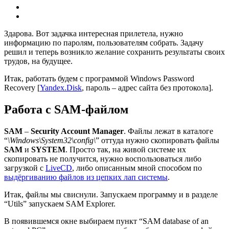
Здарова. Вот задачка интересная прилетела, нужно
информацию по паролям, пользователям собрать. Задачу
решил и теперь возникло желание сохранить результаты своих
трудов, на будущее.
Итак, работать будем с программой Windows Password
Recovery [
Yandex.Disk
, пароль – адрес сайта без протокола].
Работа с SAM-файлом
SAM
–
Security Account Manager
. Файлы лежат в каталоге
“
\Windows\System32\config\
” оттуда нужно скопировать файлы
SAM
и
SYSTEM
. Просто так, на живой системе их
скопировать не получится, нужно воспользоваться либо
загрузкой с
LiveCD
, либо описанным мной способом по
выдёргиванию файлов из цепких лап системы
.
Итак, файлы мы свиснули. Запускаем программу и в разделе
“Utils” запускаем SAM Explorer.
В появившемся окне выбираем пункт “SAM database of an