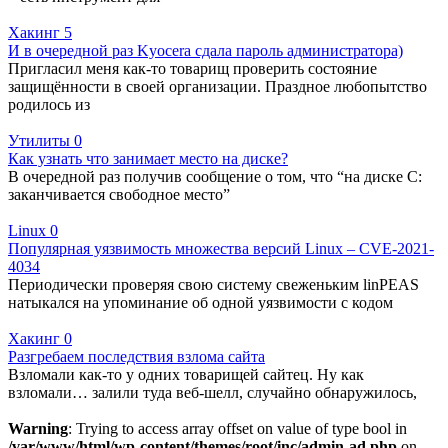
Хакинг
5
И в очередной раз Kyocera сдала пароль администратора)
Пригласил меня как-то товарищ проверить состояние
защищённости в своей организации. Праздное любопытство
родилось из
Утилиты
0
Как узнать что занимает место на диске?
В очередной раз получив сообщение о том, что “на диске C:
заканчивается свободное место”
Linux
0
Популярная уязвимость множества версий Linux – CVE-2021-
4034
Периодически проверяя свою систему свеженьким linPEAS
натыкался на упоминание об одной уязвимости с кодом
Хакинг
0
Разгребаем последствия взлома сайта
Взломали как-то у одних товарищей сайтец. Ну как
взломали… залили туда веб-шелл, случайно обнаружилось,
Warning
: Trying to access array offset on value of type bool in
/var/www/html/wp-content/themes/root/inc/admin-ad.php
on