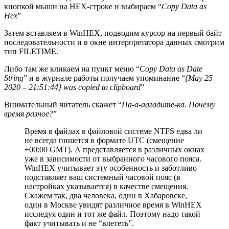
кнопкой мыши на HEX-строке и выбираем “
Copy Data as
Hex
”
Затем вставляем в WinHEX, подводим курсор на первый байт
последовательности и в окне интерпретатора данных смотрим
тип FILETIME.
Либо там же кликаем на пункт меню “
Copy Data as Date
String
” и в журнале работы получаем упоминание “
{May 25
2020 – 21:51:44} was copied to clipboard
”
Внимательный читатель скажет “
Па-а-аагадите-ка. Почему
время разное?
”
Время в файлах в файловой системе NTFS едва ли
не всегда пишется в формате UTC (смещение
+00:00 GMT). А представляется в различных окнах
уже в зависимости от выбранного часового пояса.
WinHEX учитывает эту особенность и заботливо
подставляет ваш системный часовой пояс (в
настройках указывается) в качестве смещения.
Скажем так, два человека, один в Хабаровске,
один в Москве увидят различное время в WinHEX
исследуя один и тот же файл. Поэтому надо такой
факт учитывать и не “влететь”.