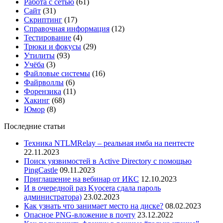
Работа с сетью
(61)
Сайт
(31)
Скриптинг
(17)
Справочная информация
(12)
Тестирование
(4)
Трюки и фокусы
(29)
Утилиты
(93)
Учёба
(3)
Файловые системы
(16)
Файрволлы
(6)
Форензика
(11)
Хакинг
(68)
Юмор
(8)
Последние статьи
Техника NTLMRelay – реальная имба на пентесте
22.11.2023
Поиск уязвимостей в Active Directory с помощью
PingCastle
09.11.2023
Приглашение на вебинар от ИКС
12.10.2023
И в очередной раз Kyocera сдала пароль
администратора)
23.02.2023
Как узнать что занимает место на диске?
08.02.2023
Опасное PNG-вложение в почту
23.12.2022