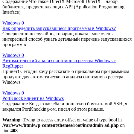
Содержание Что такое DirectX Microsoft DirectX – набор
библиотек, предоставляющих API (Application Programming
Interface)
Windows
0
Как определить запускавшиеся программы в Windows?
Совершенно неслучайно, товарищ показал мне очень
интересный способ узнать детальный перечень запускавшихся
программ в
Windows
0
Автоматический анализ системного реестра Windows с
RegRipper
Привет! Сегодня хочу рассказать о прикольном программном
продукте для автоматического анализа системного реестра
Windows
Windows
0
PortKnock клиент на Windows
Содержание Когда заколебали попытки сбрутить мой SSH, я
закрылся PortKnocking-ом, писал об этом раньше.
Warning
: Trying to access array offset on value of type bool in
/var/www/html/wp-content/themes/root/inc/admin-ad.php
on
line
408