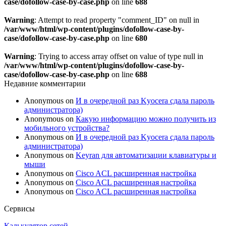
case/dofollow-case-by-case.php
on line
688
Warning
: Attempt to read property "comment_ID" on null in
/var/www/html/wp-content/plugins/dofollow-case-by-
case/dofollow-case-by-case.php
on line
680
Warning
: Trying to access array offset on value of type null in
/var/www/html/wp-content/plugins/dofollow-case-by-
case/dofollow-case-by-case.php
on line
688
Недавние комментарии
Anonymous
on
И в очередной раз Kyocera сдала пароль
администратора)
Anonymous
on
Какую информацию можно получить из
мобильного устройства?
Anonymous
on
И в очередной раз Kyocera сдала пароль
администратора)
Anonymous
on
Keyran для автоматизации клавиатуры и
мыши
Anonymous
on
Cisco ACL расширенная настройка
Anonymous
on
Cisco ACL расширенная настройка
Anonymous
on
Cisco ACL расширенная настройка
Сервисы
Калькулятор сетей