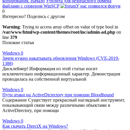
копирования. Начало
Утилита для безопасного обмена
файлами с сервером WinSCP
У нас появился форум
0
Интересно? Поделись с другом
Warning
: Trying to access array offset on value of type bool in
/var/www/html/wp-content/themes/root/inc/admin-ad.php
on
line
379
Похожие статьи
Windows
0
Зачем нужно накатывать обновления Windows (CVE-2019-
1388)
Дисклеймер! Информация из этой статьи носит
исключительно информационный характер. Демонстрация
проводилась на собственной виртуальной
Windows
0
Пути атаки на ActiveDicrectory при помощи Bloodhound
Содержание Существует прекрасный наглядный инструмент,
показывающий связи между различными объектами в
ActiveDirectory, при помощи
Windows
0
Как скачать DirectX на Windows?