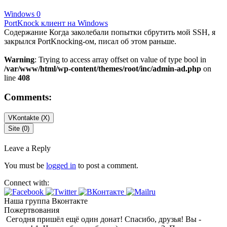
Windows
0
PortKnock клиент на Windows
Содержание Когда заколебали попытки сбрутить мой SSH, я
закрылся PortKnocking-ом, писал об этом раньше.
Warning
: Trying to access array offset on value of type bool in
/var/www/html/wp-content/themes/root/inc/admin-ad.php
on
line
408
Comments:
VKontakte (
X
)
Site (0)
Leave a Reply
You must be
logged in
to post a comment.
Connect with:
Наша группа Вконтакте
Пожертвования
Сегодня пришёл ещё один донат! Спасибо, друзья! Вы -