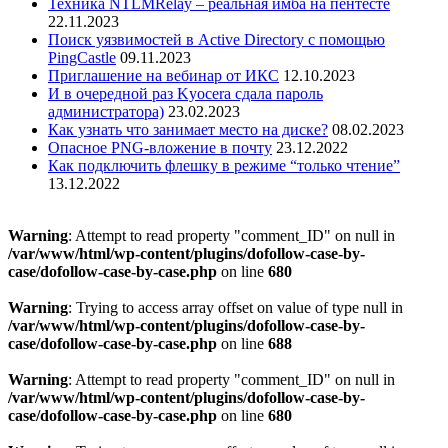
Техника NTLMRelay – реальная имба на пентесте
22.11.2023
Поиск уязвимостей в Active Directory с помощью
PingCastle
09.11.2023
Приглашение на вебинар от ИКС
12.10.2023
И в очередной раз Kyocera сдала пароль
администратора)
23.02.2023
Как узнать что занимает место на диске?
08.02.2023
Опасное PNG-вложение в почту
23.12.2022
Как подключить флешку в режиме “только чтение”
13.12.2022
Warning
: Attempt to read property "comment_ID" on null in
/var/www/html/wp-content/plugins/dofollow-case-by-
case/dofollow-case-by-case.php
on line
680
Warning
: Trying to access array offset on value of type null in
/var/www/html/wp-content/plugins/dofollow-case-by-
case/dofollow-case-by-case.php
on line
688
Warning
: Attempt to read property "comment_ID" on null in
/var/www/html/wp-content/plugins/dofollow-case-by-
case/dofollow-case-by-case.php
on line
680