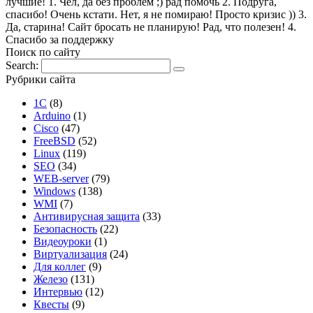
лучшие! 1. Чел, да без проблем ;) рад помочь 2. Подруга,
спасибо! Очень кстати. Нет, я не помираю! Просто кризис )) 3.
Да, старина! Сайт бросать не планирую! Рад, что полезен! 4.
Спасибо за поддержку
Поиск по сайту
Search:
Рубрики сайта
1С
(8)
Arduino
(1)
Cisco
(47)
FreeBSD
(52)
Linux
(119)
SEO
(34)
WEB-server
(79)
Windows
(138)
WMI
(7)
Антивирусная защита
(33)
Безопасность
(22)
Видеоуроки
(1)
Виртуализация
(24)
Для коллег
(9)
Железо
(131)
Интервью
(12)
Квесты
(9)