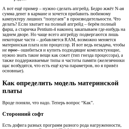
А вот ещё пример – нужно сделать апгрейд. Бедро жжёт N-ая
сумма денег в кармане и хочется прибавить любимому
кампуктеру лишних “попугаев” в производительности. Что
делать? Если хватает на полный апгрейд – берём полный
фарш, а старичка Pentium-4 наконец закапываем где-нибудь на
заднем дворе. Но чаще всего апгрейду подвергаются лишь
некоторые части – добавляется RAM, возможно меняется
материнская плата или процессор. И вот ведь незадача, чтобы
не
прое
– ошибиться и купить подходящие комплектующие,
нужно знать такие вещи как сокет (тип гнезда процессора), а
также поддерживаемые типы и частоты памяти (железячники
щас возбудятся, что есть ещё куча параметров, но я привёл
основные).
Как определить модель материнской
платы
Вроде поняли, что надо. Теперь вопрос “Как”.
Сторонний софт
Есть дофига разных программ разного рода нагруженности,