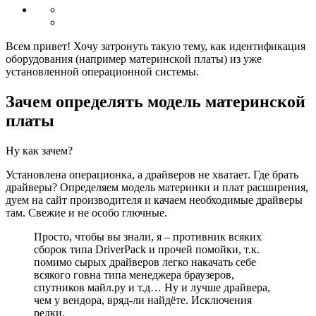
Всем привет! Хочу затронуть такую тему, как идентификация
оборудования (например материнской платы) из уже
установленной операционной системы.
Зачем определять модель материнской
платы
Ну как зачем?
Установлена операционка, а драйверов не хватает. Где брать
драйверы? Определяем модель материнки и плат расширения,
дуем на сайт производителя и качаем необходимые драйверы
там. Свежие и не особо глючные.
Просто, чтобы вы знали, я – противник всяких
сборок типа DriverPack и прочей помойки, т.к.
помимо сырых драйверов легко накачать себе
всякого говна типа менеджера браузеров,
спутников майл.ру и т.д… Ну и лучше драйвера,
чем у вендора, вряд-ли найдёте. Исключения
редки.