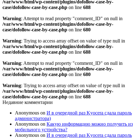
/var/www/html/wp-content/plugins/dofollow-case-by-
case/dofollow-case-by-case.php
on line
688
Warning
: Attempt to read property "comment_ID" on null in
/var/www/html/wp-content/plugins/dofollow-case-by-
case/dofollow-case-by-case.php
on line
680
Warning
: Trying to access array offset on value of type null in
/var/www/html/wp-content/plugins/dofollow-case-by-
case/dofollow-case-by-case.php
on line
688
Warning
: Attempt to read property "comment_ID" on null in
/var/www/html/wp-content/plugins/dofollow-case-by-
case/dofollow-case-by-case.php
on line
680
Warning
: Trying to access array offset on value of type null in
/var/www/html/wp-content/plugins/dofollow-case-by-
case/dofollow-case-by-case.php
on line
688
Недавние комментарии
Anonymous
on
И в очередной раз Kyocera сдала пароль
администратора)
Anonymous
on
Какую информацию можно получить из
мобильного устройства?
Anonymous
on
И в очередной раз Kyocera сдала пароль