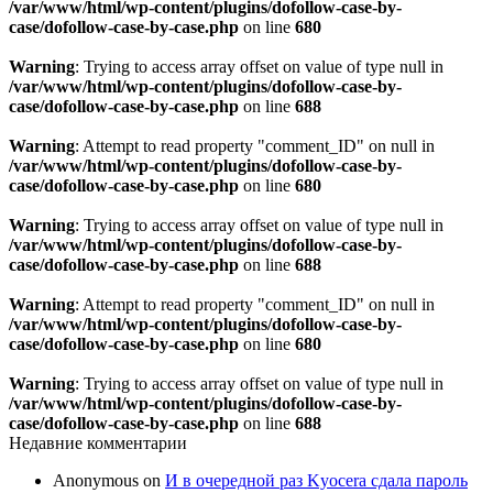
/var/www/html/wp-content/plugins/dofollow-case-by-
case/dofollow-case-by-case.php
on line
680
Warning
: Trying to access array offset on value of type null in
/var/www/html/wp-content/plugins/dofollow-case-by-
case/dofollow-case-by-case.php
on line
688
Warning
: Attempt to read property "comment_ID" on null in
/var/www/html/wp-content/plugins/dofollow-case-by-
case/dofollow-case-by-case.php
on line
680
Warning
: Trying to access array offset on value of type null in
/var/www/html/wp-content/plugins/dofollow-case-by-
case/dofollow-case-by-case.php
on line
688
Warning
: Attempt to read property "comment_ID" on null in
/var/www/html/wp-content/plugins/dofollow-case-by-
case/dofollow-case-by-case.php
on line
680
Warning
: Trying to access array offset on value of type null in
/var/www/html/wp-content/plugins/dofollow-case-by-
case/dofollow-case-by-case.php
on line
688
Недавние комментарии
Anonymous
on
И в очередной раз Kyocera сдала пароль