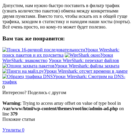
Допустим, нам нужно быстро поставить в фильтр трафик
(узнать количество пакетов) обмена между конкретными
двумя пунктами. Вместо того, чтобы искать их в общей гуще
трафика, заходим в статистику и находим наши хосты (порты).
Всё очень просто, но кому-то может будет полезно.
Вам так же понравится:
Уроки Wireshark:
поиск пакетов и их подсветка
Уроки
WireShark: знакомство
Уроки WireShark: перехват файлов
Уроки Wireshark: файлы захвата
Уроки Wireshark: отсчет времени в дампе
Уроки Wireshark: Смотрим на DNS-
трафик
0
Интересно? Поделись с другом
Warning
: Trying to access array offset on value of type bool in
/var/www/html/wp-content/themes/root/inc/admin-ad.php
on
line
379
Похожие статьи
Утилиты
0