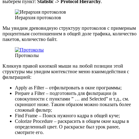
выберем пункт:
Statistic -> Protocol Hierarchy
.
Иерархия протоколов
Мы увидим древовидную структуру протоколов с примерным
процентным соотношением в общей доле трафика, количество
пакетов, количество байт.
Протоколы
Кликнув правой кнопкой мыши на любой позиции этой
структуры мы увидим контекстное меню взаимодействия с
фильтрацией:
Apply as Filter – отфильтровать в окне программы;
Prepare a Filter – подготовить для фильтрации (в
совокупности с пунктами ” … and Selected” и т.д., см.
скриншот ниже. Таким образом можно показать более
сложный фильтр;
Find Frame – Поиск нужного кадра в общей куче;
Colorize Procedure – раскрасить в общем окне кадры в
определенный цвет. О раскраске был урок ранее,
смотрите его.