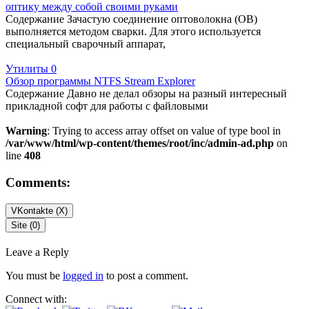
оптику между собой своими руками
Содержание Зачастую соединение оптоволокна (ОВ)
выполняется методом сварки. Для этого используется
специальный сварочный аппарат,
Утилиты
0
Обзор программы NTFS Stream Explorer
Содержание Давно не делал обзоры на разный интересный
прикладной софт для работы с файловыми
Warning
: Trying to access array offset on value of type bool in
/var/www/html/wp-content/themes/root/inc/admin-ad.php
on
line
408
Comments:
VKontakte (
X
)
Site (0)
Leave a Reply
You must be
logged in
to post a comment.
Connect with: