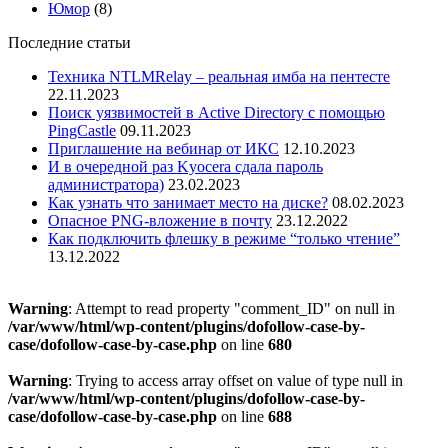
Юмор
(8)
Последние статьи
Техника NTLMRelay – реальная имба на пентесте
22.11.2023
Поиск уязвимостей в Active Directory с помощью
PingCastle
09.11.2023
Приглашение на вебинар от ИКС
12.10.2023
И в очередной раз Kyocera сдала пароль
администратора)
23.02.2023
Как узнать что занимает место на диске?
08.02.2023
Опасное PNG-вложение в почту
23.12.2022
Как подключить флешку в режиме “только чтение”
13.12.2022
Warning
: Attempt to read property "comment_ID" on null in
/var/www/html/wp-content/plugins/dofollow-case-by-
case/dofollow-case-by-case.php
on line
680
Warning
: Trying to access array offset on value of type null in
/var/www/html/wp-content/plugins/dofollow-case-by-
case/dofollow-case-by-case.php
on line
688