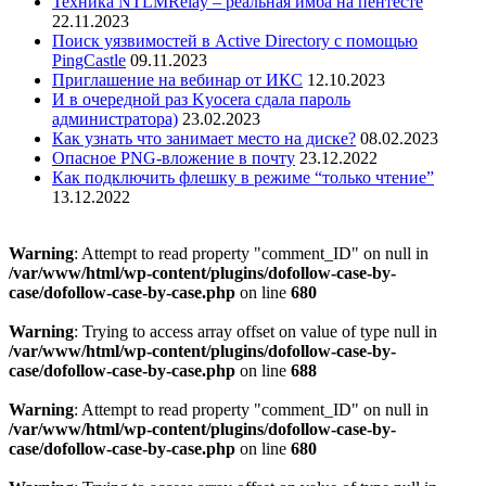
Техника NTLMRelay – реальная имба на пентесте
22.11.2023
Поиск уязвимостей в Active Directory с помощью
PingCastle
09.11.2023
Приглашение на вебинар от ИКС
12.10.2023
И в очередной раз Kyocera сдала пароль
администратора)
23.02.2023
Как узнать что занимает место на диске?
08.02.2023
Опасное PNG-вложение в почту
23.12.2022
Как подключить флешку в режиме “только чтение”
13.12.2022
Warning
: Attempt to read property "comment_ID" on null in
/var/www/html/wp-content/plugins/dofollow-case-by-
case/dofollow-case-by-case.php
on line
680
Warning
: Trying to access array offset on value of type null in
/var/www/html/wp-content/plugins/dofollow-case-by-
case/dofollow-case-by-case.php
on line
688
Warning
: Attempt to read property "comment_ID" on null in
/var/www/html/wp-content/plugins/dofollow-case-by-
case/dofollow-case-by-case.php
on line
680