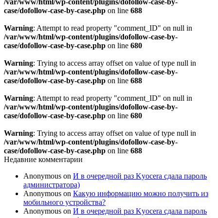
/var/www/html/wp-content/plugins/dofollow-case-by-
case/dofollow-case-by-case.php
on line
688
Warning
: Attempt to read property "comment_ID" on null in
/var/www/html/wp-content/plugins/dofollow-case-by-
case/dofollow-case-by-case.php
on line
680
Warning
: Trying to access array offset on value of type null in
/var/www/html/wp-content/plugins/dofollow-case-by-
case/dofollow-case-by-case.php
on line
688
Warning
: Attempt to read property "comment_ID" on null in
/var/www/html/wp-content/plugins/dofollow-case-by-
case/dofollow-case-by-case.php
on line
680
Warning
: Trying to access array offset on value of type null in
/var/www/html/wp-content/plugins/dofollow-case-by-
case/dofollow-case-by-case.php
on line
688
Недавние комментарии
Anonymous
on
И в очередной раз Kyocera сдала пароль
администратора)
Anonymous
on
Какую информацию можно получить из
мобильного устройства?
Anonymous
on
И в очередной раз Kyocera сдала пароль