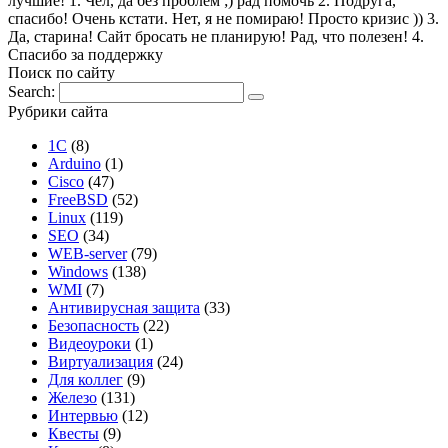
лучшие! 1. Чел, да без проблем ;) рад помочь 2. Подруга,
спасибо! Очень кстати. Нет, я не помираю! Просто кризис )) 3.
Да, старина! Сайт бросать не планирую! Рад, что полезен! 4.
Спасибо за поддержку
Поиск по сайту
Search:
Рубрики сайта
1С
(8)
Arduino
(1)
Cisco
(47)
FreeBSD
(52)
Linux
(119)
SEO
(34)
WEB-server
(79)
Windows
(138)
WMI
(7)
Антивирусная защита
(33)
Безопасность
(22)
Видеоуроки
(1)
Виртуализация
(24)
Для коллег
(9)
Железо
(131)
Интервью
(12)
Квесты
(9)