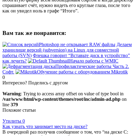
спрашивает счёт, нужно видеть его круглые глаза, после того
как он увидел ноль в графе “Итого”.
Вам так же понравится:
Photoshop не открывает RAW файлы
Делаем
хранилище версий (subversion) на Linux для совместной
работы (SVN)
Флешка говорит “Вставьте диск в устройство”
как лечить?
Начало работы с WMIC
Профилактические работы Часть 2.
Софт.
Обучение работы с оборудованием Mikrotik
0
Интересно? Поделись с другом
Warning
: Trying to access array offset on value of type bool in
/var/www/html/wp-content/themes/root/inc/admin-ad.php
on
line
379
Похожие статьи
Утилиты
0
Как узнать что занимает место на диске?
В очередной раз получив сообщение о том, что “на диске C: