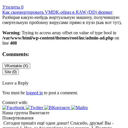
Утилиты
0
Как сконвертировать VMDK-образ в RAW (DD) формат
Разбирая какую-нибудь виртуальную машину, получившую
смертельную пробоину вирусами прямо в пузо (как вот тут),
Warning
: Trying to access array offset on value of type bool in
/var/www/html/wp-content/themes/root/inc/admin-ad.php
on
line
408
Comments:
VKontakte (
X
)
Site (0)
Leave a Reply
You must be
logged in
to post a comment.
Connect with:
Наша группа Вконтакте
Пожертвования
Сегодня пришёл ещё один донат! Спасибо, друзья! Вы -