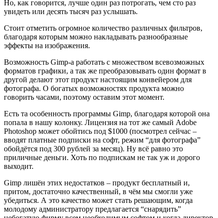
Но, как говорится, лучше один раз потрогать, чем сто раз
увидеть или десять тысяч раз услышать.
Стоит отметить огромное количество различных фильтров,
благодаря которым можно накладывать разнообразные
эффекты на изображения.
Возможность Gimp-а работать с множеством всевозможных
форматов графики, а так же преобразовывать один формат в
другой делают этот продукт настоящим конвейером для
фотографа. О богатых возможностях продукта можно
говорить часами, поэтому оставим этот момент.
Есть та особенность программы Gimp, благодаря которой она
попала в нашу колонку. Лицензия на тот же самый Adobe
Photoshop может обойтись под $1000 (посмотрел сейчас –
вводят платные подписки на софт, режим “для фотографа”
обойдётся под 300 рублей за месяц). Ну всё равно это
приличные деньги. Хоть по подпискам не так уж и дорого
выходит.
Gimp лишён этих недостатков – продукт бесплатный и,
притом, достаточно качественный, в чём мы смогли уже
убедиться. А это качество может стать решающим, когда
молодому администратору предлагается “снарядить”
небогатую фирму всем необходимым софтом и когда директор