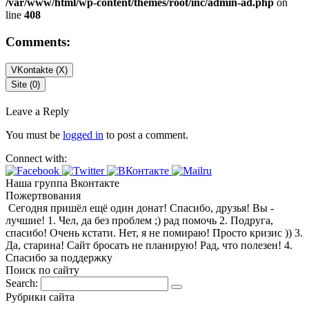
/var/www/html/wp-content/themes/root/inc/admin-ad.php
on
line
408
Comments:
VKontakte (
X
)
Site (0)
Leave a Reply
You must be
logged in
to post a comment.
Connect with:
Наша группа Вконтакте
Пожертвования
Сегодня пришёл ещё один донат! Спасибо, друзья! Вы -
лучшие! 1. Чел, да без проблем ;) рад помочь 2. Подруга,
спасибо! Очень кстати. Нет, я не помираю! Просто кризис )) 3.
Да, старина! Сайт бросать не планирую! Рад, что полезен! 4.
Спасибо за поддержку
Поиск по сайту
Search:
Рубрики сайта