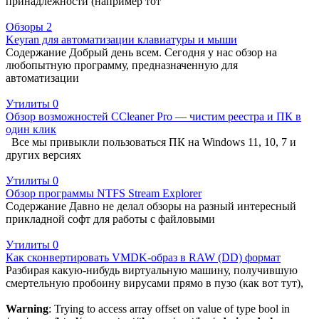
принадлежности (например тот
Обзоры
2
Keyran для автоматизации клавиатуры и мыши
Содержание Добрый день всем. Сегодня у нас обзор на
любопытную программу, предназначенную для
автоматизации
Утилиты
0
Обзор возможностей CCleaner Pro — чистим реестра и ПК в
один клик
Все мы привыкли пользоваться ПК на Windows 11, 10, 7 и
других версиях
Утилиты
0
Обзор программы NTFS Stream Explorer
Содержание Давно не делал обзоры на разный интересный
прикладной софт для работы с файловыми
Утилиты
0
Как сконвертировать VMDK-образ в RAW (DD) формат
Разбирая какую-нибудь виртуальную машину, получившую
смертельную пробоину вирусами прямо в пузо (как вот тут),
Warning
: Trying to access array offset on value of type bool in