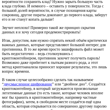
вероятности сохранить клад? Нужно зарыть большую часть
клада глубоко. И немного – оставить у поверхности. Тогда с
большой долей вероятности, в случае похищения карты
сокровищ, другие пираты докопают до первого клада, заберут
его и не станут копать дальше!
Звучит неплохо! Примерно такой же принцип скрытия
данных я и хочу сегодня продемонстрировать!
Итак, допустим, вам нужно спрятать некий объём критически
важных данных, которые представляют большой интерес для
противника. В то же время просто зашифровать файл может
быть недостаточно – ведь столкнувшись с
криптоконтейнером, противник захочет получить пароль!
Возможно даже прибегнет к пыткам разного рода, а этот
метод криптоанализа приносит хорошие результаты, это лишь
вопрос времени.
В таком случае целесообразно сделать так называемое
“
двусмысленное шифрование
” или “двойное дно”. Создаётся
криптоконтейнер, в который загружаются произвольные
легитимные данные (то есть такие, которые человек вполне
мог бы хранить в криптоконтейнере, например частные
фотографии), затем, в свободном месте создаётся ещё одна
область, которая открывается по совершенно другому паролю