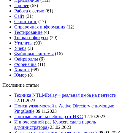
Присланное
(112)
Прочее
(63)
Работа с сетью
(61)
Сайт
(31)
Скриптинг
(17)
Справочная информация
(12)
Тестирование
(4)
Трюки и фокусы
(29)
Утилиты
(93)
Учёба
(3)
Файловые системы
(16)
Файрволлы
(6)
Форензика
(11)
Хакинг
(68)
Юмор
(8)
Последние статьи
Техника NTLMRelay – реальная имба на пентесте
22.11.2023
Поиск уязвимостей в Active Directory с помощью
PingCastle
09.11.2023
Приглашение на вебинар от ИКС
12.10.2023
И в очередной раз Kyocera сдала пароль
администратора)
23.02.2023
Как узнать что занимает место на диске?
08.02.2023