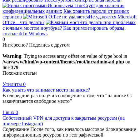
Используем TrueCrypt для хранения
конфиденциальных данных
Как хранить пароли от разных
сервисов
Не удаляется Microsoft
Office – что делать?
Что делать при проблемах
с южным мостом ноутбука?
Как примонтировать образы,
снятые dd в Windows
0
Интересно? Поделись с другом
Warning
: Trying to access array offset on value of type bool in
/var/www/html/wp-content/themes/root/inc/admin-ad.php
on
line
379
Похожие статьи
Утилиты
0
Как узнать что занимает место на диске?
В очередной раз получив сообщение о том, что “на диске C:
заканчивается свободное место”
Linux
0
Собственный VPN для доступа к закрытым ресурсам (на
примере Instagram)
Содержание После того, как началось массовое блокирование
информационных ресурсов по географической