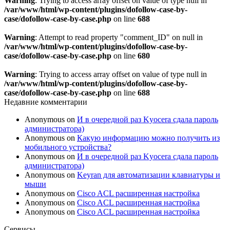
Warning
: Trying to access array offset on value of type null in
/var/www/html/wp-content/plugins/dofollow-case-by-
case/dofollow-case-by-case.php
on line
688
Warning
: Attempt to read property "comment_ID" on null in
/var/www/html/wp-content/plugins/dofollow-case-by-
case/dofollow-case-by-case.php
on line
680
Warning
: Trying to access array offset on value of type null in
/var/www/html/wp-content/plugins/dofollow-case-by-
case/dofollow-case-by-case.php
on line
688
Недавние комментарии
Anonymous
on
И в очередной раз Kyocera сдала пароль
администратора)
Anonymous
on
Какую информацию можно получить из
мобильного устройства?
Anonymous
on
И в очередной раз Kyocera сдала пароль
администратора)
Anonymous
on
Keyran для автоматизации клавиатуры и
мыши
Anonymous
on
Cisco ACL расширенная настройка
Anonymous
on
Cisco ACL расширенная настройка
Anonymous
on
Cisco ACL расширенная настройка
Сервисы