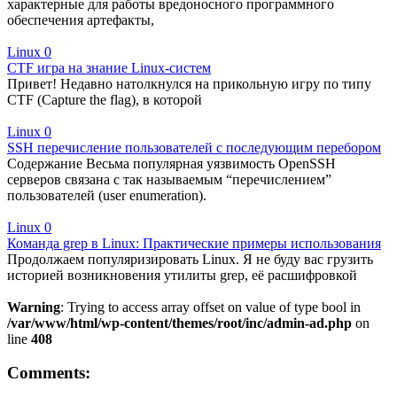
характерные для работы вредоносного программного
обеспечения артефакты,
Linux
0
CTF игра на знание Linux-систем
Привет! Недавно натолкнулся на прикольную игру по типу
CTF (Capture the flag), в которой
Linux
0
SSH перечисление пользователей с последующим перебором
Содержание Весьма популярная уязвимость OpenSSH
серверов связана с так называемым “перечислением”
пользователей (user enumeration).
Linux
0
Команда grep в Linux: Практические примеры использования
Продолжаем популяризировать Linux. Я не буду вас грузить
историей возникновения утилиты grep, её расшифровкой
Warning
: Trying to access array offset on value of type bool in
/var/www/html/wp-content/themes/root/inc/admin-ad.php
on
line
408
Comments: