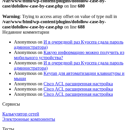
/var/www/html/wp-content/plugins/dofollow-case-by-
case/dofollow-case-by-case.php
on line
680
Warning
: Trying to access array offset on value of type null in
/var/www/html/wp-content/plugins/dofollow-case-by-
case/dofollow-case-by-case.php
on line
688
Недавние комментарии
Anonymous
on
И в очередной раз Kyocera сдала пароль
администратора)
Anonymous
on
Какую информацию можно получить из
мобильного устройства?
Anonymous
on
И в очередной раз Kyocera сдала пароль
администратора)
Anonymous
on
Keyran для автоматизации клавиатуры и
мыши
Anonymous
on
Cisco ACL расширенная настройка
Anonymous
on
Cisco ACL расширенная настройка
Anonymous
on
Cisco ACL расширенная настройка
Сервисы
Калькулятор сетей
Электронные компоненты
Тесты