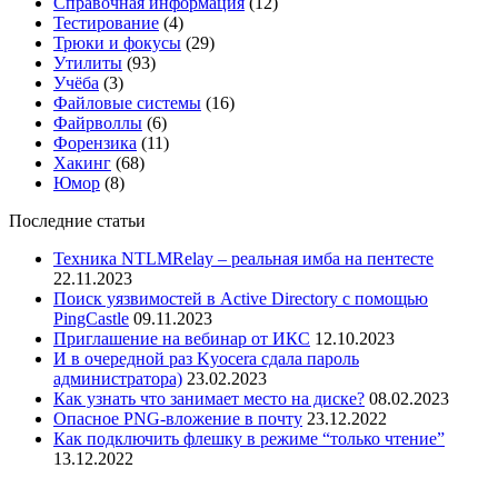
Справочная информация
(12)
Тестирование
(4)
Трюки и фокусы
(29)
Утилиты
(93)
Учёба
(3)
Файловые системы
(16)
Файрволлы
(6)
Форензика
(11)
Хакинг
(68)
Юмор
(8)
Последние статьи
Техника NTLMRelay – реальная имба на пентесте
22.11.2023
Поиск уязвимостей в Active Directory с помощью
PingCastle
09.11.2023
Приглашение на вебинар от ИКС
12.10.2023
И в очередной раз Kyocera сдала пароль
администратора)
23.02.2023
Как узнать что занимает место на диске?
08.02.2023
Опасное PNG-вложение в почту
23.12.2022
Как подключить флешку в режиме “только чтение”
13.12.2022