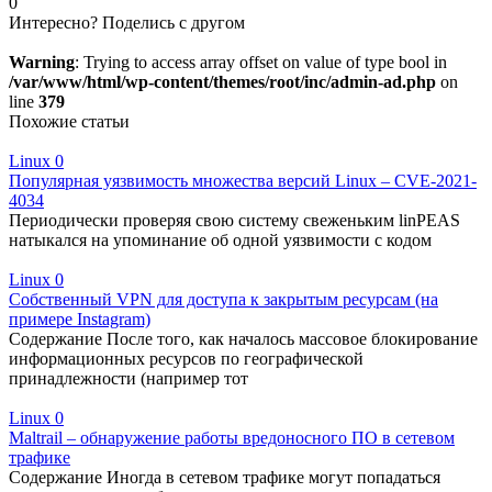
0
Интересно? Поделись с другом
Warning
: Trying to access array offset on value of type bool in
/var/www/html/wp-content/themes/root/inc/admin-ad.php
on
line
379
Похожие статьи
Linux
0
Популярная уязвимость множества версий Linux – CVE-2021-
4034
Периодически проверяя свою систему свеженьким linPEAS
натыкался на упоминание об одной уязвимости с кодом
Linux
0
Собственный VPN для доступа к закрытым ресурсам (на
примере Instagram)
Содержание После того, как началось массовое блокирование
информационных ресурсов по географической
принадлежности (например тот
Linux
0
Maltrail – обнаружение работы вредоносного ПО в сетевом
трафике
Содержание Иногда в сетевом трафике могут попадаться