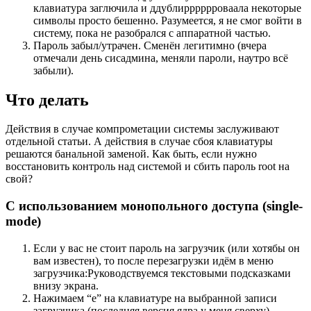
клавиатура заглючила и ддублирррррроваала некоторые
символы просто бешенно. Разумеется, я не смог войти в
систему, пока не разобрался с аппаратной частью.
Пароль забыл/утрачен. Сменён легитимно (вчера
отмечали день сисадмина, меняли пароли, наутро всё
забыли).
Что делать
Действия в случае компрометации системы заслуживают
отдельной статьи. А действия в случае сбоя клавиатуры
решаются банальной заменой. Как быть, если нужно
восстановить контроль над системой и сбить пароль root на
свой?
С использованием монопольного доступа (single-
mode)
Если у вас не стоит пароль на загрузчик (или хотябы он
вам известен), то после перезагрузки идём в меню
загрузчика:
Руководствуемся текстовыми подсказками
внизу экрана.
Нажимаем “e” на клавиатуре на выбранной записи
загрузчика (последняя версия ядра у меня сверху).