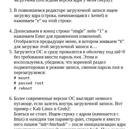
В появившемся редакторе загрузочной записи ищем
загрузку ядра (строка, начинающаяся с kernel) и
нажимаем “e” на этой строке.
Дописываем в конец строки “single” либо “1” и
нажимаем Enter для применения изменений.
Отобразится предыдущее меню, в котором жмякаем “b”
для загрузки этой загрузочной записи и…
Загрузится ОС и сразу провалится в оболочку под uid=0
без требования ввести пароль root. Этим и
воспользуемся, убедимся, что корневой раздел
подмонтирован в режиме записи, сменим пароль root и
перезагрузимся:
# mount
# passwd root
# reboot
Более современные версии ОС выглядят немного
пугающе, если залезть внутрь загрузочной записи. Вот
пример с Kali Linux и Grub2:
Бояться не стоит. Ищем строку с ядром (начинается с
linux) и находим там параметр quiet, стираем и вместо
него пишем “init=/bin/bash” – после инициализации ядра