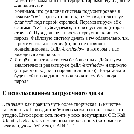
запустится командный интерпретатор bash. Ну а дальше
– аналогично:
Убедимся, что файловая система подмонтирована в
режиме “rw” – здесь это не так, о чём свидетельствует
флаг “ro” под первой стрелкой. Перемонтируем её с
флагами “rw” и убеждаемся, что всё успешно (вторая
стрелка). Ну а дальше – просто переустанавливаем
пароль. Файловую систему делать в rw обязательно, т.к.
в режиме только чтения (ro) она не позволит
модифицировать файл
/etc/shadow
, в котором у нас
находится хеш пароля.
И ещё вариант для совсем безбашенных. Действуем
аналогично и редактируем файл
/etc/shadow
напрямую
(стираем оттуда хеш пароля полностью). Тогда можно
будет войти под данным пользователем без ввода
пароля.
С использованием загрузочного диска
Эта задача как правило чуть более творческая. В качестве
загрузочных Linux-дистрибутивов можно использовать что
угодно, Live-версии есть почти у всех популярных ОС: Kali,
Ubuntu, Debian, так и у специализированных (которые я и
рекомендую – Deft Zero, CAINE…).