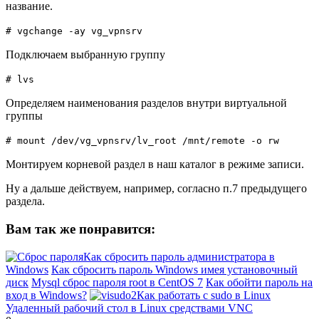
название.
# vgchange -ay vg_vpnsrv
Подключаем выбранную группу
# lvs
Определяем наименования разделов внутри виртуальной
группы
# mount /dev/vg_vpnsrv/lv_root /mnt/remote -o rw
Монтируем корневой раздел в наш каталог в режиме записи.
Ну а дальше действуем, например, согласно п.7 предыдущего
раздела.
Вам так же понравится:
Как сбросить пароль администратора в
Windows
Как сбросить пароль Windows имея установочный
диск
Mysql сброс пароля root в CentOS 7
Как обойти пароль на
вход в Windows?
Как работать с sudo в Linux
Удаленный рабочий стол в Linux средствами VNC