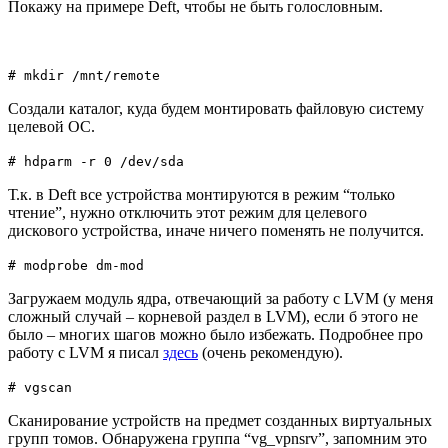
Покажу на примере Deft, чтобы не быть голословным.
# mkdir /mnt/remote
Создали каталог, куда будем монтировать файловую систему
целевой ОС.
# hdparm -r 0 /dev/sda
Т.к. в Deft все устройства монтируются в режим “только
чтение”, нужно отключить этот режим для целевого
дискового устройства, иначе ничего поменять не получится.
# modprobe dm-mod
Загружаем модуль ядра, отвечающий за работу с LVM (у меня
сложный случай – корневой раздел в LVM), если б этого не
было – многих шагов можно было избежать. Подробнее про
работу с LVM я писал
здесь
(очень рекомендую).
# vgscan
Сканирование устройств на предмет созданных виртуальных
групп томов. Обнаружена группа “vg_vpnsrv”, запомним это