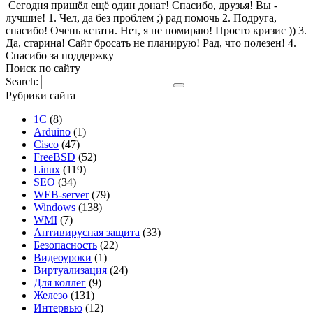
Сегодня пришёл ещё один донат! Спасибо, друзья! Вы -
лучшие! 1. Чел, да без проблем ;) рад помочь 2. Подруга,
спасибо! Очень кстати. Нет, я не помираю! Просто кризис )) 3.
Да, старина! Сайт бросать не планирую! Рад, что полезен! 4.
Спасибо за поддержку
Поиск по сайту
Search:
Рубрики сайта
1С
(8)
Arduino
(1)
Cisco
(47)
FreeBSD
(52)
Linux
(119)
SEO
(34)
WEB-server
(79)
Windows
(138)
WMI
(7)
Антивирусная защита
(33)
Безопасность
(22)
Видеоуроки
(1)
Виртуализация
(24)
Для коллег
(9)
Железо
(131)
Интервью
(12)