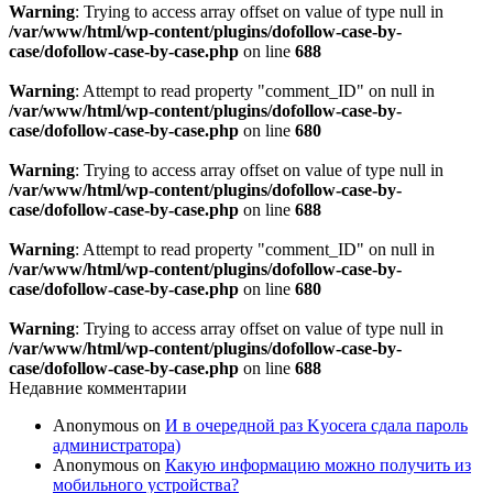
Warning
: Trying to access array offset on value of type null in
/var/www/html/wp-content/plugins/dofollow-case-by-
case/dofollow-case-by-case.php
on line
688
Warning
: Attempt to read property "comment_ID" on null in
/var/www/html/wp-content/plugins/dofollow-case-by-
case/dofollow-case-by-case.php
on line
680
Warning
: Trying to access array offset on value of type null in
/var/www/html/wp-content/plugins/dofollow-case-by-
case/dofollow-case-by-case.php
on line
688
Warning
: Attempt to read property "comment_ID" on null in
/var/www/html/wp-content/plugins/dofollow-case-by-
case/dofollow-case-by-case.php
on line
680
Warning
: Trying to access array offset on value of type null in
/var/www/html/wp-content/plugins/dofollow-case-by-
case/dofollow-case-by-case.php
on line
688
Недавние комментарии
Anonymous
on
И в очередной раз Kyocera сдала пароль
администратора)
Anonymous
on
Какую информацию можно получить из
мобильного устройства?