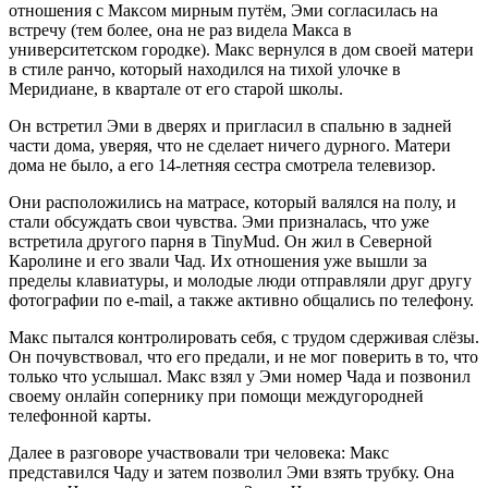
отношения с Максом мирным путём, Эми согласилась на
встречу (тем более, она не раз видела Макса в
университетском городке). Макс вернулся в дом своей матери
в стиле ранчо, который находился на тихой улочке в
Меридиане, в квартале от его старой школы.
Он встретил Эми в дверях и пригласил в спальню в задней
части дома, уверяя, что не сделает ничего дурного. Матери
дома не было, а его 14-летняя сестра смотрела телевизор.
Они расположились на матрасе, который валялся на полу, и
стали обсуждать свои чувства. Эми призналась, что уже
встретила другого парня в TinyMud. Он жил в Северной
Каролине и его звали Чад. Их отношения уже вышли за
пределы клавиатуры, и молодые люди отправляли друг другу
фотографии по e-mail, а также активно общались по телефону.
Макс пытался контролировать себя, с трудом сдерживая слёзы.
Он почувствовал, что его предали, и не мог поверить в то, что
только что услышал. Макс взял у Эми номер Чада и позвонил
своему онлайн сопернику при помощи междугородней
телефонной карты.
Далее в разговоре участвовали три человека: Макс
представился Чаду и затем позволил Эми взять трубку. Она