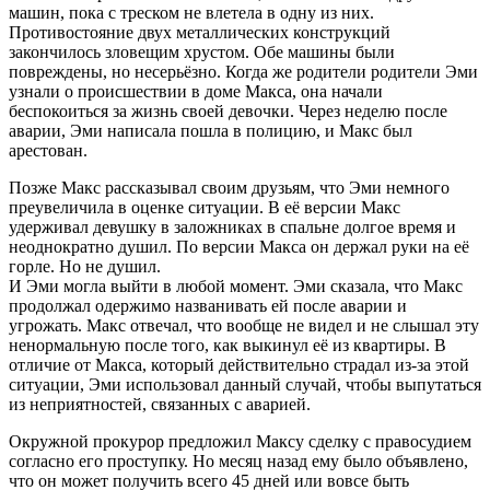
машин, пока с треском не влетела в одну из них.
Противостояние двух металлических конструкций
закончилось зловещим хрустом. Обе машины были
повреждены, но несерьёзно. Когда же родители родители Эми
узнали о происшествии в доме Макса, она начали
беспокоиться за жизнь своей девочки. Через неделю после
аварии, Эми написала пошла в полицию, и Макс был
арестован.
Позже Макс рассказывал своим друзьям, что Эми немного
преувеличила в оценке ситуации. В её версии Макс
удерживал девушку в заложниках в спальне долгое время и
неоднократно душил. По версии Макса он держал руки на её
горле. Но не душил.
И Эми могла выйти в любой момент. Эми сказала, что Макс
продолжал одержимо названивать ей после аварии и
угрожать. Макс отвечал, что вообще не видел и не слышал эту
ненормальную после того, как выкинул её из квартиры. В
отличие от Макса, который действительно страдал из-за этой
ситуации, Эми использовал данный случай, чтобы выпутаться
из неприятностей, связанных с аварией.
Окружной прокурор предложил Максу сделку с правосудием
согласно его проступку. Но месяц назад ему было объявлено,
что он может получить всего 45 дней или вовсе быть