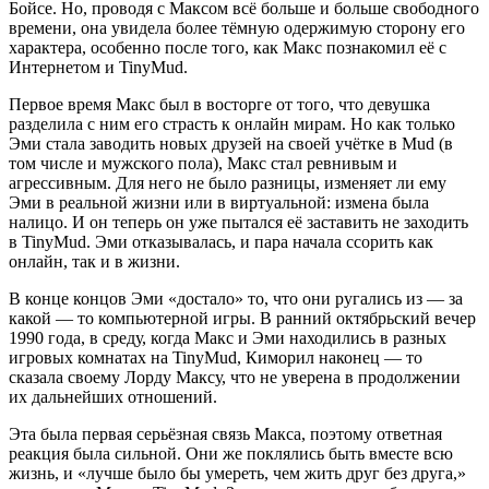
Бойсе. Но, проводя с Максом всё больше и больше свободного
времени, она увидела более тёмную одержимую сторону его
характера, особенно после того, как Макс познакомил её с
Интернетом и TinyMud.
Первое время Макс был в восторге от того, что девушка
разделила с ним его страсть к онлайн мирам. Но как только
Эми стала заводить новых друзей на своей учётке в Mud (в
том числе и мужского пола), Макс стал ревнивым и
агрессивным. Для него не было разницы, изменяет ли ему
Эми в реальной жизни или в виртуальной: измена была
налицо. И он теперь он уже пытался её заставить не заходить
в TinyMud. Эми отказывалась, и пара начала ссорить как
онлайн, так и в жизни.
В конце концов Эми «достало» то, что они ругались из — за
какой — то компьютерной игры. В ранний октябрьский вечер
1990 года, в среду, когда Макс и Эми находились в разных
игровых комнатах на TinyMud, Киморил наконец — то
сказала своему Лорду Максу, что не уверена в продолжении
их дальнейших отношений.
Эта была первая серьёзная связь Макса, поэтому ответная
реакция была сильной. Они же поклялись быть вместе всю
жизнь, и «лучше было бы умереть, чем жить друг без друга,»