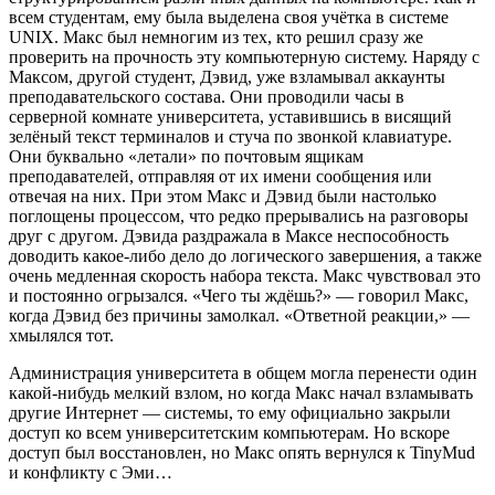
всем студентам, ему была выделена своя учётка в системе
UNIX. Макс был немногим из тех, кто решил сразу же
проверить на прочность эту компьютерную систему. Наряду с
Максом, другой студент, Дэвид, уже взламывал аккаунты
преподавательского состава. Они проводили часы в
серверной комнате университета, уставившись в висящий
зелёный текст терминалов и стуча по звонкой клавиатуре.
Они буквально «летали» по почтовым ящикам
преподавателей, отправляя от их имени сообщения или
отвечая на них. При этом Макс и Дэвид были настолько
поглощены процессом, что редко прерывались на разговоры
друг с другом. Дэвида раздражала в Максе неспособность
доводить какое-либо дело до логического завершения, а также
очень медленная скорость набора текста. Макс чувствовал это
и постоянно огрызался. «Чего ты ждёшь?» — говорил Макс,
когда Дэвид без причины замолкал. «Ответной реакции,» —
хмылялся тот.
Администрация университета в общем могла перенести один
какой-нибудь мелкий взлом, но когда Макс начал взламывать
другие Интернет — системы, то ему официально закрыли
доступ ко всем университетским компьютерам. Но вскоре
доступ был восстановлен, но Макс опять вернулся к TinyMud
и конфликту с Эми…