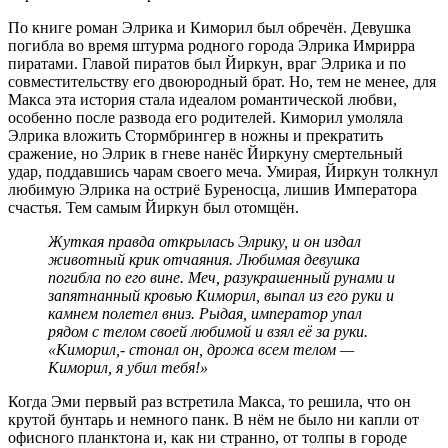
По книге роман Элрика и Киморил был обречён. Девушка
погибла во время штурма родного города Элрика Имрирра
пиратами. Главой пиратов был Йиркун, враг Элрика и по
совместительству его двоюродный брат. Но, тем не менее, для
Макса эта история стала идеалом романтической любви,
особенно после развода его родителей. Киморил умоляла
Элрика вложить Стормбрингер в ножны и прекратить
сражение, но Элрик в гневе нанёс Йиркуну смертельный
удар, поддавшись чарам своего меча. Умирая, Йиркун толкнул
любимую Элрика на остриё Буреносца, лишив Императора
счастья. Тем самым Йиркун был отомщён.
Жуткая правда открылась Элрику, и он издал
животный крик отчаяния. Любимая девушка
погибла по его вине. Меч, разукрашенный рунами и
запятнанный кровью Киморил, выпал из его руки и
камнем полетел вниз. Рыдая, император упал
рядом с телом своей любимой и взял её за руки.
«Киморил,- стонал он, дрожа всем телом —
Киморил, я убил тебя!»
Когда Эми первый раз встретила Макса, то решила, что он
крутой бунтарь и немного панк. В нём не было ни капли от
офисного планктона и, как ни странно, от толпы в городе