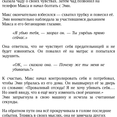
сказала Чаду о своих чувствах. Затем Чад позвонил на
телефон Макса и начал болтать с Эми.
Макс окончательно взбесился — схватил трубку и повесил её.
Эми внимательно наблюдала за участившимся дыханием
Макса и его бегающими глазами.
«Я убью тебя, — заорал он. — Ты умрёшь прямо
сейчас.»
Она ответила, что не чувствует себя предательницей и не
будет извиняться. Он повалил её на матрас и попытался
задушить.
«OK, — сказала она. — Почему же ты меня не
убиваешь?»
К счастью, Макс начал контролировать себя и потребовал,
чтобы Эми убралась из его дома. Он вышвырнул её за дверь
со словами: «Проваливай отсюда! Я не хочу убивать себя.…
Но имей ввиду, что я ещё могу изменить своё решение.»
Эми запрыгнула в свою машину и исчезла за считанные
секунды.
На обратном пути она всё прокручивала в голове последние
события. Теряясь в своих мыслях, она не замечала других