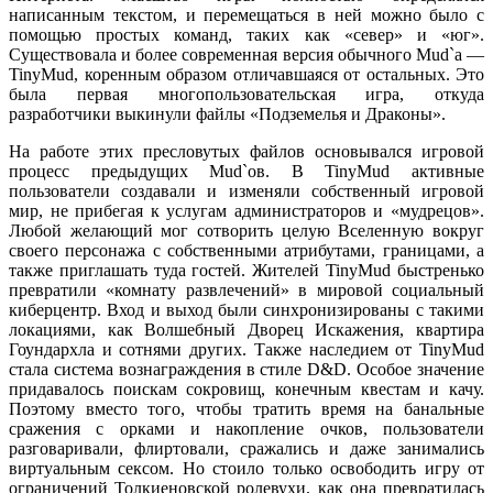
написанным текстом, и перемещаться в ней можно было с
помощью простых команд, таких как «север» и «юг».
Существовала и более современная версия обычного Mud`а —
TinyMud, коренным образом отличавшаяся от остальных. Это
была первая многопользовательская игра, откуда
разработчики выкинули файлы «Подземелья и Драконы».
На работе этих пресловутых файлов основывался игровой
процесс предыдущих Mud`ов. В TinyMud активные
пользователи создавали и изменяли собственный игровой
мир, не прибегая к услугам администраторов и «мудрецов».
Любой желающий мог сотворить целую Вселенную вокруг
своего персонажа с собственными атрибутами, границами, а
также приглашать туда гостей. Жителей TinyMud быстренько
превратили «комнату развлечений» в мировой социальный
киберцентр. Вход и выход были синхронизированы с такими
локациями, как Волшебный Дворец Искажения, квартира
Гоундархла и сотнями других. Также наследием от TinyMud
стала система вознаграждения в стиле D&D. Особое значение
придавалось поискам сокровищ, конечным квестам и качу.
Поэтому вместо того, чтобы тратить время на банальные
сражения с орками и накопление очков, пользователи
разговаривали, флиртовали, сражались и даже занимались
виртуальным сексом. Но стоило только освободить игру от
ограничений Толкиеновской ролевухи, как она превратилась