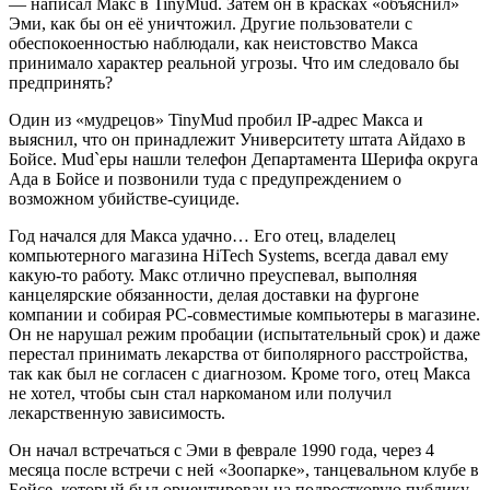
— написал Макс в TinyMud. Затем он в красках «объяснил»
Эми, как бы он её уничтожил. Другие пользователи с
обеспокоенностью наблюдали, как неистовство Макса
принимало характер реальной угрозы. Что им следовало бы
предпринять?
Один из «мудрецов» TinyMud пробил IP-адрес Макса и
выяснил, что он принадлежит Университету штата Айдахо в
Бойсе. Mud`еры нашли телефон Департамента Шерифа округа
Ада в Бойсе и позвонили туда с предупреждением о
возможном убийстве-суициде.
Год начался для Макса удачно… Его отец, владелец
компьютерного магазина HiTech Systems, всегда давал ему
какую-то работу. Макс отлично преуспевал, выполняя
канцелярские обязанности, делая доставки на фургоне
компании и собирая PC-совместимые компьютеры в магазине.
Он не нарушал режим пробации (испытательный срок) и даже
перестал принимать лекарства от биполярного расстройства,
так как был не согласен с диагнозом. Кроме того, отец Макса
не хотел, чтобы сын стал наркоманом или получил
лекарственную зависимость.
Он начал встречаться с Эми в феврале 1990 года, через 4
месяца после встречи с ней «Зоопарке», танцевальном клубе в
Бойсе, который был ориентирован на подростковую публику.