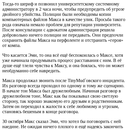
Тогда-то шериф и позвонил университетскому системному
администратору в 2 часа ночи, чтобы предупредить об угрозе
двойного убийства. Полиции были необходимы копии
компьютерных файлов Макса в качестве улик. Просьба такого
рода означала немало проблем для репутации университета.
После консультации с адвокатом администрация решила
добровольно ничего полиции не передавать. Они предпочли
сохранить файлы Макса на перфоленте и отстранить «героя»
от компа.
Что касается Эми, то она всё ещё беспокоилась о Максе, хотя
уже начинала продумывать процесс расставания с ним. В её
душе ещё тлели чувства к Максу, и она боялась, что он может
необдуманно себе навредить.
Макса продолжал звонить после TinyMud`овского инцидента.
Их разговор всегда проходил по одному и тому же сценарию.
В начале тон Макса был дружелюбным. Начиная разговор в
дружелюбном тоне, Макс как бы показывал свою светлую
сторону, так хорошо знакомую его друзьям и родственникам.
Затем он переходил к жалости к себе любимому и угрозам,
становясь бешеным в конце разговора.
30 октября Макс сказал Эми, что хотел бы поговорить с ней
наедине. Не ожидая ничего плохого и ещё надеясь закончить