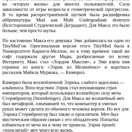
во «вторую жизнь» для многих пользователей. Сила
зависимости от игры возросла в геометрической прогрессии.
В то время распространённой шуткой была расшифровка
аббревиатуры Mud как Multi Undergraduate destroyer
(Всесторонний Студенческий Деградант). Для Макса это было
больше, чем просто шутка.
По настоянию Макса его девушка Эми добавилась на один из
TinyMud`ов. Оригинальная версия этого TinyMud была в
Университете Карнеги-Меллон, но к тому времени такой же
софт содержали другие Мады, разбросанные по всему
Интернету. Макс стал «Лордом Максом», а Эми взяла имя
героини из книги «Элрик из Мелнибонэ» и коротких
рассказов Майкла Муркока, — Киморил.
Киморил была возлюбленной Элрика, слабого задохлика —
альбиноса. Впоследствии Элрик стал внушающим страх
императором, который использовал волшебную силу меча
Стормбрингер (Stormbringer). Для Макса же волшебный меч
был метафорой, означавшей то, что компьютер в умелых
руках может сделать из обычного человека короля. Но вот для
Элрика Стормбрингер был также и проклятьем. Меч был
мистическим образом связан с его обладателем. Попытка
избавиться от меча ни к чему не привела. Элрик пронёс
«проклятый» меч через всю жизнь.