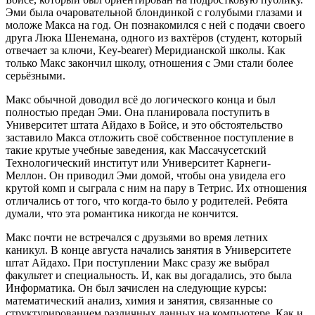
Эми была очаровательной блондинкой с голубыми глазами и
моложе Макса на год. Он познакомился с ней с подачи своего
друга Люка Шенемана, одного из вахтёров (студент, который
отвечает за ключи, Key-bearer) Меридианской школы. Как
только Макс закончил школу, отношения с Эми стали более
серьёзными.
Макс обычной доводил всё до логического конца и был
полностью предан Эми. Она планировала поступить в
Университет штата Айдахо в Бойсе, и это обстоятельство
заставило Макса отложить своё собственное поступление в
такие крутые учебные заведения, как Массачусетский
Технологический институт или Университет Карнеги-
Меллон. Он приводил Эми домой, чтобы она увидела его
крутой комп и сыграла с ним на пару в Тетрис. Их отношения
отличались от того, что когда-то было у родителей. Ребята
думали, что эта романтика никогда не кончится.
Макс почти не встречался с друзьями во время летних
каникул. В конце августа начались занятия в Университете
штат Айдахо. При поступлении Макс сразу же выбрал
факультет и специальность. И, как вы догадались, это была
Информатика. Он был зачислен на следующие курсы:
математический анализ, химия и занятия, связанные со
структурированием различных данных на компьютере. Как и