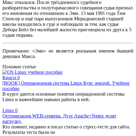
Макс отказался. После трёхдневного судебного
разбирательства и полуторачасового совещания судья признал
его виновным по отношению к Эми. 13 мая 1991 года Тим
Спенсер и ещё пара выпускников Меридианской старшей
школы находились в суде и наблюдали за тем, как судья
Дебора Бейл без малейшей жалости приговорила их друга к 5
годам тюрьмы.
Примечание: «Эми» не является реальным именем бывшей
девушки Макса.
Похожие статьи
Книги
0
[BOOK] Операционная система Linux Курс лекций. Учебное
пособие
В курсе даются основные понятия операционной системы
Linux и важнейшие навыки работы в ней.
Linux
0
Оптимизация WEB-сервера. Дуэт Apache+Nginx делят
нагрузку.
Кто помнит, недавно я писал статью о стресс-тесте для сайта.
Результаты теста были не