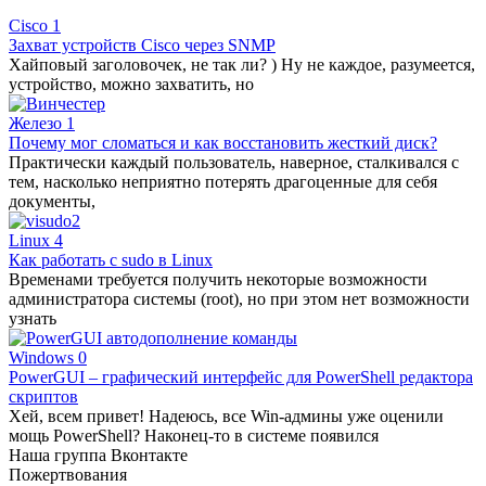
Cisco
1
Захват устройств Cisco через SNMP
Хайповый заголовочек, не так ли? ) Ну не каждое, разумеется,
устройство, можно захватить, но
Железо
1
Почему мог сломаться и как восстановить жесткий диск?
Практически каждый пользователь, наверное, сталкивался с
тем, насколько неприятно потерять драгоценные для себя
документы,
Linux
4
Как работать с sudo в Linux
Временами требуется получить некоторые возможности
администратора системы (root), но при этом нет возможности
узнать
Windows
0
PowerGUI – графический интерфейс для PowerShell редактора
скриптов
Хей, всем привет! Надеюсь, все Win-админы уже оценили
мощь PowerShell? Наконец-то в системе появился
Наша группа Вконтакте
Пожертвования