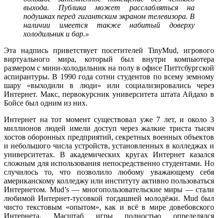
выхода. Публика может расслабляться на
подушках перед гигантским экраном телевизора. В
наличии имеется также набитый доверху
холодильник и бар.»
Эта надпись приветствует посетителей TinyMud, игрового
виртуального мира, который был внутри компьютера
размером с мини-холодильник на полу в офисе Питтсбургской
аспирантуры. В 1990 года сотни студентов по всему земному
шару «выходили в люди» или социализировались через
Интернет. Макс, первокурсник университета штата Айдахо в
Бойсе был одним из них.
Интернет на тот момент существовал уже 7 лет, и около 3
миллионов людей имели доступ через жалкие триста тысяч
хостов оборонных предприятий, секретных военных объектов
и небольшого числа устройств, установленных в колледжах и
университетах. В академических кругах Интернет казался
сложным для использования непосредственно студентами. Но
случилось то, что позволило любому уважающему себя
американскому колледжу или институту активно пользоваться
Интернетом. Mud’s — многопользовательские миры — стали
любимой Интернет-тусовкой тогдашней молодёжи. Mud был
чисто текстовым «опытом», как и всё в мире довебовского
Интернета. Масштаб игры полностью определялся