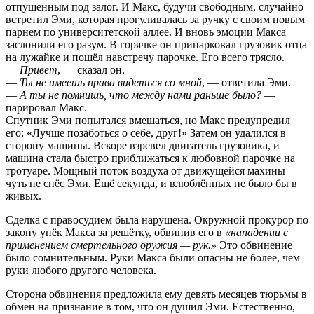
отпущенным под залог. И Макс, будучи свободным, случайно
встретил Эми, которая прогуливалась за ручку с своим новым
парнем по университетской аллее. И вновь эмоции Макса
заслонили его разум. В горячке он припарковал грузовик отца
на лужайке и пошёл навстречу парочке. Его всего трясло.
—
Привет
, — сказал он.
—
Ты не имеешь права видеться со мной
, — ответила Эми.
—
А ты не помнишь, что между нами раньше было?
—
парировал Макс.
Спутник Эми попытался вмешаться, но Макс предупредил
его: «Лучше позаботься о себе, друг!» Затем он удалился в
сторону машины. Вскоре взревел двигатель грузовика, и
машина стала быстро приближаться к любовной парочке на
тротуаре. Мощный поток воздуха от движущейся махины
чуть не снёс Эми. Ещё секунда, и влюблённых не было бы в
живых.
Сделка с правосудием была нарушена. Окружной прокурор по
закону упёк Макса за решётку, обвинив его в
«нападении с
применением смертельного оружия — рук.»
Это обвинение
было сомнительным. Руки Макса были опасны не более, чем
руки любого другого человека.
Сторона обвинения предложила ему девять месяцев тюрьмы в
обмен на признание в том, что он душил Эми. Естественно,