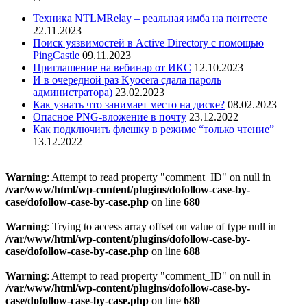
Техника NTLMRelay – реальная имба на пентесте
22.11.2023
Поиск уязвимостей в Active Directory с помощью
PingCastle
09.11.2023
Приглашение на вебинар от ИКС
12.10.2023
И в очередной раз Kyocera сдала пароль
администратора)
23.02.2023
Как узнать что занимает место на диске?
08.02.2023
Опасное PNG-вложение в почту
23.12.2022
Как подключить флешку в режиме “только чтение”
13.12.2022
Warning
: Attempt to read property "comment_ID" on null in
/var/www/html/wp-content/plugins/dofollow-case-by-
case/dofollow-case-by-case.php
on line
680
Warning
: Trying to access array offset on value of type null in
/var/www/html/wp-content/plugins/dofollow-case-by-
case/dofollow-case-by-case.php
on line
688
Warning
: Attempt to read property "comment_ID" on null in
/var/www/html/wp-content/plugins/dofollow-case-by-
case/dofollow-case-by-case.php
on line
680