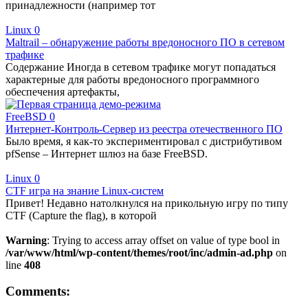
принадлежности (например тот
Linux
0
Maltrail – обнаружение работы вредоносного ПО в сетевом
трафике
Содержание Иногда в сетевом трафике могут попадаться
характерные для работы вредоносного программного
обеспечения артефакты,
FreeBSD
0
Интернет-Контроль-Сервер из реестра отечественного ПО
Было время, я как-то экспериментировал с дистрибутивом
pfSense – Интернет шлюз на базе FreeBSD.
Linux
0
CTF игра на знание Linux-систем
Привет! Недавно натолкнулся на прикольную игру по типу
CTF (Capture the flag), в которой
Warning
: Trying to access array offset on value of type bool in
/var/www/html/wp-content/themes/root/inc/admin-ad.php
on
line
408
Comments: