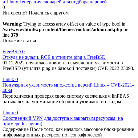
и Linux
Генерация словарей для подбора паролей
0
Интересно? Поделись с другом
Warning
: Trying to access array offset on value of type bool in
/var/www/html/wp-content/themes/root/inc/admin-ad.php
on
line
379
Похожие статьи
FreeBSD
0
Откуда не ждали. RCE в утилите ping в FreeBSD
01.12.2022 появилась новость о выявлении уязвимости в
FreeBSD (утилита ping из базовой поставки) CVE-2022-23093.
Linux
0
Популярная уязвимость множества версий Linux – CVE-2021-
4034
Периодически проверяя свою систему свеженьким linPEAS
натыкался на упоминание об одной уязвимости с кодом
Linux
0
Собственный VPN для доступа к закрытым ресурсам (на
примере Instagram)
Содержание После того, как началось массовое блокирование
информационных ресурсов по географической