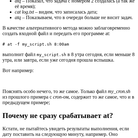
atq
– Показал, что задача с номером 2 создалась (а так же
её время);
cat log.txt
– видим, что записалась дата;
atq
– Показываем, что в очереди больше не висит задач.
В качестве альтернативного метода можно заблаговременно
создать входной файл и передать его программе at:
# at -f my_script.sh 8:00am
выполнит файл
в 8 утра сегодня, если меньше 8
my_script.sh
утра, или завтра, если уже сегодня прошла вспышка.
Вот например:
Пояснять особо нечего, то же самое. Только файл
my_cron.sh
из прошлого примера с
cron
-ом, содержит то же самое, что и в
предыдущем примере;
Почему не сразу срабатывает at?
Кстати, не пытайтесь увидеть результаты выполнения, если
дату поставить на следующую минуту, например. Оно