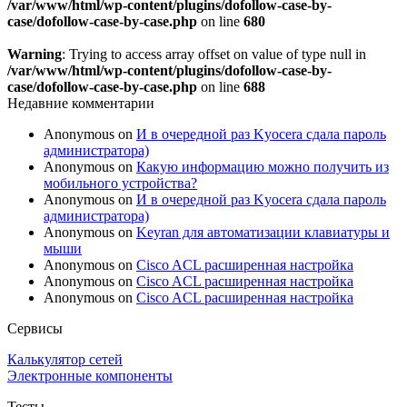
/var/www/html/wp-content/plugins/dofollow-case-by-
case/dofollow-case-by-case.php
on line
680
Warning
: Trying to access array offset on value of type null in
/var/www/html/wp-content/plugins/dofollow-case-by-
case/dofollow-case-by-case.php
on line
688
Недавние комментарии
Anonymous
on
И в очередной раз Kyocera сдала пароль
администратора)
Anonymous
on
Какую информацию можно получить из
мобильного устройства?
Anonymous
on
И в очередной раз Kyocera сдала пароль
администратора)
Anonymous
on
Keyran для автоматизации клавиатуры и
мыши
Anonymous
on
Cisco ACL расширенная настройка
Anonymous
on
Cisco ACL расширенная настройка
Anonymous
on
Cisco ACL расширенная настройка
Сервисы
Калькулятор сетей
Электронные компоненты
Тесты