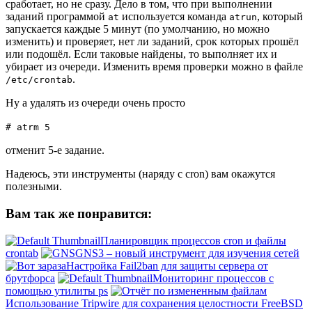
сработает, но не сразу. Дело в том, что при выполнении
заданий программой
используется команда
, который
at
atrun
запускается каждые 5 минут (по умолчанию, но можно
изменить) и проверяет, нет ли заданий, срок которых прошёл
или подошёл. Если таковые найдены, то выполняет их и
убирает из очереди. Изменить время проверки можно в файле
.
/etc/crontab
Ну а удалять из очереди очень просто
# atrm 5
отменит 5-е задание.
Надеюсь, эти инструменты (наряду с cron) вам окажутся
полезными.
Вам так же понравится:
Планировщик процессов cron и файлы
crontab
GNS3 – новый инструмент для изучения сетей
Настройка Fail2ban для защиты сервера от
брутфорса
Мониторинг процессов с
помощью утилиты ps
Использование Tripwire для сохранения целостности FreeBSD