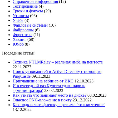
Справочная информация
(12)
Тестирование
(4)
Трюки и фокусы
(29)
Утилиты
(93)
Учёба
(3)
Файловые системы
(16)
Файрволлы
(6)
Форензика
(11)
Хакинг
(68)
Юмор
(8)
Последние статьи
Техника NTLMRelay – реальная имба на пентесте
22.11.2023
Поиск уязвимостей в Active Directory с помощью
PingCastle
09.11.2023
Приглашение на вебинар от ИКС
12.10.2023
И в очередной раз Kyocera сдала пароль
администратора)
23.02.2023
Как узнать что занимает место на диске?
08.02.2023
Опасное PNG-вложение в почту
23.12.2022
Как подключить флешку в режиме “только чтение”
13.12.2022