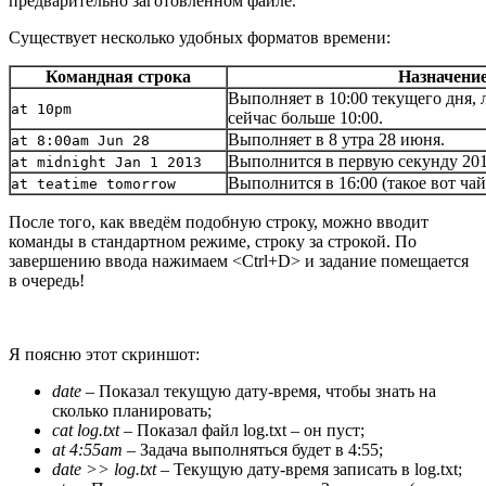
предварительно заготовленном файле.
Существует несколько удобных форматов времени:
Командная строка
Назначени
Выполняет в 10:00 текущего дня, л
at 10pm
сейчас больше 10:00.
Выполняет в 8 утра 28 июня.
at 8:00am Jun 28
Выполнится в первую секунду 201
at midnight Jan 1 2013
Выполнится в 16:00 (такое вот чай
at teatime tomorrow
После того, как введём подобную строку, можно вводит
команды в стандартном режиме, строку за строкой. По
завершению ввода нажимаем <Ctrl+D> и задание помещается
в очередь!
Я поясню этот скриншот:
date
– Показал текущую дату-время, чтобы знать на
сколько планировать;
cat log.txt
– Показал файл log.txt – он пуст;
at 4:55am
– Задача выполняться будет в 4:55;
date >> log.txt
– Текущую дату-время записать в log.txt;