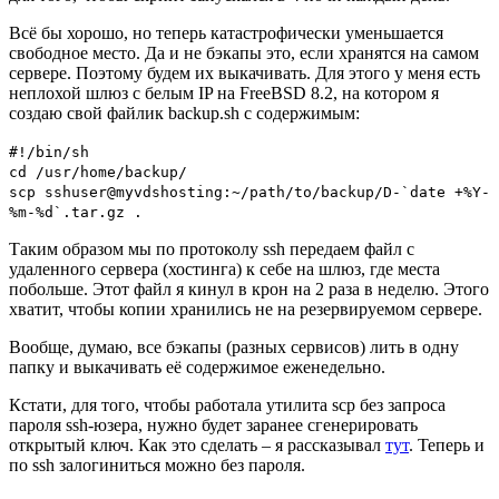
Всё бы хорошо, но теперь катастрофически уменьшается
свободное место. Да и не бэкапы это, если хранятся на самом
сервере. Поэтому будем их выкачивать. Для этого у меня есть
неплохой шлюз с белым IP на FreeBSD 8.2, на котором я
создаю свой файлик backup.sh с содержимым:
#!/bin/sh
cd /usr/home/backup/
scp sshuser@myvdshosting:~/path/to/backup/D-`date +%Y-
%m-%d`.tar.gz .
Таким образом мы по протоколу ssh передаем файл с
удаленного сервера (хостинга) к себе на шлюз, где места
побольше. Этот файл я кинул в крон на 2 раза в неделю. Этого
хватит, чтобы копии хранились не на резервируемом сервере.
Вообще, думаю, все бэкапы (разных сервисов) лить в одну
папку и выкачивать её содержимое еженедельно.
Кстати, для того, чтобы работала утилита scp без запроса
пароля ssh-юзера, нужно будет заранее сгенерировать
открытый ключ. Как это сделать – я рассказывал
тут
. Теперь и
по ssh залогиниться можно без пароля.