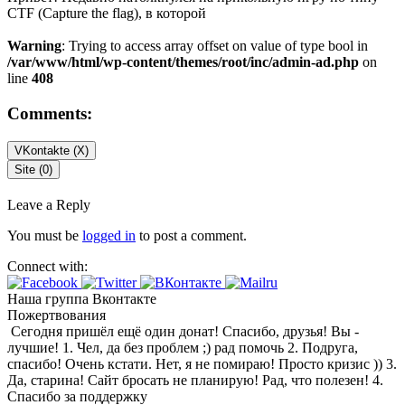
CTF (Capture the flag), в которой
Warning
: Trying to access array offset on value of type bool in
/var/www/html/wp-content/themes/root/inc/admin-ad.php
on
line
408
Comments:
VKontakte (
X
)
Site (0)
Leave a Reply
You must be
logged in
to post a comment.
Connect with:
Наша группа Вконтакте
Пожертвования
Сегодня пришёл ещё один донат! Спасибо, друзья! Вы -
лучшие! 1. Чел, да без проблем ;) рад помочь 2. Подруга,
спасибо! Очень кстати. Нет, я не помираю! Просто кризис )) 3.
Да, старина! Сайт бросать не планирую! Рад, что полезен! 4.
Спасибо за поддержку