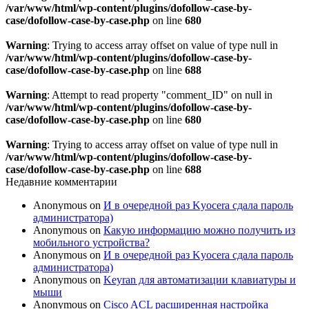
/var/www/html/wp-content/plugins/dofollow-case-by-
case/dofollow-case-by-case.php
on line
680
Warning
: Trying to access array offset on value of type null in
/var/www/html/wp-content/plugins/dofollow-case-by-
case/dofollow-case-by-case.php
on line
688
Warning
: Attempt to read property "comment_ID" on null in
/var/www/html/wp-content/plugins/dofollow-case-by-
case/dofollow-case-by-case.php
on line
680
Warning
: Trying to access array offset on value of type null in
/var/www/html/wp-content/plugins/dofollow-case-by-
case/dofollow-case-by-case.php
on line
688
Недавние комментарии
Anonymous
on
И в очередной раз Kyocera сдала пароль
администратора)
Anonymous
on
Какую информацию можно получить из
мобильного устройства?
Anonymous
on
И в очередной раз Kyocera сдала пароль
администратора)
Anonymous
on
Keyran для автоматизации клавиатуры и
мыши
Anonymous
on
Cisco ACL расширенная настройка