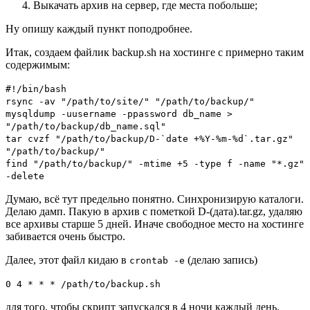
Выкачать архив на сервер, где места побольше;
Ну опишу каждый пункт поподробнее.
Итак, создаем файлик backup.sh на хостинге с примерно таким
содержимым:
#!/bin/bash
rsync -av "/path/to/site/" "/path/to/backup/"
mysqldump -uusername -ppassword db_name >
"/path/to/backup/db_name.sql"
tar cvzf "/path/to/backup/D-`date +%Y-%m-%d`.tar.gz"
"/path/to/backup/"
find "/path/to/backup/" -mtime +5 -type f -name "*.gz"
-delete
Думаю, всё тут предельно понятно. Синхронизирую каталоги.
Делаю дамп. Пакую в архив с пометкой D-(дата).tar.gz, удаляю
все архивы старше 5 дней. Иначе свободное место на хостинге
забивается очень быстро.
Далее, этот файл кидаю в
(делаю запись)
crontab -e
0 4 * * * /path/to/backup.sh
для того, чтобы скрипт запускался в 4 ночи каждый день.