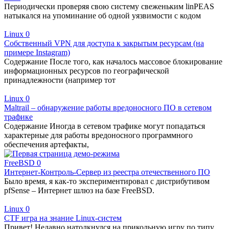
Периодически проверяя свою систему свеженьким linPEAS
натыкался на упоминание об одной уязвимости с кодом
Linux
0
Собственный VPN для доступа к закрытым ресурсам (на
примере Instagram)
Содержание После того, как началось массовое блокирование
информационных ресурсов по географической
принадлежности (например тот
Linux
0
Maltrail – обнаружение работы вредоносного ПО в сетевом
трафике
Содержание Иногда в сетевом трафике могут попадаться
характерные для работы вредоносного программного
обеспечения артефакты,
FreeBSD
0
Интернет-Контроль-Сервер из реестра отечественного ПО
Было время, я как-то экспериментировал с дистрибутивом
pfSense – Интернет шлюз на базе FreeBSD.
Linux
0
CTF игра на знание Linux-систем
Привет! Недавно натолкнулся на прикольную игру по типу