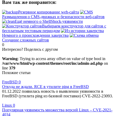
Вам так же понравится:
Резервное копирование web-сайта
Размышления о CMS-движках и безопасности веб-сайтов
Ещё немного о ShellShock-уязвимости
Выбираем конструктор для сайтов с
бесплатным тестовым периодом
Немного о происхождении хакерства
Создание сложных сайтов
0
Интересно? Поделись с другом
Warning
: Trying to access array offset on value of type bool in
/var/www/html/wp-content/themes/root/inc/admin-ad.php
on
line
379
Похожие статьи
FreeBSD
0
Откуда не ждали. RCE в утилите ping в FreeBSD
01.12.2022 появилась новость о выявлении уязвимости в
FreeBSD (утилита ping из базовой поставки) CVE-2022-23093.
Linux
0
Популярная уязвимость множества версий Linux – CVE-2021-
4034