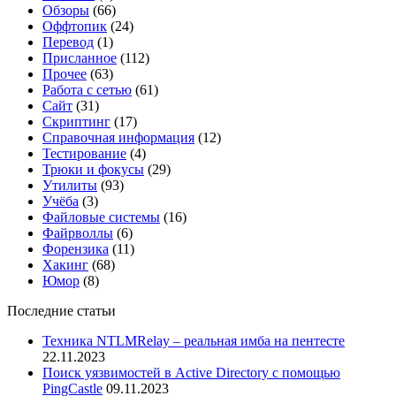
Обзоры
(66)
Оффтопик
(24)
Перевод
(1)
Присланное
(112)
Прочее
(63)
Работа с сетью
(61)
Сайт
(31)
Скриптинг
(17)
Справочная информация
(12)
Тестирование
(4)
Трюки и фокусы
(29)
Утилиты
(93)
Учёба
(3)
Файловые системы
(16)
Файрволлы
(6)
Форензика
(11)
Хакинг
(68)
Юмор
(8)
Последние статьи
Техника NTLMRelay – реальная имба на пентесте
22.11.2023
Поиск уязвимостей в Active Directory с помощью
PingCastle
09.11.2023