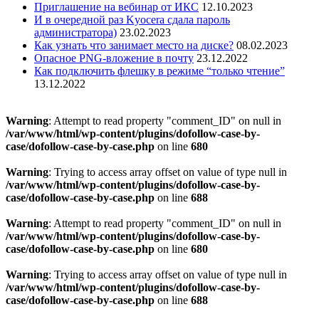
Приглашение на вебинар от ИКС
12.10.2023
И в очередной раз Kyocera сдала пароль
администратора)
23.02.2023
Как узнать что занимает место на диске?
08.02.2023
Опасное PNG-вложение в почту
23.12.2022
Как подключить флешку в режиме “только чтение”
13.12.2022
Warning
: Attempt to read property "comment_ID" on null in
/var/www/html/wp-content/plugins/dofollow-case-by-
case/dofollow-case-by-case.php
on line
680
Warning
: Trying to access array offset on value of type null in
/var/www/html/wp-content/plugins/dofollow-case-by-
case/dofollow-case-by-case.php
on line
688
Warning
: Attempt to read property "comment_ID" on null in
/var/www/html/wp-content/plugins/dofollow-case-by-
case/dofollow-case-by-case.php
on line
680
Warning
: Trying to access array offset on value of type null in
/var/www/html/wp-content/plugins/dofollow-case-by-
case/dofollow-case-by-case.php
on line
688