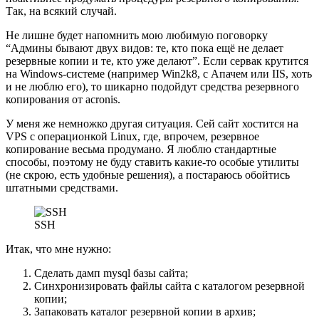
Так, на всякий случай.
Не лишне будет напомнить мою любимую поговорку
“Админы бывают двух видов: те, кто пока ещё не делает
резервные копии и те, кто уже делают”. Если сервак крутится
на Windows-системе (например Win2k8, с Апачем или IIS, хоть
и не люблю его), то шикарно подойдут средства резервного
копирования от acronis.
У меня же немножко другая ситуация. Сей сайт хостится на
VPS с операционкой Linux, где, впрочем, резервное
копирование весьма продумано. Я люблю стандартные
способы, поэтому не буду ставить какие-то особые утилиты
(не скрою, есть удобные решения), а постараюсь обойтись
штатными средствами.
SSH
Итак, что мне нужно:
Сделать дамп mysql базы сайта;
Синхронизировать файлы сайта с каталогом резервной
копии;
Запаковать каталог резервной копии в архив;