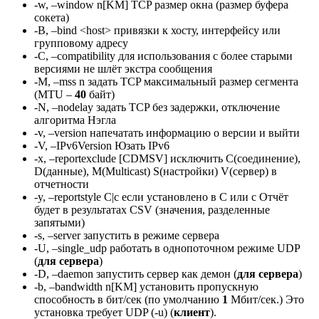
-w, –window n[KM] TCP размер окна (размер буфера
сокета)
-B, –bind <host> привязки к хосту, интерфейсу или
групповому адресу
-C, –compatibility для использования с более старыми
версиями не шлёт экстра сообщения
-M, –mss n задать TCP максимальный размер сегмента
(MTU –
40
байт)
-N, –nodelay задать TCP без задержки, отключение
алгоритма Нэгла
-v, –version напечатать информацию о версии и выйти
-V, –IPv6Version Юзать IPv6
-x, –reportexclude [CDMSV] исключить C(соединение),
D(данные), M(Multicast) S(настройки) V(сервер) в
отчетности
-y, –reportstyle C|c если установлено в C или c Отчёт
будет в результатах CSV (значения, разделенные
запятыми)
-s, –server запустить в режиме сервера
-U, –single_udp работать в однопоточном режиме UDP
(
для сервера
)
-D, –daemon запустить сервер как демон (
для сервера
)
-b, –bandwidth n[KM] установить пропускную
способность в бит/сек (по умолчанию
1
Мбит/сек.) Это
установка требует UDP (-u) (
клиент
).