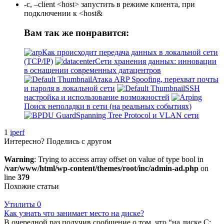
-c, –client <host> запустить в режиме клиента, при
подключении к <host&
Вам так же понравится:
Как происходит передача данных в локальной сети
(TCP/IP)
Сети хранения данных: инновации
в оснащении современных датацентров
Атака ARP Spoofing, перехват почты
и пароля в локальной сети
SSH
настройка и использование возможностей
Поиск неполадки в сети (на реальных событиях)
Spanning Tree Protocol и VLAN сети
1
iperf
Интересно? Поделись с другом
Warning
: Trying to access array offset on value of type bool in
/var/www/html/wp-content/themes/root/inc/admin-ad.php
on
line
379
Похожие статьи
Утилиты
0
Как узнать что занимает место на диске?
В очередной раз получив сообщение о том, что “на диске C: