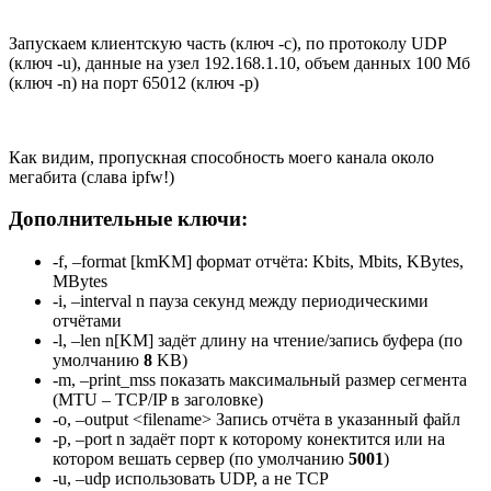
Запускаем клиентскую часть (ключ -c), по протоколу UDP
(ключ -u), данные на узел 192.168.1.10, объем данных 100 Мб
(ключ -n) на порт 65012 (ключ -p)
Как видим, пропускная способность моего канала около
мегабита (слава ipfw!)
Дополнительные ключи:
-f, –format [kmKM] формат отчёта: Kbits, Mbits, KBytes,
MBytes
-i, –interval n пауза секунд между периодическими
отчётами
-l, –len n[KM] задёт длину на чтение/запись буфера (по
умолчанию
8
KB)
-m, –print_mss показать максимальный размер сегмента
(MTU – TCP/IP в заголовке)
-o, –output <filename> Запись отчёта в указанный файл
-p, –port n задаёт порт к которому конектится или на
котором вешать сервер (по умолчанию
5001
)
-u, –udp использовать UDP, а не TCP