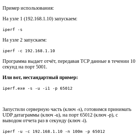
Пример использования:
На узле 1 (192.168.1.10) запускаем:
iperf -s
На узле 2 запускаем:
iperf -c 192.168.1.10
Программа выдает отчёт, передавая TCP данные в течении 10
секунд на порт 5001.
Или вот, нестандартный пример:
iperf.exe -s -u -i1 -p 65012
Запустили серверную часть (ключ -s), готовимся принимать
UDP датаграммы (ключ -u), на порт 65012 (ключ -p), с
выводом отчета раз в секунду (ключ -i).
iperf -u -c 192.168.1.10 -n 100m -p 65012