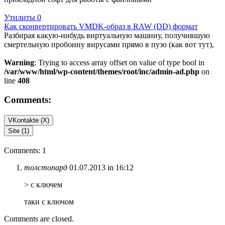
Утилиты
0
Как сконвертировать VMDK-образ в RAW (DD) формат
Разбирая какую-нибудь виртуальную машину, получившую
смертельную пробоину вирусами прямо в пузо (как вот тут),
Warning
: Trying to access array offset on value of type bool in
/var/www/html/wp-content/themes/root/inc/admin-ad.php
on
line
408
Comments:
VKontakte (
X
)
Site (1)
Comments: 1
толстопард
01.07.2013 in 16:12
> с ключем
таки с ключом
Comments are closed.