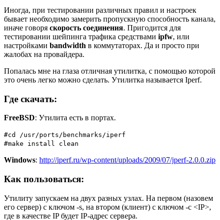
Иногда, при тестировании различных правил и настроек
бывает необходимо замерить пропускную способность канала,
иначе говоря
скорость соединения
. Пригодится для
тестировании шейпинга трафика средствами
ipfw
, или
настройками
bandwidth
в коммутаторах. Да и просто при
жалобах на провайдера.
Попалась мне на глаза отличная утилитка, с помощью которой
это очень легко можно сделать. Утилитка называется Iperf.
Где скачать:
FreeBSD
: Утилита есть в портах.
#cd /usr/ports/benchmarks/iperf
#make install clean
Windows
:
http://iperf.ru/wp-content/uploads/2009/07/jperf-2.0.0.zip
Как пользоваться:
Утилиту запускаем на двух разных узлах. На первом (назовем
его сервер) с ключом -s, на втором (клиент) с ключом -c <IP>,
где в качестве IP будет IP-адрес сервера.