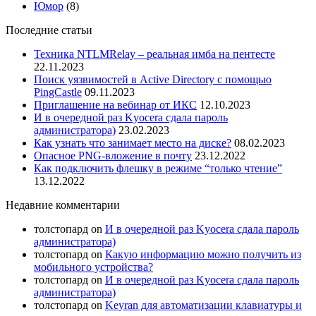
Юмор
(8)
Последние статьи
Техника NTLMRelay – реальная имба на пентесте
22.11.2023
Поиск уязвимостей в Active Directory с помощью
PingCastle
09.11.2023
Приглашение на вебинар от ИКС
12.10.2023
И в очередной раз Kyocera сдала пароль
администратора)
23.02.2023
Как узнать что занимает место на диске?
08.02.2023
Опасное PNG-вложение в почту
23.12.2022
Как подключить флешку в режиме “только чтение”
13.12.2022
Недавние комментарии
толстопард
on
И в очередной раз Kyocera сдала пароль
администратора)
толстопард
on
Какую информацию можно получить из
мобильного устройства?
толстопард
on
И в очередной раз Kyocera сдала пароль
администратора)
толстопард
on
Keyran для автоматизации клавиатуры и