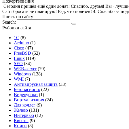
Пожертвования
Сегодня пришёл ещё один донат! Спасибо, друзья! Вы - лучшие! 1
Сайт бросать не планирую! Рад, что полезен! 4. Спасибо за по
Поиск по сайту
Search:
Рубрики сайта
1С
(8)
Arduino
(1)
Cisco
(47)
FreeBSD
(52)
Linux
(119)
SEO
(34)
WEB-server
(79)
Windows
(138)
WMI
(7)
Антивирусная защита
(33)
Безопасность
(22)
Видеоуроки
(1)
Виртуализация
(24)
Для коллег
(9)
Железо
(131)
Интервью
(12)
Квесты
(9)
Книги
(8)