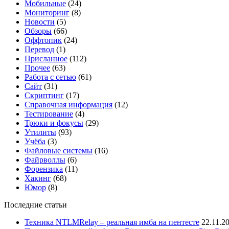
Мобильные
(24)
Мониторинг
(8)
Новости
(5)
Обзоры
(66)
Оффтопик
(24)
Перевод
(1)
Присланное
(112)
Прочее
(63)
Работа с сетью
(61)
Сайт
(31)
Скриптинг
(17)
Справочная информация
(12)
Тестирование
(4)
Трюки и фокусы
(29)
Утилиты
(93)
Учёба
(3)
Файловые системы
(16)
Файрволлы
(6)
Форензика
(11)
Хакинг
(68)
Юмор
(8)
Последние статьи
Техника NTLMRelay – реальная имба на пентесте
22.11.2