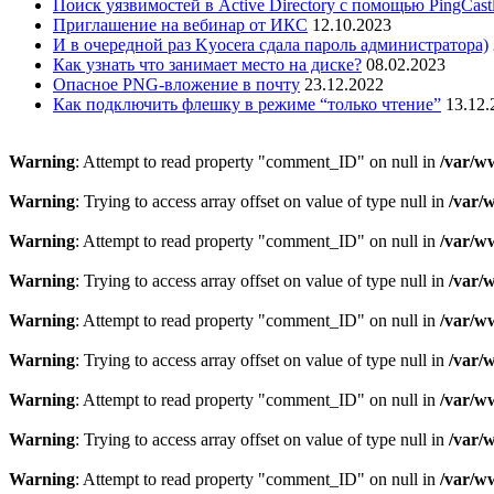
Поиск уязвимостей в Active Directory с помощью PingCast
Приглашение на вебинар от ИКС
12.10.2023
И в очередной раз Kyocera сдала пароль администратора)
Как узнать что занимает место на диске?
08.02.2023
Опасное PNG-вложение в почту
23.12.2022
Как подключить флешку в режиме “только чтение”
13.12.
Warning
: Attempt to read property "comment_ID" on null in
/var/w
Warning
: Trying to access array offset on value of type null in
/var/
Warning
: Attempt to read property "comment_ID" on null in
/var/w
Warning
: Trying to access array offset on value of type null in
/var/
Warning
: Attempt to read property "comment_ID" on null in
/var/w
Warning
: Trying to access array offset on value of type null in
/var/
Warning
: Attempt to read property "comment_ID" on null in
/var/w
Warning
: Trying to access array offset on value of type null in
/var/
Warning
: Attempt to read property "comment_ID" on null in
/var/w