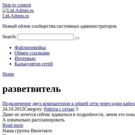
Skip to content
Litl-Admin.ru
Новый облик сообщества системных администраторов
Search:
Файлопомойка
Обмен ссылками
Интервью
Калькулятор сетей
Home
разветвитель
Подключение двух компьютеров к общей сети через один кабел
24.10.2012
Category:
Работа с сетью
3
Даже не хочется сейчас вдаваться в подробности, зачем это по
А изначально распланировать
Read more
Наша группа Вконтакте