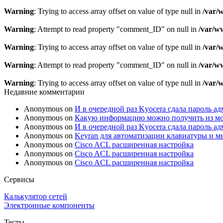
Warning
: Trying to access array offset on value of type null in
/var/
Warning
: Attempt to read property "comment_ID" on null in
/var/w
Warning
: Trying to access array offset on value of type null in
/var/
Warning
: Attempt to read property "comment_ID" on null in
/var/w
Warning
: Trying to access array offset on value of type null in
/var/
Недавние комментарии
Anonymous
on
И в очередной раз Kyocera сдала пароль а
Anonymous
on
Какую информацию можно получить из мо
Anonymous
on
И в очередной раз Kyocera сдала пароль а
Anonymous
on
Keyran для автоматизации клавиатуры и 
Anonymous
on
Cisco ACL расширенная настройка
Anonymous
on
Cisco ACL расширенная настройка
Anonymous
on
Cisco ACL расширенная настройка
Сервисы
Калькулятор сетей
Электронные компоненты
Тесты