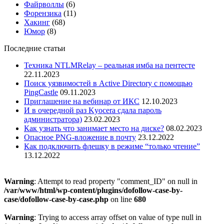
Файрволлы
(6)
Форензика
(11)
Хакинг
(68)
Юмор
(8)
Последние статьи
Техника NTLMRelay – реальная имба на пентесте
22.11.2023
Поиск уязвимостей в Active Directory с помощью
PingCastle
09.11.2023
Приглашение на вебинар от ИКС
12.10.2023
И в очередной раз Kyocera сдала пароль
администратора)
23.02.2023
Как узнать что занимает место на диске?
08.02.2023
Опасное PNG-вложение в почту
23.12.2022
Как подключить флешку в режиме “только чтение”
13.12.2022
Warning
: Attempt to read property "comment_ID" on null in
/var/www/html/wp-content/plugins/dofollow-case-by-
case/dofollow-case-by-case.php
on line
680
Warning
: Trying to access array offset on value of type null in