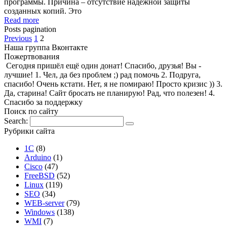
программы. Причина – отсутствие надежной защиты
созданных копий. Это
Read more
Posts pagination
Previous
1
2
Наша группа Вконтакте
Пожертвования
Сегодня пришёл ещё один донат! Спасибо, друзья! Вы -
лучшие! 1. Чел, да без проблем ;) рад помочь 2. Подруга,
спасибо! Очень кстати. Нет, я не помираю! Просто кризис )) 3.
Да, старина! Сайт бросать не планирую! Рад, что полезен! 4.
Спасибо за поддержку
Поиск по сайту
Search:
Рубрики сайта
1С
(8)
Arduino
(1)
Cisco
(47)
FreeBSD
(52)
Linux
(119)
SEO
(34)
WEB-server
(79)
Windows
(138)
WMI
(7)